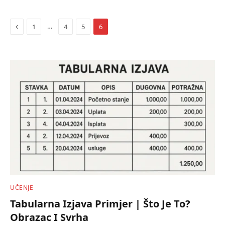
Previous
…
1
4
5
6
UČENJE
Tabularna Izjava Primjer | Što Je To?
Obrazac I Svrha