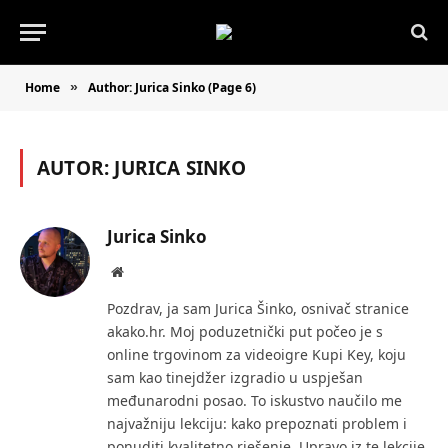
Home
Author: Jurica Sinko (Page 6)
»
AUTOR:
JURICA SINKO
Jurica Sinko
Website
Pozdrav, ja sam Jurica Šinko, osnivač stranice
akako.hr. Moj poduzetnički put počeo je s
online trgovinom za videoigre Kupi Key, koju
sam kao tinejdžer izgradio u uspješan
međunarodni posao. To iskustvo naučilo me
najvažniju lekciju: kako prepoznati problem i
ponuditi kvalitetno rješenje. Upravo iz te lekcije