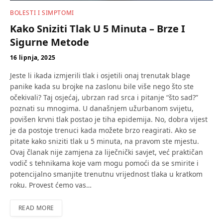
BOLESTI I SIMPTOMI
Kako Sniziti Tlak U 5 Minuta – Brze I
Sigurne Metode
16 lipnja, 2025
Jeste li ikada izmjerili tlak i osjetili onaj trenutak blage
panike kada su brojke na zaslonu bile više nego što ste
očekivali? Taj osjećaj, ubrzan rad srca i pitanje “što sad?”
poznati su mnogima. U današnjem užurbanom svijetu,
povišen krvni tlak postao je tiha epidemija. No, dobra vijest
je da postoje trenuci kada možete brzo reagirati. Ako se
pitate kako sniziti tlak u 5 minuta, na pravom ste mjestu.
Ovaj članak nije zamjena za liječnički savjet, već praktičan
vodič s tehnikama koje vam mogu pomoći da se smirite i
potencijalno smanjite trenutnu vrijednost tlaka u kratkom
roku. Provest ćemo vas…
READ MORE