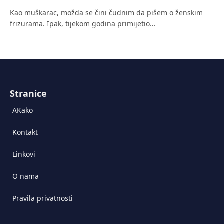
Kao muškarac, možda se čini čudnim da pišem o ženskim
frizurama. Ipak, tijekom godina primijetio…
Stranice
AKako
Kontakt
Linkovi
O nama
Pravila privatnosti