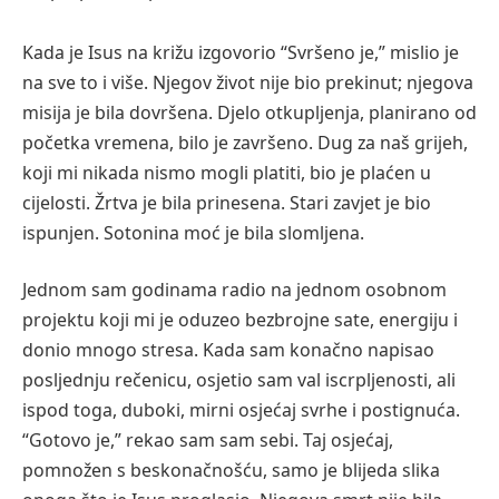
Kada je Isus na križu izgovorio “Svršeno je,” mislio je
na sve to i više. Njegov život nije bio prekinut; njegova
misija je bila dovršena. Djelo otkupljenja, planirano od
početka vremena, bilo je završeno. Dug za naš grijeh,
koji mi nikada nismo mogli platiti, bio je plaćen u
cijelosti. Žrtva je bila prinesena. Stari zavjet je bio
ispunjen. Sotonina moć je bila slomljena.
Jednom sam godinama radio na jednom osobnom
projektu koji mi je oduzeo bezbrojne sate, energiju i
donio mnogo stresa. Kada sam konačno napisao
posljednju rečenicu, osjetio sam val iscrpljenosti, ali
ispod toga, duboki, mirni osjećaj svrhe i postignuća.
“Gotovo je,” rekao sam sam sebi. Taj osjećaj,
pomnožen s beskonačnošću, samo je blijeda slika