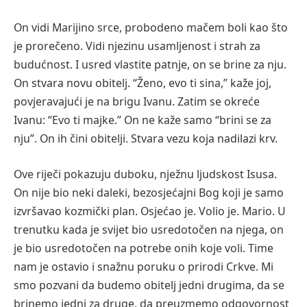
On vidi Marijino srce, probodeno mačem boli kao što
je prorečeno. Vidi njezinu usamljenost i strah za
budućnost. I usred vlastite patnje, on se brine za nju.
On stvara novu obitelj. “Ženo, evo ti sina,” kaže joj,
povjeravajući je na brigu Ivanu. Zatim se okreće
Ivanu: “Evo ti majke.” On ne kaže samo “brini se za
nju”. On ih čini obitelji. Stvara vezu koja nadilazi krv.
Ove riječi pokazuju duboku, nježnu ljudskost Isusa.
On nije bio neki daleki, bezosjećajni Bog koji je samo
izvršavao kozmički plan. Osjećao je. Volio je. Mario. U
trenutku kada je svijet bio usredotočen na njega, on
je bio usredotočen na potrebe onih koje voli. Time
nam je ostavio i snažnu poruku o prirodi Crkve. Mi
smo pozvani da budemo obitelj jedni drugima, da se
brinemo jedni za druge, da preuzmemo odgovornost