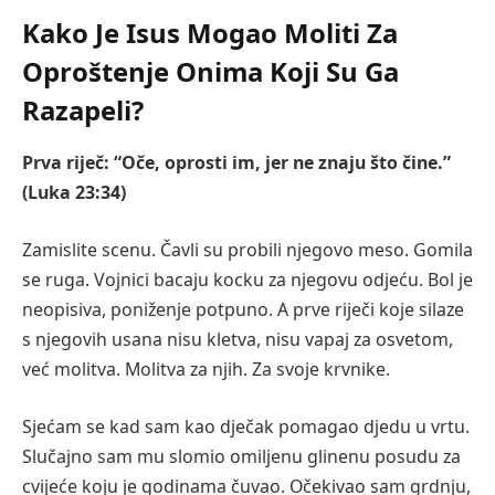
Kako Je Isus Mogao Moliti Za
Oproštenje Onima Koji Su Ga
Razapeli?
Prva riječ: “Oče, oprosti im, jer ne znaju što čine.”
(Luka 23:34)
Zamislite scenu. Čavli su probili njegovo meso. Gomila
se ruga. Vojnici bacaju kocku za njegovu odjeću. Bol je
neopisiva, poniženje potpuno. A prve riječi koje silaze
s njegovih usana nisu kletva, nisu vapaj za osvetom,
već molitva. Molitva za njih. Za svoje krvnike.
Sjećam se kad sam kao dječak pomagao djedu u vrtu.
Slučajno sam mu slomio omiljenu glinenu posudu za
cvijeće koju je godinama čuvao. Očekivao sam grdnju,