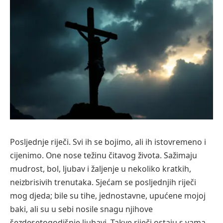
Posljednje riječi. Svi ih se bojimo, ali ih istovremeno i
cijenimo. One nose težinu čitavog života. Sažimaju
mudrost, bol, ljubav i žaljenje u nekoliko kratkih,
neizbrisivih trenutaka. Sjećam se posljednjih riječi
mog djeda; bile su tihe, jednostavne, upućene mojoj
baki, ali su u sebi nosile snagu njihove
šezdesetogodišnje ljubavi. Takve riječi ostaju s vama.