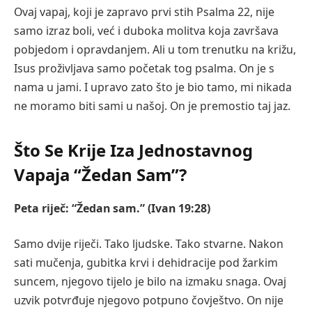
Ovaj vapaj, koji je zapravo prvi stih Psalma 22, nije
samo izraz boli, već i duboka molitva koja završava
pobjedom i opravdanjem. Ali u tom trenutku na križu,
Isus proživljava samo početak tog psalma. On je s
nama u jami. I upravo zato što je bio tamo, mi nikada
ne moramo biti sami u našoj. On je premostio taj jaz.
Što Se Krije Iza Jednostavnog
Vapaja “Žedan Sam”?
Peta riječ: “Žedan sam.” (Ivan 19:28)
Samo dvije riječi. Tako ljudske. Tako stvarne. Nakon
sati mučenja, gubitka krvi i dehidracije pod žarkim
suncem, njegovo tijelo je bilo na izmaku snaga. Ovaj
uzvik potvrđuje njegovo potpuno čovještvo. On nije