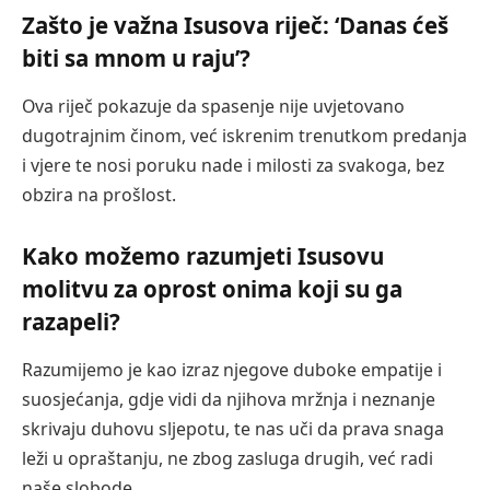
Zašto je važna Isusova riječ: ‘Danas ćeš
biti sa mnom u raju’?
Ova riječ pokazuje da spasenje nije uvjetovano
dugotrajnim činom, već iskrenim trenutkom predanja
i vjere te nosi poruku nade i milosti za svakoga, bez
obzira na prošlost.
Kako možemo razumjeti Isusovu
molitvu za oprost onima koji su ga
razapeli?
Razumijemo je kao izraz njegove duboke empatije i
suosjećanja, gdje vidi da njihova mržnja i neznanje
skrivaju duhovu sljepotu, te nas uči da prava snaga
leži u opraštanju, ne zbog zasluga drugih, već radi
naše slobode.