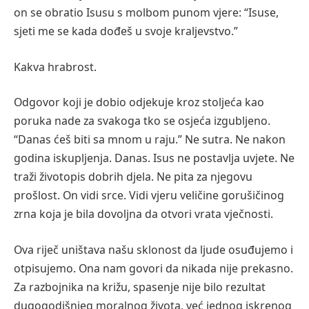
on se obratio Isusu s molbom punom vjere: “Isuse,
sjeti me se kada dođeš u svoje kraljevstvo.”
Kakva hrabrost.
Odgovor koji je dobio odjekuje kroz stoljeća kao
poruka nade za svakoga tko se osjeća izgubljeno.
“Danas ćeš biti sa mnom u raju.” Ne sutra. Ne nakon
godina iskupljenja. Danas. Isus ne postavlja uvjete. Ne
traži životopis dobrih djela. Ne pita za njegovu
prošlost. On vidi srce. Vidi vjeru veličine gorušičinog
zrna koja je bila dovoljna da otvori vrata vječnosti.
Ova riječ uništava našu sklonost da ljude osuđujemo i
otpisujemo. Ona nam govori da nikada nije prekasno.
Za razbojnika na križu, spasenje nije bilo rezultat
dugogodišnjeg moralnog života, već jednog iskrenog