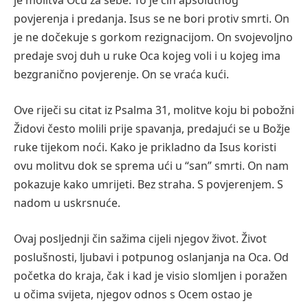
je molitva Ocu za sebe. To je čin apsolutnog
povjerenja i predanja. Isus se ne bori protiv smrti. On
je ne dočekuje s gorkom rezignacijom. On svojevoljno
predaje svoj duh u ruke Oca kojeg voli i u kojeg ima
bezgranično povjerenje. On se vraća kući.
Ove riječi su citat iz Psalma 31, molitve koju bi pobožni
Židovi često molili prije spavanja, predajući se u Božje
ruke tijekom noći. Kako je prikladno da Isus koristi
ovu molitvu dok se sprema ući u “san” smrti. On nam
pokazuje kako umrijeti. Bez straha. S povjerenjem. S
nadom u uskrsnuće.
Ovaj posljednji čin sažima cijeli njegov život. Život
poslušnosti, ljubavi i potpunog oslanjanja na Oca. Od
početka do kraja, čak i kad je visio slomljen i poražen
u očima svijeta, njegov odnos s Ocem ostao je