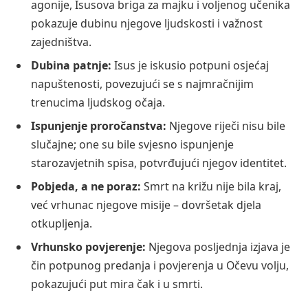
agonije, Isusova briga za majku i voljenog učenika
pokazuje dubinu njegove ljudskosti i važnost
zajedništva.
Dubina patnje:
Isus je iskusio potpuni osjećaj
napuštenosti, povezujući se s najmračnijim
trenucima ljudskog očaja.
Ispunjenje proročanstva:
Njegove riječi nisu bile
slučajne; one su bile svjesno ispunjenje
starozavjetnih spisa, potvrđujući njegov identitet.
Pobjeda, a ne poraz:
Smrt na križu nije bila kraj,
već vrhunac njegove misije – dovršetak djela
otkupljenja.
Vrhunsko povjerenje:
Njegova posljednja izjava je
čin potpunog predanja i povjerenja u Očevu volju,
pokazujući put mira čak i u smrti.