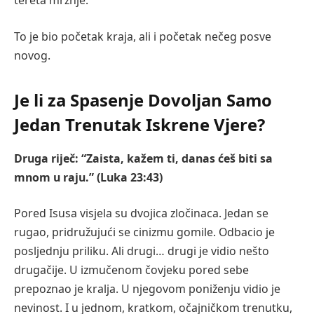
tereta mržnje.
To je bio početak kraja, ali i početak nečeg posve
novog.
Je li za Spasenje Dovoljan Samo
Jedan Trenutak Iskrene Vjere?
Druga riječ: “Zaista, kažem ti, danas ćeš biti sa
mnom u raju.” (Luka 23:43)
Pored Isusa visjela su dvojica zločinaca. Jedan se
rugao, pridružujući se cinizmu gomile. Odbacio je
posljednju priliku. Ali drugi… drugi je vidio nešto
drugačije. U izmučenom čovjeku pored sebe
prepoznao je kralja. U njegovom poniženju vidio je
nevinost. I u jednom, kratkom, očajničkom trenutku,