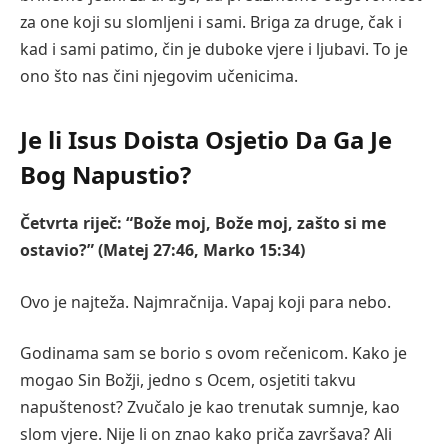
za one koji su slomljeni i sami. Briga za druge, čak i
kad i sami patimo, čin je duboke vjere i ljubavi. To je
ono što nas čini njegovim učenicima.
Je li Isus Doista Osjetio Da Ga Je
Bog Napustio?
Četvrta riječ: “Bože moj, Bože moj, zašto si me
ostavio?” (Matej 27:46, Marko 15:34)
Ovo je najteža. Najmračnija. Vapaj koji para nebo.
Godinama sam se borio s ovom rečenicom. Kako je
mogao Sin Božji, jedno s Ocem, osjetiti takvu
napuštenost? Zvučalo je kao trenutak sumnje, kao
slom vjere. Nije li on znao kako priča završava? Ali