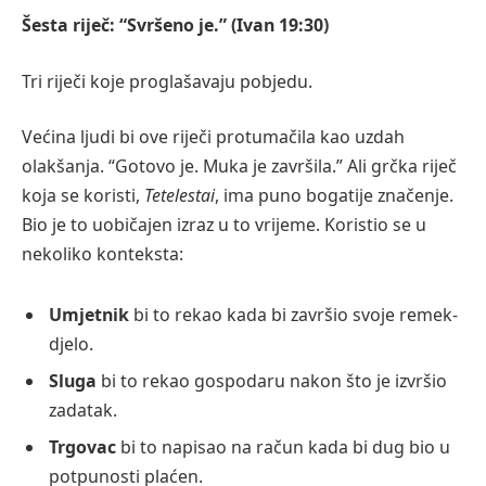
Šesta riječ: “Svršeno je.” (Ivan 19:30)
Tri riječi koje proglašavaju pobjedu.
Većina ljudi bi ove riječi protumačila kao uzdah
olakšanja. “Gotovo je. Muka je završila.” Ali grčka riječ
koja se koristi,
Tetelestai
, ima puno bogatije značenje.
Bio je to uobičajen izraz u to vrijeme. Koristio se u
nekoliko konteksta:
Umjetnik
bi to rekao kada bi završio svoje remek-
djelo.
Sluga
bi to rekao gospodaru nakon što je izvršio
zadatak.
Trgovac
bi to napisao na račun kada bi dug bio u
potpunosti plaćen.