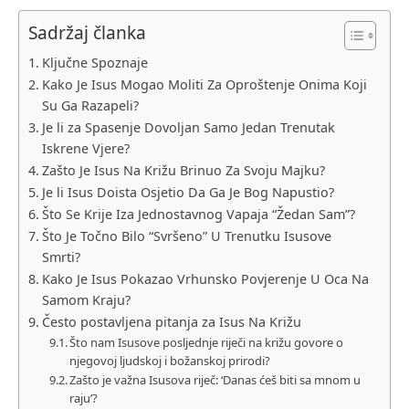
Sadržaj članka
Ključne Spoznaje
Kako Je Isus Mogao Moliti Za Oproštenje Onima Koji
Su Ga Razapeli?
Je li za Spasenje Dovoljan Samo Jedan Trenutak
Iskrene Vjere?
Zašto Je Isus Na Križu Brinuo Za Svoju Majku?
Je li Isus Doista Osjetio Da Ga Je Bog Napustio?
Što Se Krije Iza Jednostavnog Vapaja “Žedan Sam”?
Što Je Točno Bilo “Svršeno” U Trenutku Isusove
Smrti?
Kako Je Isus Pokazao Vrhunsko Povjerenje U Oca Na
Samom Kraju?
Često postavljena pitanja za Isus Na Križu
Što nam Isusove posljednje riječi na križu govore o
njegovoj ljudskoj i božanskoj prirodi?
Zašto je važna Isusova riječ: ‘Danas ćeš biti sa mnom u
raju’?