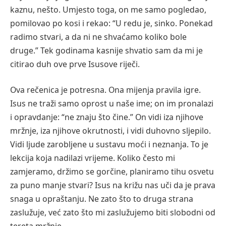
kaznu, nešto. Umjesto toga, on me samo pogledao,
pomilovao po kosi i rekao: “U redu je, sinko. Ponekad
radimo stvari, a da ni ne shvaćamo koliko bole
druge.” Tek godinama kasnije shvatio sam da mi je
citirao duh ove prve Isusove riječi.
Ova rečenica je potresna. Ona mijenja pravila igre.
Isus ne traži samo oprost u naše ime; on im pronalazi
i opravdanje: “ne znaju što čine.” On vidi iza njihove
mržnje, iza njihove okrutnosti, i vidi duhovno sljepilo.
Vidi ljude zarobljene u sustavu moći i neznanja. To je
lekcija koja nadilazi vrijeme. Koliko često mi
zamjeramo, držimo se gorčine, planiramo tihu osvetu
za puno manje stvari? Isus na križu nas uči da je prava
snaga u opraštanju. Ne zato što to druga strana
zaslužuje, već zato što mi zaslužujemo biti slobodni od