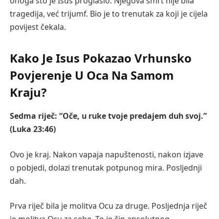
onoga što je Isus proglasio. Njegova smrt nije bila
tragedija, već trijumf. Bio je to trenutak za koji je cijela
povijest čekala.
Kako Je Isus Pokazao Vrhunsko
Povjerenje U Oca Na Samom
Kraju?
Sedma riječ: “Oče, u ruke tvoje predajem duh svoj.”
(Luka 23:46)
Ovo je kraj. Nakon vapaja napuštenosti, nakon izjave
o pobjedi, dolazi trenutak potpunog mira. Posljednji
dah.
Prva riječ bila je molitva Ocu za druge. Posljednja riječ