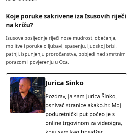
Koje poruke sakrivene iza Isusovih riječi
na križu?
Isusove posljednje riječi nose mudrost, obećanja,
molitve i poruke o ljubavi, spasenju, ljudskoj brizi,
patnji, ispunjenju proročanstva, pobjedi nad smrtnim
porazom i povjerenju u Oca.
Jurica Sinko
Pozdrav, ja sam Jurica Šinko,
osnivač stranice akako.hr. Moj
poduzetnički put počeo je s
online trgovinom za videoigra,
koju sam kao tinejdžer