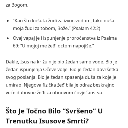
za Bogom.
“Kao što košuta žudi za izvor-vodom, tako duša
moja žudi za tobom, Bože.” (Psalam 42:2)
Ovaj vapaj je i ispunjenje proročanstva iz Psalma
69: “U mojoj me žeđi octom napojiše.”
Dakle, Isus na križu nije bio žedan samo vode. Bio je
žedan ispunjenja Očeve volje. Bio je žedan dovršetka
svog poslanja. Bio je žedan spasenja duša za koje je
umirao. Njegova fizička žeđ bila je odraz beskrajno
veće duhovne žeđi za obnovom čovječanstva.
Što Je Točno Bilo “Svršeno” U
Trenutku Isusove Smrti?