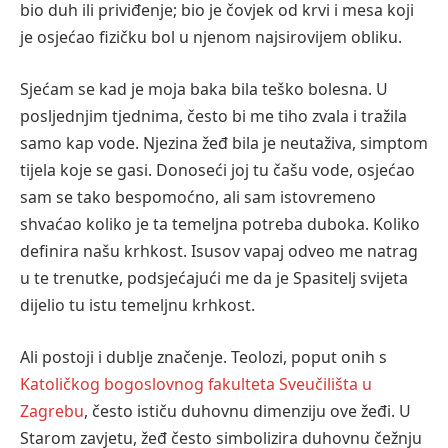
bio duh ili priviđenje; bio je čovjek od krvi i mesa koji
je osjećao fizičku bol u njenom najsirovijem obliku.
Sjećam se kad je moja baka bila teško bolesna. U
posljednjim tjednima, često bi me tiho zvala i tražila
samo kap vode. Njezina žeđ bila je neutaživa, simptom
tijela koje se gasi. Donoseći joj tu čašu vode, osjećao
sam se tako bespomoćno, ali sam istovremeno
shvaćao koliko je ta temeljna potreba duboka. Koliko
definira našu krhkost. Isusov vapaj odveo me natrag
u te trenutke, podsjećajući me da je Spasitelj svijeta
dijelio tu istu temeljnu krhkost.
Ali postoji i dublje značenje. Teolozi, poput onih s
Katoličkog bogoslovnog fakulteta Sveučilišta u
Zagrebu
, često ističu duhovnu dimenziju ove žeđi. U
Starom zavjetu, žeđ često simbolizira duhovnu čežnju