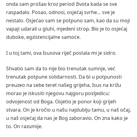
onda sam prošao kroz period života kada se sve
raspadalo. Posao, odnosi, osjećaj svrhe… sve je
nestalo. Osjećao sam se potpuno sam, kao da su moji
vapaji udarali u gluhi, mjedeni strop. Bio je to osjećaj
duboke, egzistencijalne samoće.
I u toj tami, ova Isusova riječ postala mi je sidro.
Shvatio sam da to nije bio trenutak sumnje, već
trenutak potpune solidarnosti. Da bi u potpunosti
preuzeo na sebe teret našeg grijeha, Isus na križu
morao je iskusiti njegovu najgoru posljedicu:
odvojenost od Boga. Osjetio je ponor koji grijeh
stvara. On je kročio u našu najdublju tamu, u naš očaj,
u naš osjećaj da nas je Bog zaboravio. On zna kako je
to. On razumije.