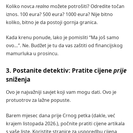
Koliko novca
realno
možete potrošiti? Odredite točan
iznos. 100 eura? 500 eura? 1000 eura? Nije bitno
koliko, bitno je da postoji gornja granica.
Kada krenu ponude, lako je pomisliti “Ma još samo
ovo…”. Ne. Budžet je tu da vas zaštiti od financijskog
mamurluka u prosincu.
3. Postanite detektiv: Pratite cijene
prije
sniženja
Ovo je najvažniji savjet koji vam mogu dati. Ovo je
protuotrov za lažne popuste.
Barem mjesec dana prije Crnog petka (dakle, već
krajem listopada 2026.), počnite pratiti cijene artikala
s vaše liste. Koristite stranice za usporedbu cijena