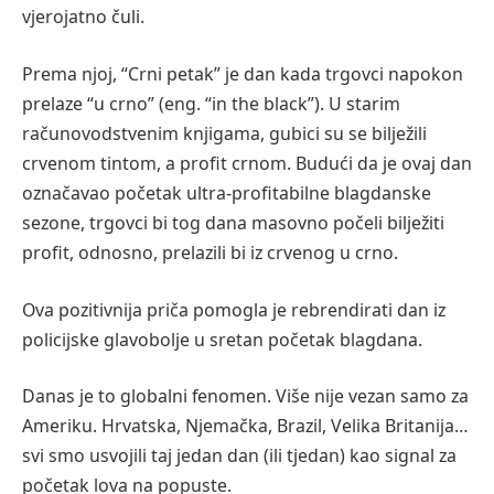
vjerojatno čuli.
Prema njoj, “Crni petak” je dan kada trgovci napokon
prelaze “u crno” (eng. “in the black”). U starim
računovodstvenim knjigama, gubici su se bilježili
crvenom tintom, a profit crnom. Budući da je ovaj dan
označavao početak ultra-profitabilne blagdanske
sezone, trgovci bi tog dana masovno počeli bilježiti
profit, odnosno, prelazili bi iz crvenog u crno.
Ova pozitivnija priča pomogla je rebrendirati dan iz
policijske glavobolje u sretan početak blagdana.
Danas je to globalni fenomen. Više nije vezan samo za
Ameriku. Hrvatska, Njemačka, Brazil, Velika Britanija…
svi smo usvojili taj jedan dan (ili tjedan) kao signal za
početak lova na popuste.