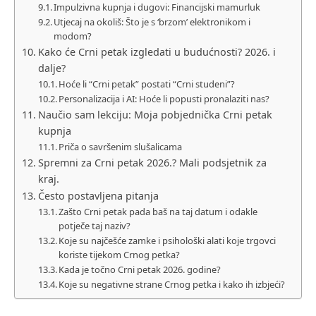
Impulzivna kupnja i dugovi: Financijski mamurluk
Utjecaj na okoliš: Što je s ‘brzom’ elektronikom i
modom?
Kako će Crni petak izgledati u budućnosti? 2026. i
dalje?
Hoće li “Crni petak” postati “Crni studeni”?
Personalizacija i AI: Hoće li popusti pronalaziti nas?
Naučio sam lekciju: Moja pobjednička Crni petak
kupnja
Priča o savršenim slušalicama
Spremni za Crni petak 2026.? Mali podsjetnik za
kraj.
Često postavljena pitanja
Zašto Crni petak pada baš na taj datum i odakle
potječe taj naziv?
Koje su najčešće zamke i psihološki alati koje trgovci
koriste tijekom Crnog petka?
Kada je točno Crni petak 2026. godine?
Koje su negativne strane Crnog petka i kako ih izbjeći?