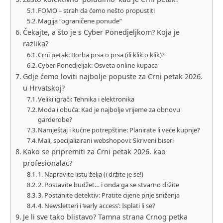
FOMO – strah da ćemo nešto propustiti
Magija “ograničene ponude”
Čekajte, a što je s Cyber Ponedjeljkom? Koja je
razlika?
Crni petak: Borba prsa o prsa (ili klik o klik)?
Cyber Ponedjeljak: Osveta online kupaca
Gdje ćemo loviti najbolje popuste za Crni petak 2026.
u Hrvatskoj?
Veliki igrači: Tehnika i elektronika
Moda i obuća: Kad je najbolje vrijeme za obnovu
garderobe?
Namještaj i kućne potrepštine: Planirate li veće kupnje?
Mali, specijalizirani webshopovi: Skriveni biseri
Kako se pripremiti za Crni petak 2026. kao
profesionalac?
1. Napravite listu želja (i držite je se!)
2. Postavite budžet… i onda ga se stvarno držite
3. Postanite detektiv: Pratite cijene prije sniženja
4. Newsletteri i ‘early access’: Isplati li se?
Je li sve tako blistavo? Tamna strana Crnog petka