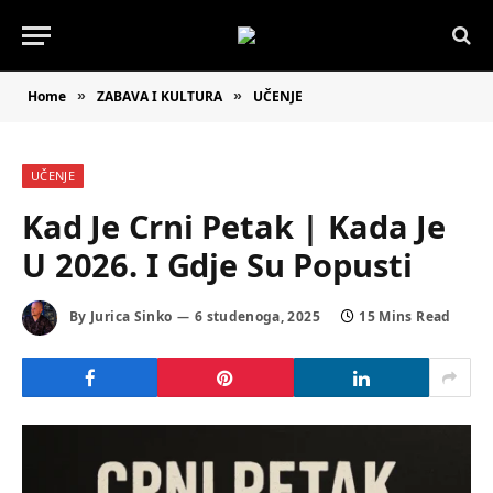
Home
ZABAVA I KULTURA
UČENJE
»
»
UČENJE
Kad Je Crni Petak | Kada Je
U 2026. I Gdje Su Popusti
By
Jurica Sinko
6 studenoga, 2025
15 Mins Read