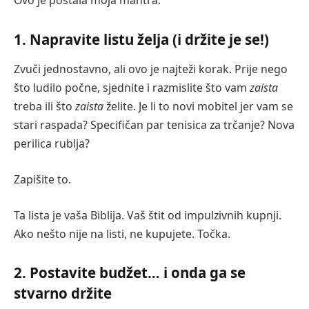
Ovo je postala moja mantra.
1. Napravite listu želja (i držite je se!)
Zvuči jednostavno, ali ovo je najteži korak. Prije nego
što ludilo počne, sjednite i razmislite što vam
zaista
treba ili što
zaista
želite. Je li to novi mobitel jer vam se
stari raspada? Specifičan par tenisica za trčanje? Nova
perilica rublja?
Zapišite to.
Ta lista je vaša Biblija. Vaš štit od impulzivnih kupnji.
Ako nešto nije na listi, ne kupujete. Točka.
2. Postavite budžet… i onda ga se
stvarno držite