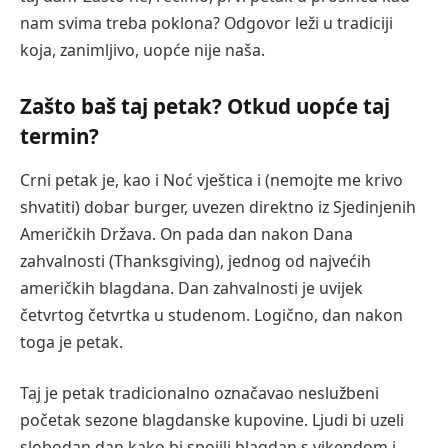
nam svima treba poklona? Odgovor leži u tradiciji
koja, zanimljivo, uopće nije naša.
Zašto baš taj petak? Otkud uopće taj
termin?
Crni petak je, kao i Noć vještica i (nemojte me krivo
shvatiti) dobar burger, uvezen direktno iz Sjedinjenih
Američkih Država. On pada dan nakon Dana
zahvalnosti (Thanksgiving), jednog od najvećih
američkih blagdana. Dan zahvalnosti je uvijek
četvrtog četvrtka u studenom. Logično, dan nakon
toga je petak.
Taj je petak tradicionalno označavao neslužbeni
početak sezone blagdanske kupovine. Ljudi bi uzeli
slobodan dan kako bi spojili blagdan s vikendom i,