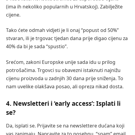
(ima ih nekoliko popularnih u Hrvatskoj). Zabilježite
cijene.
Tako ćete odmah vidjeti je li onaj “popust od 50%”
stvaran, ili je trgovac tjedan dana prije digao cijenu za
40% da bi je sada “spustio”.
Srećom, zakoni Europske unije sada idu u prilog
potrošačima. Trgovci su obavezni istaknuti najnižu
cijenu proizvoda u zadnjih 30 dana prije sniženja. To
nam uvelike olakšava posao, ali opreza nikad dosta.
4. Newsletteri i ‘early access’: Isplati li
se?
Da, isplati se. Prijavite se na newslettere dućana koji
vas zanimaju. Napravite za to posebnu, “spam” email