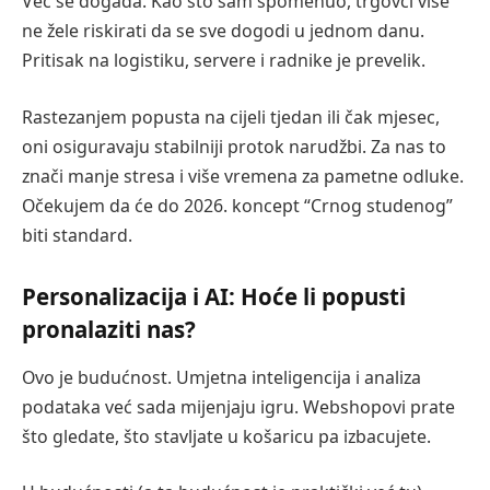
Već se događa. Kao što sam spomenuo, trgovci više
ne žele riskirati da se sve dogodi u jednom danu.
Pritisak na logistiku, servere i radnike je prevelik.
Rastezanjem popusta na cijeli tjedan ili čak mjesec,
oni osiguravaju stabilniji protok narudžbi. Za nas to
znači manje stresa i više vremena za pametne odluke.
Očekujem da će do 2026. koncept “Crnog studenog”
biti standard.
Personalizacija i AI: Hoće li popusti
pronalaziti nas?
Ovo je budućnost. Umjetna inteligencija i analiza
podataka već sada mijenjaju igru. Webshopovi prate
što gledate, što stavljate u košaricu pa izbacujete.