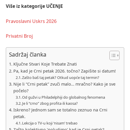
Više iz kategorije
UČENJE
Pravoslavni Uskrs 2026
Privatni Broj
Sadržaj članka
Ključne Stvari Koje Trebate Znati
Pa, kad je Crni petak 2026. točno? Zapišite si datum!
Zašto baš taj petak? Otkud uopće taj termin?
Nije li “Crni petak” zvuči malo… mračno? Kako je sve
počelo?
Od gužvi u Philadelphiji do globalnog fenomena
Je li “crno” zbog profita ili kaosa?
Iskreno? Jednom sam se totalno zeznuo na Crni
petak.
Lekcija o TV-u koji ‘nisam’ trebao
Zašto kolektivno ‘poludimo’ kad je Crni petak?