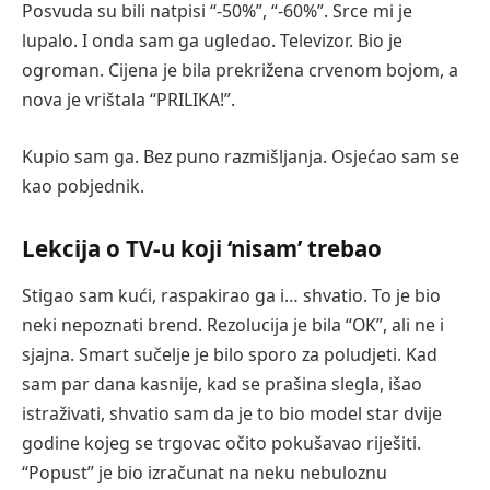
Posvuda su bili natpisi “-50%”, “-60%”. Srce mi je
lupalo. I onda sam ga ugledao. Televizor. Bio je
ogroman. Cijena je bila prekrižena crvenom bojom, a
nova je vrištala “PRILIKA!”.
Kupio sam ga. Bez puno razmišljanja. Osjećao sam se
kao pobjednik.
Lekcija o TV-u koji ‘nisam’ trebao
Stigao sam kući, raspakirao ga i… shvatio. To je bio
neki nepoznati brend. Rezolucija je bila “OK”, ali ne i
sjajna. Smart sučelje je bilo sporo za poludjeti. Kad
sam par dana kasnije, kad se prašina slegla, išao
istraživati, shvatio sam da je to bio model star dvije
godine kojeg se trgovac očito pokušavao riješiti.
“Popust” je bio izračunat na neku nebuloznu