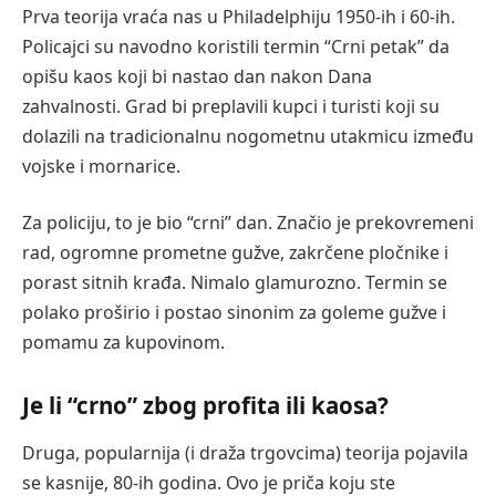
Prva teorija vraća nas u Philadelphiju 1950-ih i 60-ih.
Policajci su navodno koristili termin “Crni petak” da
opišu kaos koji bi nastao dan nakon Dana
zahvalnosti. Grad bi preplavili kupci i turisti koji su
dolazili na tradicionalnu nogometnu utakmicu između
vojske i mornarice.
Za policiju, to je bio “crni” dan. Značio je prekovremeni
rad, ogromne prometne gužve, zakrčene pločnike i
porast sitnih krađa. Nimalo glamurozno. Termin se
polako proširio i postao sinonim za goleme gužve i
pomamu za kupovinom.
Je li “crno” zbog profita ili kaosa?
Druga, popularnija (i draža trgovcima) teorija pojavila
se kasnije, 80-ih godina. Ovo je priča koju ste