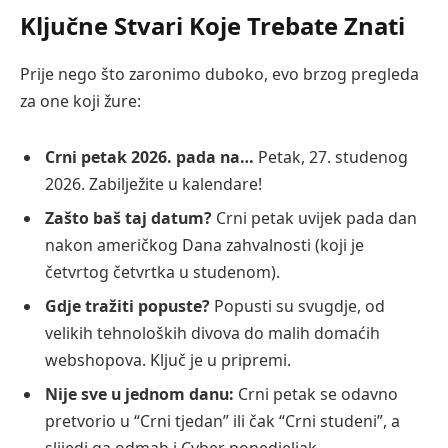
Ključne Stvari Koje Trebate Znati
Prije nego što zaronimo duboko, evo brzog pregleda
za one koji žure:
Crni petak 2026. pada na…
Petak, 27. studenog
2026. Zabilježite u kalendare!
Zašto baš taj datum?
Crni petak uvijek pada dan
nakon američkog Dana zahvalnosti (koji je
četvrtog četvrtka u studenom).
Gdje tražiti popuste?
Popusti su svugdje, od
velikih tehnoloških divova do malih domaćih
webshopova. Ključ je u pripremi.
Nije sve u jednom danu:
Crni petak se odavno
pretvorio u “Crni tjedan” ili čak “Crni studeni”, a
slijedi ga odmah i Cyber ponedjeljak.