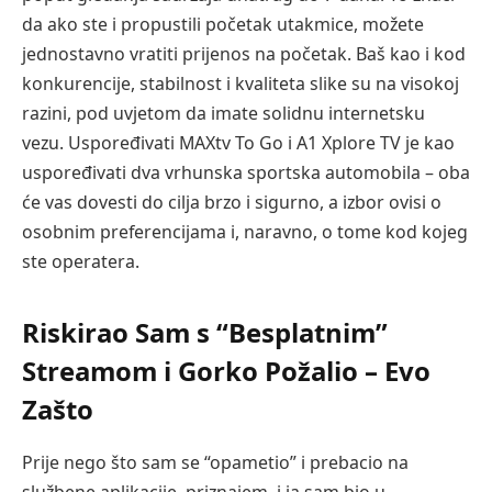
da ako ste i propustili početak utakmice, možete
jednostavno vratiti prijenos na početak. Baš kao i kod
konkurencije, stabilnost i kvaliteta slike su na visokoj
razini, pod uvjetom da imate solidnu internetsku
vezu. Uspoređivati MAXtv To Go i A1 Xplore TV je kao
uspoređivati dva vrhunska sportska automobila – oba
će vas dovesti do cilja brzo i sigurno, a izbor ovisi o
osobnim preferencijama i, naravno, o tome kod kojeg
ste operatera.
Riskirao Sam s “Besplatnim”
Streamom i Gorko Požalio – Evo
Zašto
Prije nego što sam se “opametio” i prebacio na
službene aplikacije, priznajem, i ja sam bio u