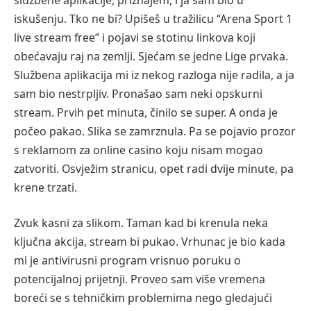
iskušenju. Tko ne bi? Upišeš u tražilicu “Arena Sport 1
live stream free” i pojavi se stotinu linkova koji
obećavaju raj na zemlji. Sjećam se jedne Lige prvaka.
Službena aplikacija mi iz nekog razloga nije radila, a ja
sam bio nestrpljiv. Pronašao sam neki opskurni
stream. Prvih pet minuta, činilo se super. A onda je
počeo pakao. Slika se zamrznula. Pa se pojavio prozor
s reklamom za online casino koju nisam mogao
zatvoriti. Osvježim stranicu, opet radi dvije minute, pa
krene trzati.
Zvuk kasni za slikom. Taman kad bi krenula neka
ključna akcija, stream bi pukao. Vrhunac je bio kada
mi je antivirusni program vrisnuo poruku o
potencijalnoj prijetnji. Proveo sam više vremena
boreći se s tehničkim problemima nego gledajući