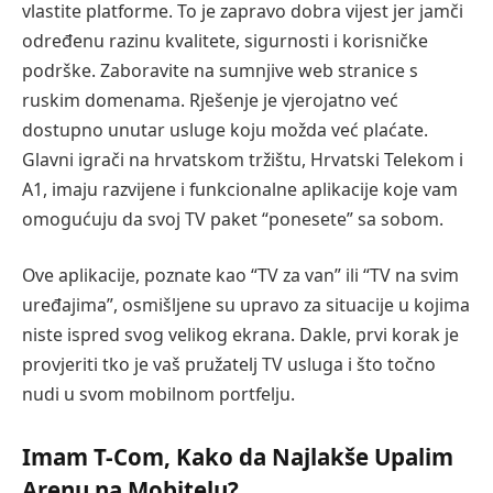
vlastite platforme. To je zapravo dobra vijest jer jamči
određenu razinu kvalitete, sigurnosti i korisničke
podrške. Zaboravite na sumnjive web stranice s
ruskim domenama. Rješenje je vjerojatno već
dostupno unutar usluge koju možda već plaćate.
Glavni igrači na hrvatskom tržištu, Hrvatski Telekom i
A1, imaju razvijene i funkcionalne aplikacije koje vam
omogućuju da svoj TV paket “ponesete” sa sobom.
Ove aplikacije, poznate kao “TV za van” ili “TV na svim
uređajima”, osmišljene su upravo za situacije u kojima
niste ispred svog velikog ekrana. Dakle, prvi korak je
provjeriti tko je vaš pružatelj TV usluga i što točno
nudi u svom mobilnom portfelju.
Imam T-Com, Kako da Najlakše Upalim
Arenu na Mobitelu?