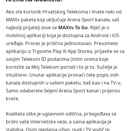
Ako ste korisnik Hrvatskog Telekoma i imate neki od
MAXtv paketa koji uključuje Arena Sport kanale, vaš
najbolji prijatelj zove se
MAXtv To Go
. Riječ je o
mobilnoj aplikaciji koja je dostupna za Android i iOS
uređaje. Proces je prilično jednostavan. Preuzmete
aplikaciju iz Trgovine Play ili App Storea, prijavite se sa
svojim Telekom ID podacima (istim onima koje
koristite za Moj Telekom portal) i to je to. Sučelje je
intuitivno. Unutar aplikacije pronaći ćete popis svih
kanala dostupnih u vašem paketu, baš kao i na TV-u.
Samo odaberete željeni Arena Sport kanal i prijenos
kreće.
Kvaliteta slike je uglavnom odlična, prilagođava se
brzini vaše internetske veze, a sama aplikacija je
stabilna. Osim gledanja uživo, nudi i TV vodič te