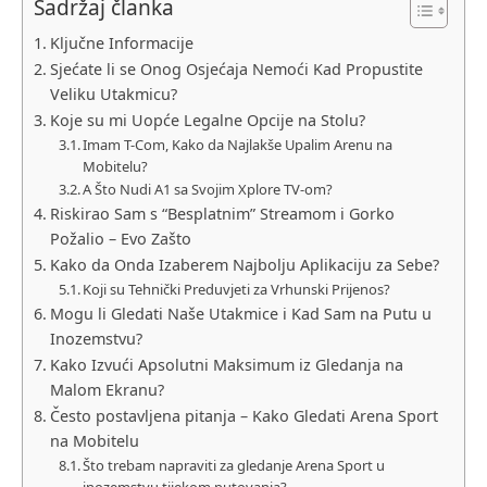
Sadržaj članka
Ključne Informacije
Sjećate li se Onog Osjećaja Nemoći Kad Propustite
Veliku Utakmicu?
Koje su mi Uopće Legalne Opcije na Stolu?
Imam T-Com, Kako da Najlakše Upalim Arenu na
Mobitelu?
A Što Nudi A1 sa Svojim Xplore TV-om?
Riskirao Sam s “Besplatnim” Streamom i Gorko
Požalio – Evo Zašto
Kako da Onda Izaberem Najbolju Aplikaciju za Sebe?
Koji su Tehnički Preduvjeti za Vrhunski Prijenos?
Mogu li Gledati Naše Utakmice i Kad Sam na Putu u
Inozemstvu?
Kako Izvući Apsolutni Maksimum iz Gledanja na
Malom Ekranu?
Često postavljena pitanja – Kako Gledati Arena Sport
na Mobitelu
Što trebam napraviti za gledanje Arena Sport u
inozemstvu tijekom putovanja?