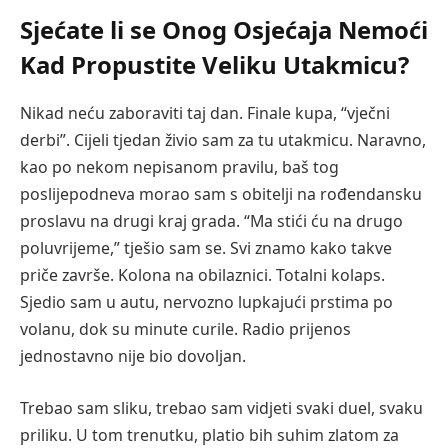
Sjećate li se Onog Osjećaja Nemoći
Kad Propustite Veliku Utakmicu?
Nikad neću zaboraviti taj dan. Finale kupa, “vječni
derbi”. Cijeli tjedan živio sam za tu utakmicu. Naravno,
kao po nekom nepisanom pravilu, baš tog
poslijepodneva morao sam s obitelji na rođendansku
proslavu na drugi kraj grada. “Ma stići ću na drugo
poluvrijeme,” tješio sam se. Svi znamo kako takve
priče završe. Kolona na obilaznici. Totalni kolaps.
Sjedio sam u autu, nervozno lupkajući prstima po
volanu, dok su minute curile. Radio prijenos
jednostavno nije bio dovoljan.
Trebao sam sliku, trebao sam vidjeti svaki duel, svaku
priliku. U tom trenutku, platio bih suhim zlatom za