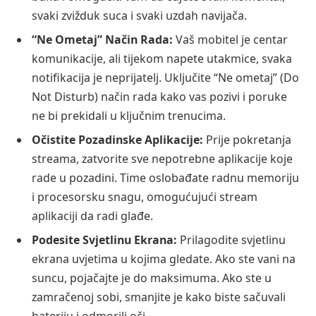
svaki zvižduk suca i svaki uzdah navijača.
“Ne Ometaj” Način Rada:
Vaš mobitel je centar
komunikacije, ali tijekom napete utakmice, svaka
notifikacija je neprijatelj. Uključite “Ne ometaj” (Do
Not Disturb) način rada kako vas pozivi i poruke
ne bi prekidali u ključnim trenucima.
Očistite Pozadinske Aplikacije:
Prije pokretanja
streama, zatvorite sve nepotrebne aplikacije koje
rade u pozadini. Time oslobađate radnu memoriju
i procesorsku snagu, omogućujući stream
aplikaciji da radi glađe.
Podesite Svjetlinu Ekrana:
Prilagodite svjetlinu
ekrana uvjetima u kojima gledate. Ako ste vani na
suncu, pojačajte je do maksimuma. Ako ste u
zamračenoj sobi, smanjite je kako biste sačuvali
bateriju i odmorili oči.