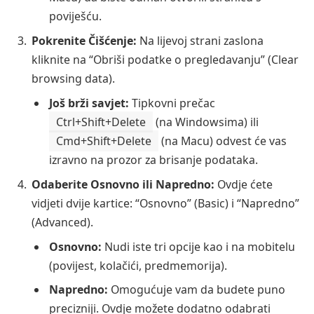
poviješću.
Pokrenite Čišćenje:
Na lijevoj strani zaslona
kliknite na “Obriši podatke o pregledavanju” (Clear
browsing data).
Još brži savjet:
Tipkovni prečac
Ctrl+Shift+Delete
(na Windowsima) ili
Cmd+Shift+Delete
(na Macu) odvest će vas
izravno na prozor za brisanje podataka.
Odaberite Osnovno ili Napredno:
Ovdje ćete
vidjeti dvije kartice: “Osnovno” (Basic) i “Napredno”
(Advanced).
Osnovno:
Nudi iste tri opcije kao i na mobitelu
(povijest, kolačići, predmemorija).
Napredno:
Omogućuje vam da budete puno
precizniji. Ovdje možete dodatno odabrati