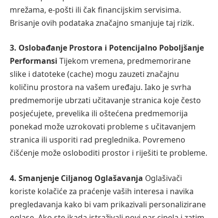
mrežama, e-pošti ili čak financijskim servisima.
Brisanje ovih podataka značajno smanjuje taj rizik.
3. Oslobađanje Prostora i Potencijalno Poboljšanje
Performansi
Tijekom vremena, predmemorirane
slike i datoteke (cache) mogu zauzeti značajnu
količinu prostora na vašem uređaju. Iako je svrha
predmemorije ubrzati učitavanje stranica koje često
posjećujete, prevelika ili oštećena predmemorija
ponekad može uzrokovati probleme s učitavanjem
stranica ili usporiti rad preglednika. Povremeno
čišćenje može osloboditi prostor i riješiti te probleme.
4. Smanjenje Ciljanog Oglašavanja
Oglašivači
koriste kolačiće za praćenje vaših interesa i navika
pregledavanja kako bi vam prikazivali personalizirane
oglase. Ako ste ikada istraživali novi par cipela i zatim