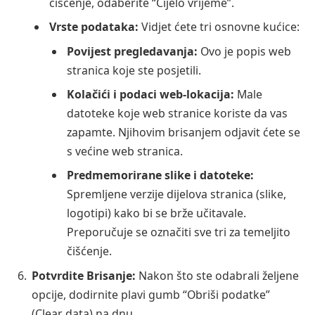
čišćenje, odaberite “Cijelo vrijeme”.
Vrste podataka:
Vidjet ćete tri osnovne kućice:
Povijest pregledavanja:
Ovo je popis web
stranica koje ste posjetili.
Kolačići i podaci web-lokacija:
Male
datoteke koje web stranice koriste da vas
zapamte. Njihovim brisanjem odjavit ćete se
s većine web stranica.
Predmemorirane slike i datoteke:
Spremljene verzije dijelova stranica (slike,
logotipi) kako bi se brže učitavale.
Preporučuje se označiti sve tri za temeljito
čišćenje.
Potvrdite Brisanje:
Nakon što ste odabrali željene
opcije, dodirnite plavi gumb “Obriši podatke”
(Clear data) na dnu.