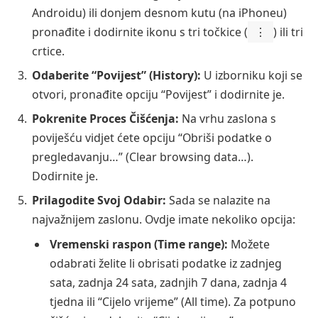
Androidu) ili donjem desnom kutu (na iPhoneu)
pronađite i dodirnite ikonu s tri točkice (
⋮
) ili tri
crtice.
Odaberite “Povijest” (History):
U izborniku koji se
otvori, pronađite opciju “Povijest” i dodirnite je.
Pokrenite Proces Čišćenja:
Na vrhu zaslona s
poviješću vidjet ćete opciju “Obriši podatke o
pregledavanju…” (Clear browsing data…).
Dodirnite je.
Prilagodite Svoj Odabir:
Sada se nalazite na
najvažnijem zaslonu. Ovdje imate nekoliko opcija:
Vremenski raspon (Time range):
Možete
odabrati želite li obrisati podatke iz zadnjeg
sata, zadnja 24 sata, zadnjih 7 dana, zadnja 4
tjedna ili “Cijelo vrijeme” (All time). Za potpuno