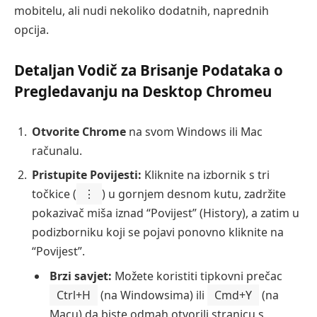
mobitelu, ali nudi nekoliko dodatnih, naprednih
opcija.
Detaljan Vodič za Brisanje Podataka o
Pregledavanju na Desktop Chromeu
Otvorite Chrome
na svom Windows ili Mac
računalu.
Pristupite Povijesti:
Kliknite na izbornik s tri
točkice (
⋮
) u gornjem desnom kutu, zadržite
pokazivač miša iznad “Povijest” (History), a zatim u
podizborniku koji se pojavi ponovno kliknite na
“Povijest”.
Brzi savjet:
Možete koristiti tipkovni prečac
Ctrl+H
(na Windowsima) ili
Cmd+Y
(na
Macu) da biste odmah otvorili stranicu s