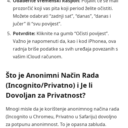
Odaberite Vremenski Raspon:
Pojavit će se mali
prozorčić koji vas pita koji period želite očistiti.
Možete odabrati “zadnji sat”, “danas”, “danas i
jučer” ili “svu povijest”.
Potvrdite:
Kliknite na gumb “Očisti povijest”.
Važno je napomenuti da, kao i kod iPhonea, ova
radnja briše podatke sa svih uređaja povezanih s
vašim iCloud računom.
Što je Anonimni Način Rada
(Incognito/Privatno) i Je li
Dovoljan za Privatnost?
Mnogi misle da je korištenje anonimnog načina rada
(Incognito u Chromeu, Privatno u Safariju) dovoljno
za potpunu anonimnost. To je opasna zabluda.