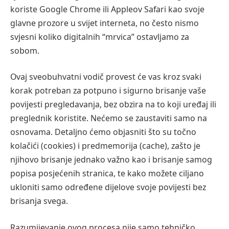
koriste Google Chrome ili Appleov Safari kao svoje
glavne prozore u svijet interneta, no često nismo
svjesni koliko digitalnih “mrvica” ostavljamo za
sobom.
Ovaj sveobuhvatni vodič provest će vas kroz svaki
korak potreban za potpuno i sigurno brisanje vaše
povijesti pregledavanja, bez obzira na to koji uređaj ili
preglednik koristite. Nećemo se zaustaviti samo na
osnovama. Detaljno ćemo objasniti što su točno
kolačići (cookies) i predmemorija (cache), zašto je
njihovo brisanje jednako važno kao i brisanje samog
popisa posjećenih stranica, te kako možete ciljano
ukloniti samo određene dijelove svoje povijesti bez
brisanja svega.
Razumijevanje ovog procesa nije samo tehničko