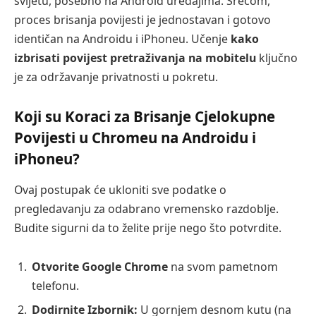
svijetu, posebno na Android uređajima. Srećom,
proces brisanja povijesti je jednostavan i gotovo
identičan na Androidu i iPhoneu. Učenje
kako
izbrisati povijest pretraživanja na mobitelu
ključno
je za održavanje privatnosti u pokretu.
Koji su Koraci za Brisanje Cjelokupne
Povijesti u Chromeu na Androidu i
iPhoneu?
Ovaj postupak će ukloniti sve podatke o
pregledavanju za odabrano vremensko razdoblje.
Budite sigurni da to želite prije nego što potvrdite.
Otvorite Google Chrome
na svom pametnom
telefonu.
Dodirnite Izbornik:
U gornjem desnom kutu (na