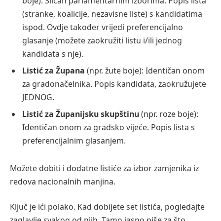
boje): Sličan parlamentarnim izborima. Popis lista
(stranke, koalicije, nezavisne liste) s kandidatima
ispod. Ovdje također vrijedi preferencijalno
glasanje (možete zaokružiti listu i/ili jednog
kandidata s nje).
Listić za Župana
(npr. žute boje): Identičan onom
za gradonačelnika. Popis kandidata, zaokružujete
JEDNOG.
Listić za Županijsku skupštinu
(npr. roze boje):
Identičan onom za gradsko vijeće. Popis lista s
preferencijalnim glasanjem.
Možete dobiti i dodatne listiće za izbor zamjenika iz
redova nacionalnih manjina.
Ključ je ići polako. Kad dobijete set listića, pogledajte
zaglavlje svakog od njih. Tamo jasno piše za što