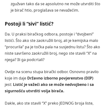
zgužvan tako da se apsolutno ne može utvrditi što
je birač htio, proglašava se nevažećim.
Postoji li “sivi” listić?
Da. U praksi biračkog odbora, postoje i “dvojbeni”
listići. Što ako ste zaokružili broj, ali je kemijska malo
“procurila” pa je točka pala na susjednu listu? Što ako
niste savršeno zaokružili broj, nego ste stavili “X” na
njega? Ili ga podcrtali?
Ovdje na scenu stupa birački odbor. Osnovno pravilo
koje im daje
Državno izborno povjerenstvo (DIP)
jest:
Listić je važeći ako se može nedvojbeno i sa
sigurnošću utvrditi volja birača.
Dakle, ako ste stavili “X” preko JEDNOG broja liste,