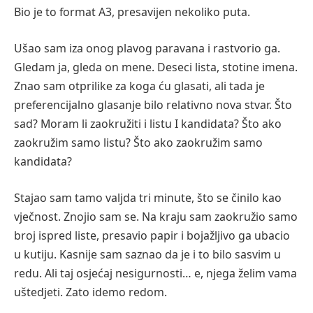
Bio je to format A3, presavijen nekoliko puta.
Ušao sam iza onog plavog paravana i rastvorio ga.
Gledam ja, gleda on mene. Deseci lista, stotine imena.
Znao sam otprilike za koga ću glasati, ali tada je
preferencijalno glasanje bilo relativno nova stvar. Što
sad? Moram li zaokružiti i listu I kandidata? Što ako
zaokružim samo listu? Što ako zaokružim samo
kandidata?
Stajao sam tamo valjda tri minute, što se činilo kao
vječnost. Znojio sam se. Na kraju sam zaokružio samo
broj ispred liste, presavio papir i bojažljivo ga ubacio
u kutiju. Kasnije sam saznao da je i to bilo sasvim u
redu. Ali taj osjećaj nesigurnosti… e, njega želim vama
uštedjeti. Zato idemo redom.