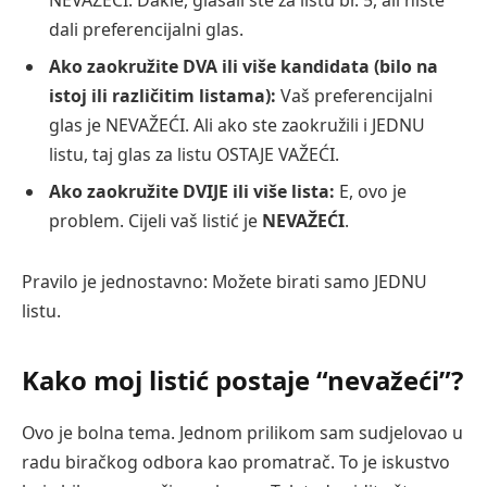
NEVAŽEĆI. Dakle, glasali ste za listu br. 5, ali niste
dali preferencijalni glas.
Ako zaokružite DVA ili više kandidata (bilo na
istoj ili različitim listama):
Vaš preferencijalni
glas je NEVAŽEĆI. Ali ako ste zaokružili i JEDNU
listu, taj glas za listu OSTAJE VAŽEĆI.
Ako zaokružite DVIJE ili više lista:
E, ovo je
problem. Cijeli vaš listić je
NEVAŽEĆI
.
Pravilo je jednostavno: Možete birati samo JEDNU
listu.
Kako moj listić postaje “nevažeći”?
Ovo je bolna tema. Jednom prilikom sam sudjelovao u
radu biračkog odbora kao promatrač. To je iskustvo