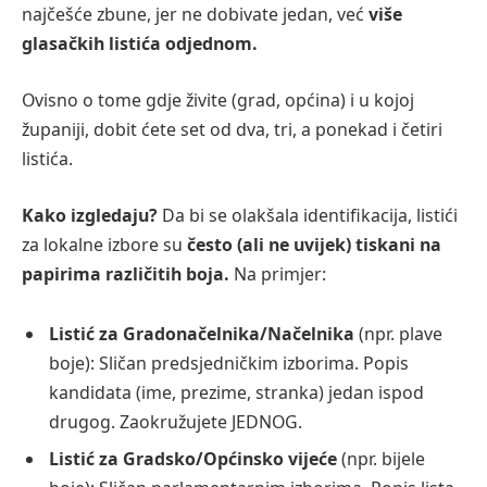
najčešće zbune, jer ne dobivate jedan, već
više
glasačkih listića odjednom.
Ovisno o tome gdje živite (grad, općina) i u kojoj
županiji, dobit ćete set od dva, tri, a ponekad i četiri
listića.
Kako izgledaju?
Da bi se olakšala identifikacija, listići
za lokalne izbore su
često (ali ne uvijek) tiskani na
papirima različitih boja.
Na primjer:
Listić za Gradonačelnika/Načelnika
(npr. plave
boje): Sličan predsjedničkim izborima. Popis
kandidata (ime, prezime, stranka) jedan ispod
drugog. Zaokružujete JEDNOG.
Listić za Gradsko/Općinsko vijeće
(npr. bijele