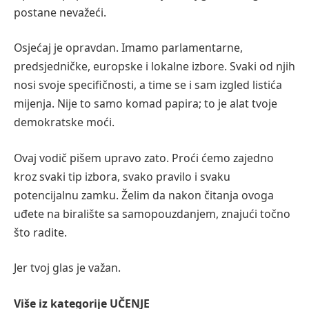
postane nevažeći.
Osjećaj je opravdan. Imamo parlamentarne,
predsjedničke, europske i lokalne izbore. Svaki od njih
nosi svoje specifičnosti, a time se i sam izgled listića
mijenja. Nije to samo komad papira; to je alat tvoje
demokratske moći.
Ovaj vodič pišem upravo zato. Proći ćemo zajedno
kroz svaki tip izbora, svako pravilo i svaku
potencijalnu zamku. Želim da nakon čitanja ovoga
uđete na biralište sa samopouzdanjem, znajući točno
što radite.
Jer tvoj glas je važan.
Više iz kategorije
UČENJE