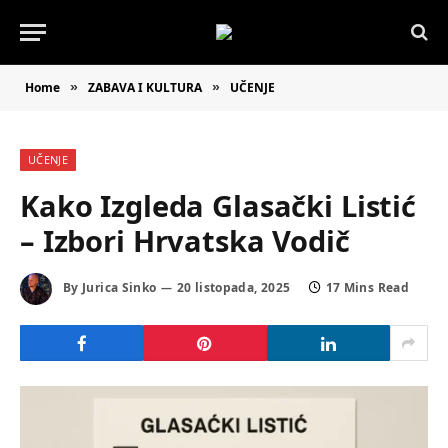
Home
ZABAVA I KULTURA
UČENJE
»
»
UČENJE
Kako Izgleda Glasački Listić
– Izbori Hrvatska Vodič
By
Jurica Sinko
20 listopada, 2025
17 Mins Read