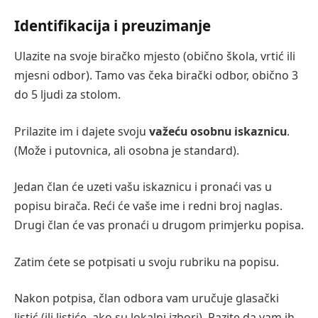
Identifikacija i preuzimanje
Ulazite na svoje biračko mjesto (obično škola, vrtić ili
mjesni odbor). Tamo vas čeka birački odbor, obično 3
do 5 ljudi za stolom.
Prilazite im i dajete svoju
važeću osobnu iskaznicu
.
(Može i putovnica, ali osobna je standard).
Jedan član će uzeti vašu iskaznicu i pronaći vas u
popisu birača. Reći će vaše ime i redni broj naglas.
Drugi član će vas pronaći u drugom primjerku popisa.
Zatim ćete se potpisati u svoju rubriku na popisu.
Nakon potpisa, član odbora vam uručuje glasački
listić (ili listiće, ako su lokalni izbori). Pazite da vam ih