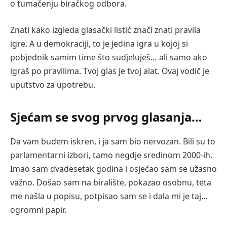
o tumačenju biračkog odbora.
Znati kako izgleda glasački listić znači znati pravila
igre. A u demokraciji, to je jedina igra u kojoj si
pobjednik samim time što sudjeluješ… ali samo ako
igraš po pravilima. Tvoj glas je tvoj alat. Ovaj vodič je
uputstvo za upotrebu.
Sjećam se svog prvog glasanja…
Da vam budem iskren, i ja sam bio nervozan. Bili su to
parlamentarni izbori, tamo negdje sredinom 2000-ih.
Imao sam dvadesetak godina i osjećao sam se užasno
važno. Došao sam na biralište, pokazao osobnu, teta
me našla u popisu, potpisao sam se i dala mi je taj…
ogromni papir.