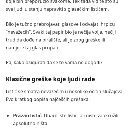
koje bih preporučio svakome. Tek tada vidite što su
sve ljudi u stanju napraviti s glasačkim listićem.
Bilo je tužno prebrojavati glasove i odvajati hrpicu
“nevažećih”. Svaki taj papir bio je nečija volja, nečiji
trud da dođe na biralište, ali je zbog greške ili
namjere taj glas propao.
Pa, kako osigurati da se to vama ne dogodi?
Klasične greške koje ljudi rade
Listić se smatra nevažećim u nekoliko očitih slučajeva.
Evo kratkog popisa najčešćih grešaka:
Prazan listić:
Ubacili ste listić, ali niste zaokružili
apsolutno ništa.