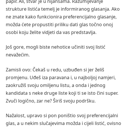
papir. Ali, stvar je u nijansama. Razumijevanje
strukture listića temelj je informiranog glasanja. Ako
ne znate kako funkcionira preferencijalno glasanje,
možda ćete propustiti priliku dati glas točno onoj
osobi koju želite vidjeti da vas predstavlja.
Još gore, mogli biste nehotice učiniti svoj listić
nevažećim.
Zamisli ovo: Čekaš u redu, uzbuđen si jer želiš
promjenu. Uđeš iza paravana i, u najboljoj namjeri,
zaokružiš svoju omiljenu listu, a onda i jednog
kandidata s neke druge liste koji ti se isto čini super.
Zvuči logično, zar ne? Širiš svoju podršku.
Nažalost, upravo si pon poništio svoj preferencijalni
glas, a u nekim slučajevima možda i cijeli listić, ovisno