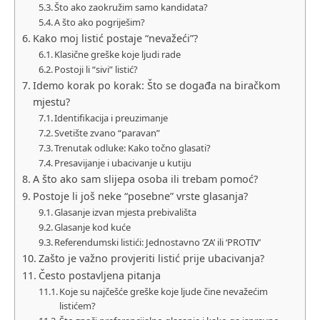
Što ako zaokružim samo kandidata?
A što ako pogriješim?
Kako moj listić postaje “nevažeći”?
Klasične greške koje ljudi rade
Postoji li “sivi” listić?
Idemo korak po korak: Što se događa na biračkom
mjestu?
Identifikacija i preuzimanje
Svetište zvano “paravan”
Trenutak odluke: Kako točno glasati?
Presavijanje i ubacivanje u kutiju
A što ako sam slijepa osoba ili trebam pomoć?
Postoje li još neke “posebne” vrste glasanja?
Glasanje izvan mjesta prebivališta
Glasanje kod kuće
Referendumski listići: Jednostavno ‘ZA’ ili ‘PROTIV’
Zašto je važno provjeriti listić prije ubacivanja?
Često postavljena pitanja
Koje su najčešće greške koje ljude čine nevažećim
listićem?