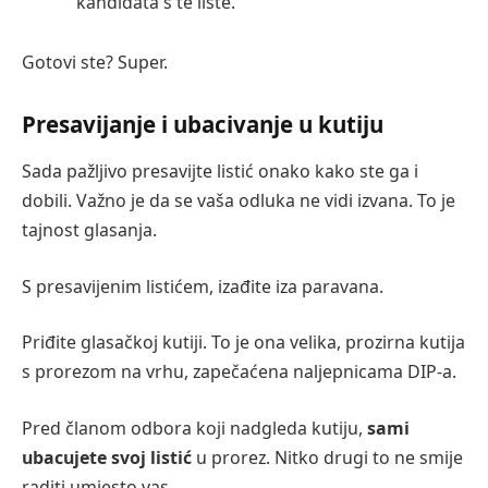
kandidata s te liste.
Gotovi ste? Super.
Presavijanje i ubacivanje u kutiju
Sada pažljivo presavijte listić onako kako ste ga i
dobili. Važno je da se vaša odluka ne vidi izvana. To je
tajnost glasanja.
S presavijenim listićem, izađite iza paravana.
Priđite glasačkoj kutiji. To je ona velika, prozirna kutija
s prorezom na vrhu, zapečaćena naljepnicama DIP-a.
Pred članom odbora koji nadgleda kutiju,
sami
ubacujete svoj listić
u prorez. Nitko drugi to ne smije
raditi umjesto vas.