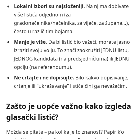
Lokalni izbori su najsloženiji.
Na njima dobivate
više listića odjednom (za
gradonačelnika/načelnika, za vijeće, za župana…),
često u različitim bojama.
Manje je više.
Da bi listić bio važeći, morate jasno
izraziti svoju volju. To znači zaokružiti JEDNU listu,
JEDNOG kandidata (na predsjedničkima) ili JEDNU
opciju (na referendumu).
Ne crtajte i ne dopisujte.
Bilo kakvo dopisivanje,
crtanje ili “ukrašavanje” listića čini ga nevažećim.
Zašto je uopće važno kako izgleda
glasački listić?
Možda se pitate – pa kolika je to znanost? Papir k’o