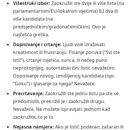
Višestruki izbor:
Zaokružili ste dvije ili više lista (na
parlamentarnim/EU/lokalnim vijećima) ILI dva ili
više kandidata (na
predsjedničkim/gradonačelničkim). Ovo je
najčešća greška.
Dopisivanje i crtanje:
Ljudi vole izražavati
kreativnost ili frustraciju. Pisanje poruka (“Svi ste
isti!”), crtanje cvjetića, sunca, ili nečeg puno
nepristojnijeg, automatski čini listić nevažećim.
Dopisivanje novog, izmišljenog kandidata (npr.
“Goku”) i glasanje za njega? Nevažeće.
Precrtavanje:
Zaokružili ste jednu listu pa ste se
predomislili, prekrižili je i zaokružili drugu.
Nevažeće. Ne možete ispravljati. Jednom kad
zaokružite, to je to.
Nejasna namjera:
Ako je listić poderan, zašaran ili