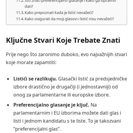
Što znači preferencijalno glasanje i kako ga ispravno
dati?
Kako prepoznati kada je listić nevažeći?
Kako osigurati da moji glasovi i listić nisu nevažeći?
Ključne Stvari Koje Trebate Znati
Prije nego što zaronimo duboko, evo najvažnijih stvari
koje morate zapamtiti:
Listići se razlikuju.
Glasački listić za predsjedničke
izbore drastično je drugačiji (i jednostavniji) od
onog za parlamentarne ili europske izbore.
Preferencijalno glasanje je ključ.
Na
parlamentarnim i EU izborima možete dati glas i
listi i jednom kandidatu s te liste. To je takozvani
“preferencijalni glas”.