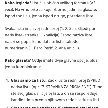
Kako izgleda?
Listić je obično velikog formata (A3 ili
veći). Na vrhu piše za koju izbornu jedinicu glasate.
Ispod toga su, jedna ispod druge, poredane liste.
Svaka lista ima svoj redni broj (1, 2, 3…). Slijedi puni
naziv liste (stranka ili koalicija). Ispod naziva liste
nalazi se popis kandidata te liste, također
numeriranih (1. Pero Perić, 2. Ana Anić…).
Kako glasati?
Ovdje imate dvije glavne opcije, plus
jednu kombiniranu:
Glas samo za listu:
Zaokružite redni broj ISPRED
naziva liste (npr. “7. STRANKA ZA PROMJENE”). Time
ste svoj glas dali cijeloj listi, a on se raspoređuje
kandidatima prema njihovom redoslijedu na listi.