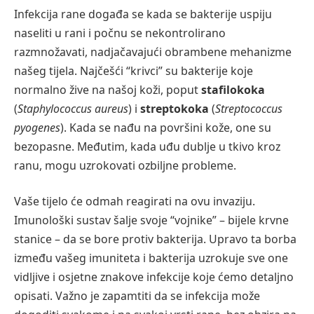
Infekcija rane događa se kada se bakterije uspiju
naseliti u rani i počnu se nekontrolirano
razmnožavati, nadjačavajući obrambene mehanizme
našeg tijela. Najčešći “krivci” su bakterije koje
normalno žive na našoj koži, poput
stafilokoka
(
Staphylococcus aureus
) i
streptokoka
(
Streptococcus
pyogenes
). Kada se nađu na površini kože, one su
bezopasne. Međutim, kada uđu dublje u tkivo kroz
ranu, mogu uzrokovati ozbiljne probleme.
Vaše tijelo će odmah reagirati na ovu invaziju.
Imunološki sustav šalje svoje “vojnike” – bijele krvne
stanice – da se bore protiv bakterija. Upravo ta borba
između vašeg imuniteta i bakterija uzrokuje sve one
vidljive i osjetne znakove infekcije koje ćemo detaljno
opisati. Važno je zapamtiti da se infekcija može