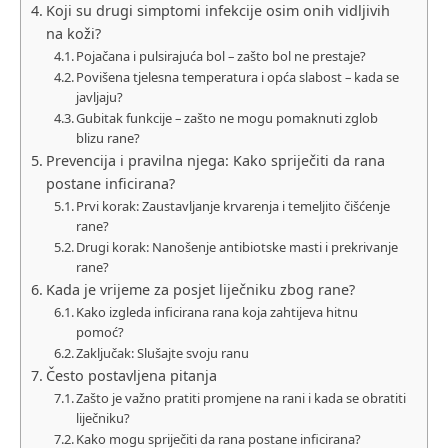
Koji su drugi simptomi infekcije osim onih vidljivih
na koži?
Pojačana i pulsirajuća bol – zašto bol ne prestaje?
Povišena tjelesna temperatura i opća slabost – kada se
javljaju?
Gubitak funkcije – zašto ne mogu pomaknuti zglob
blizu rane?
Prevencija i pravilna njega: Kako spriječiti da rana
postane inficirana?
Prvi korak: Zaustavljanje krvarenja i temeljito čišćenje
rane?
Drugi korak: Nanošenje antibiotske masti i prekrivanje
rane?
Kada je vrijeme za posjet liječniku zbog rane?
Kako izgleda inficirana rana koja zahtijeva hitnu
pomoć?
Zaključak: Slušajte svoju ranu
Često postavljena pitanja
Zašto je važno pratiti promjene na rani i kada se obratiti
liječniku?
Kako mogu spriječiti da rana postane inficirana?