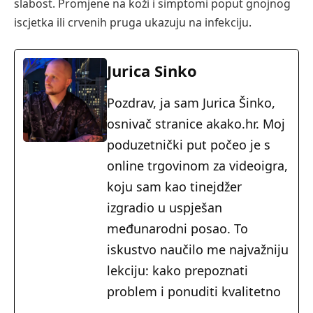
slabost. Promjene na koži i simptomi poput gnojnog
iscjetka ili crvenih pruga ukazuju na infekciju.
Jurica Sinko
Pozdrav, ja sam Jurica Šinko,
osnivač stranice akako.hr. Moj
poduzetnički put počeo je s
online trgovinom za videoigra,
koju sam kao tinejdžer
izgradio u uspješan
međunarodni posao. To
iskustvo naučilo me najvažniju
lekciju: kako prepoznati
problem i ponuditi kvalitetno