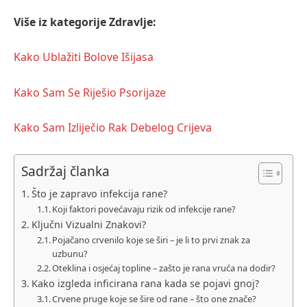
Više iz kategorije Zdravlje:
Kako Ublažiti Bolove Išijasa
Kako Sam Se Riješio Psorijaze
Kako Sam Izliječio Rak Debelog Crijeva
Sadržaj članka
Što je zapravo infekcija rane?
Koji faktori povećavaju rizik od infekcije rane?
Ključni Vizualni Znakovi?
Pojačano crvenilo koje se širi – je li to prvi znak za
uzbunu?
Oteklina i osjećaj topline – zašto je rana vruća na dodir?
Kako izgleda inficirana rana kada se pojavi gnoj?
Crvene pruge koje se šire od rane – što one znače?