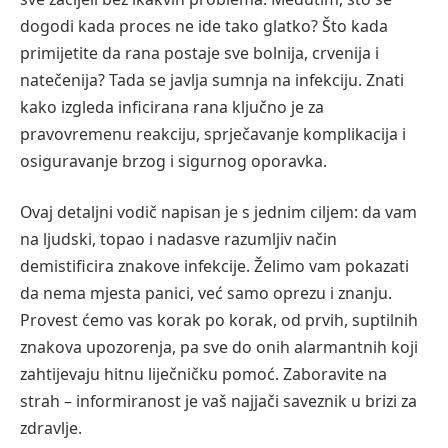
dogodi kada proces ne ide tako glatko? Što kada
primijetite da rana postaje sve bolnija, crvenija i
natečenija? Tada se javlja sumnja na infekciju. Znati
kako izgleda inficirana rana ključno je za
pravovremenu reakciju, sprječavanje komplikacija i
osiguravanje brzog i sigurnog oporavka.
Ovaj detaljni vodič napisan je s jednim ciljem: da vam
na ljudski, topao i nadasve razumljiv način
demistificira znakove infekcije. Želimo vam pokazati
da nema mjesta panici, već samo oprezu i znanju.
Provest ćemo vas korak po korak, od prvih, suptilnih
znakova upozorenja, pa sve do onih alarmantnih koji
zahtijevaju hitnu liječničku pomoć. Zaboravite na
strah – informiranost je vaš najjači saveznik u brizi za
zdravlje.