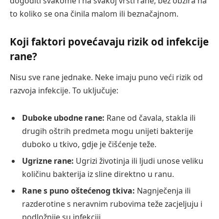
dogoditi svakome i na svakoj vrsti rane, bez obzira na
to koliko se ona činila malom ili beznačajnom.
Koji faktori povećavaju rizik od infekcije
rane?
Nisu sve rane jednake. Neke imaju puno veći rizik od
razvoja infekcije. To uključuje:
Duboke ubodne rane:
Rane od čavala, stakla ili
drugih oštrih predmeta mogu unijeti bakterije
duboko u tkivo, gdje je čišćenje teže.
Ugrizne rane:
Ugrizi životinja ili ljudi unose veliku
količinu bakterija iz sline direktno u ranu.
Rane s puno oštećenog tkiva:
Nagnječenja ili
razderotine s neravnim rubovima teže zacjeljuju i
podložnije su infekciji.