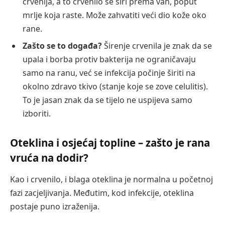
crvenija, a to crvenilo se širi prema van, poput
mrlje koja raste. Može zahvatiti veći dio kože oko
rane.
Zašto se to događa?
Širenje crvenila je znak da se
upala i borba protiv bakterija ne ograničavaju
samo na ranu, već se infekcija počinje širiti na
okolno zdravo tkivo (stanje koje se zove celulitis).
To je jasan znak da se tijelo ne uspijeva samo
izboriti.
Oteklina i osjećaj topline – zašto je rana
vruća na dodir?
Kao i crvenilo, i blaga oteklina je normalna u početnoj
fazi zacjeljivanja. Međutim, kod infekcije, oteklina
postaje puno izraženija.