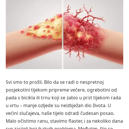
Svi smo to prošli. Bilo da se radi o nespretnoj
posjekotini tijekom pripreme večere, ogrebotini od
pada s bicikla ili trnu koji se zabio u prst tijekom rada
u vrtu – manje ozljede su neizbježan dio života. U
većini slučajeva, naše tijelo odradi čudesan posao.
Malo očistimo ranu, stavimo flaster, i za nekoliko dana
sve zacijeli bez ikakvih problema. Međutim, što se