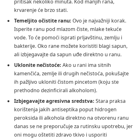
pritisak nekoliko minuta. Kod manjih rana,
krvarenje će brzo stati.
Temeljito očistite ranu:
Ovo je najvažniji korak.
Isperite ranu pod mlazom čiste, mlake tekuće
vode. To će pomoći isprati prljavštinu, zemlju i
bakterije. Oko rane možete koristiti blagi sapun,
ali izbjegavajte da sapun uđe direktno u ranu.
Uklonite nečistoće:
Ako u rani ima sitnih
kamenčića, zemlje ili drugih nečistoća, pokušajte
ih pažljivo ukloniti čistom pincetom (koju ste
prethodno dezinficirali alkoholom).
Izbjegavajte agresivna sredstva:
Stara praksa
korištenja jakih antiseptika poput hidrogen
peroksida ili alkohola direktno na otvorenu ranu
danas se ne preporučuje za rutinsku upotrebu, jer
oni mogu oštetiti zdravo tkivo i usporiti