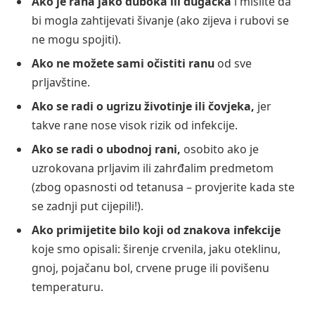
Ako je rana jako duboka ili dugačka
i mislite da
bi mogla zahtijevati šivanje (ako zijeva i rubovi se
ne mogu spojiti).
Ako ne možete sami očistiti ranu
od sve
prljavštine.
Ako se radi o ugrizu životinje ili čovjeka,
jer
takve rane nose visok rizik od infekcije.
Ako se radi o ubodnoj rani,
osobito ako je
uzrokovana prljavim ili zahrđalim predmetom
(zbog opasnosti od tetanusa – provjerite kada ste
se zadnji put cijepili!).
Ako primijetite bilo koji od znakova infekcije
koje smo opisali: širenje crvenila, jaku oteklinu,
gnoj, pojačanu bol, crvene pruge ili povišenu
temperaturu.