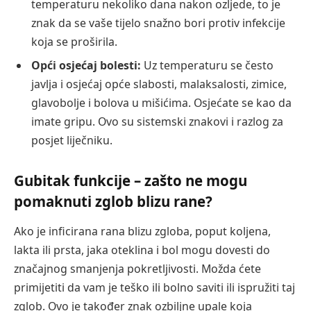
temperaturu nekoliko dana nakon ozljede, to je
znak da se vaše tijelo snažno bori protiv infekcije
koja se proširila.
Opći osjećaj bolesti:
Uz temperaturu se često
javlja i osjećaj opće slabosti, malaksalosti, zimice,
glavobolje i bolova u mišićima. Osjećate se kao da
imate gripu. Ovo su sistemski znakovi i razlog za
posjet liječniku.
Gubitak funkcije – zašto ne mogu
pomaknuti zglob blizu rane?
Ako je inficirana rana blizu zgloba, poput koljena,
lakta ili prsta, jaka oteklina i bol mogu dovesti do
značajnog smanjenja pokretljivosti. Možda ćete
primijetiti da vam je teško ili bolno saviti ili ispružiti taj
zglob. Ovo je također znak ozbiljne upale koja