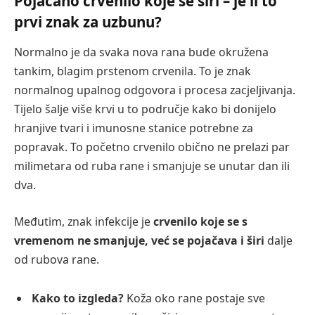
Pojačano crvenilo koje se širi – je li to
prvi znak za uzbunu?
Normalno je da svaka nova rana bude okružena
tankim, blagim prstenom crvenila. To je znak
normalnog upalnog odgovora i procesa zacjeljivanja.
Tijelo šalje više krvi u to područje kako bi donijelo
hranjive tvari i imunosne stanice potrebne za
popravak. To početno crvenilo obično ne prelazi par
milimetara od ruba rane i smanjuje se unutar dan ili
dva.
Međutim, znak infekcije je
crvenilo koje se s
vremenom ne smanjuje, već se pojačava i širi
dalje
od rubova rane.
Kako to izgleda?
Koža oko rane postaje sve