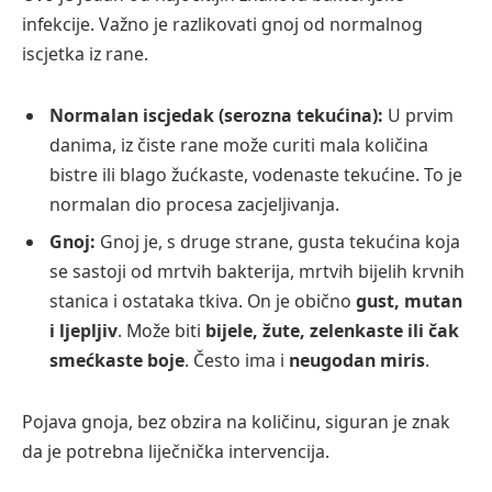
infekcije. Važno je razlikovati gnoj od normalnog
iscjetka iz rane.
Normalan iscjedak (serozna tekućina):
U prvim
danima, iz čiste rane može curiti mala količina
bistre ili blago žućkaste, vodenaste tekućine. To je
normalan dio procesa zacjeljivanja.
Gnoj:
Gnoj je, s druge strane, gusta tekućina koja
se sastoji od mrtvih bakterija, mrtvih bijelih krvnih
stanica i ostataka tkiva. On je obično
gust, mutan
i ljepljiv
. Može biti
bijele, žute, zelenkaste ili čak
smećkaste boje
. Često ima i
neugodan miris
.
Pojava gnoja, bez obzira na količinu, siguran je znak
da je potrebna liječnička intervencija.