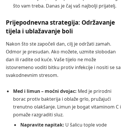
što vam treba. Danas je čaj vaš najbolji prijatelj.
Prijepodnevna strategija: Održavanje
tijela i ublažavanje boli
Nakon što ste započeli dan, cilj je održati zamah.
Odmor je presudan. Ako možete, uzmite slobodan
dan ili radite od kuće. Vaše tijelo ne može
istovremeno voditi bitku protiv infekcije i nositi se sa
svakodnevnim stresom.
Med i limun – moćni dvojac:
Med je prirodni
borac protiv bakterija i oblaže grlo, pružajući
trenutno olakšanje. Limun je bogat vitaminom C i
pomaže razgraditi sluz.
Napravite napitak:
U šalicu tople vode