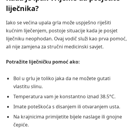
liječnika?
Iako se većina upala grla može uspješno riješiti
kućnim liječenjem, postoje situacije kada je posjet
liječniku neophodan. Ovaj vodič služi kao prva pomoć,
ali nije zamjena za stručni medicinski savjet.
Potražite liječničku pomoć ako:
Bol u grlu je toliko jaka da ne možete gutati
vlastitu slinu.
Temperatura vam je konstantno iznad 38.5°C.
Imate poteškoća s disanjem ili otvaranjem usta.
Na krajnicima primijetite bijele naslage ili gnojne
čepiće.