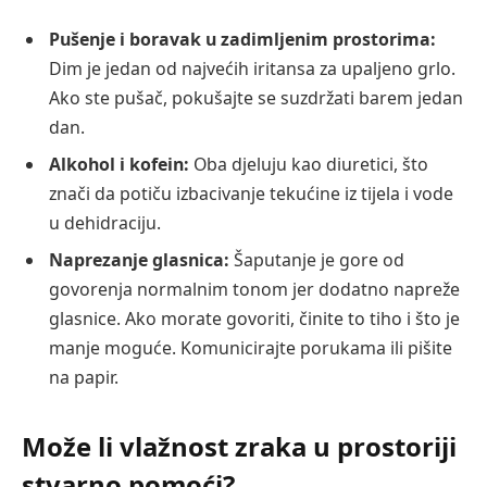
Pušenje i boravak u zadimljenim prostorima:
Dim je jedan od najvećih iritansa za upaljeno grlo.
Ako ste pušač, pokušajte se suzdržati barem jedan
dan.
Alkohol i kofein:
Oba djeluju kao diuretici, što
znači da potiču izbacivanje tekućine iz tijela i vode
u dehidraciju.
Naprezanje glasnica:
Šaputanje je gore od
govorenja normalnim tonom jer dodatno napreže
glasnice. Ako morate govoriti, činite to tiho i što je
manje moguće. Komunicirajte porukama ili pišite
na papir.
Može li vlažnost zraka u prostoriji
stvarno pomoći?