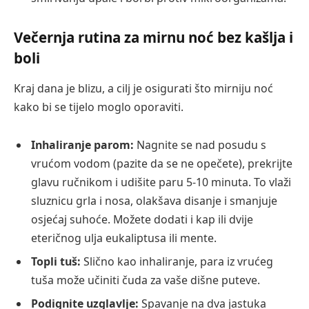
Večernja rutina za mirnu noć bez kašlja i
boli
Kraj dana je blizu, a cilj je osigurati što mirniju noć
kako bi se tijelo moglo oporaviti.
Inhaliranje parom:
Nagnite se nad posudu s
vrućom vodom (pazite da se ne opečete), prekrijte
glavu ručnikom i udišite paru 5-10 minuta. To vlaži
sluznicu grla i nosa, olakšava disanje i smanjuje
osjećaj suhoće. Možete dodati i kap ili dvije
eteričnog ulja eukaliptusa ili mente.
Topli tuš:
Slično kao inhaliranje, para iz vrućeg
tuša može učiniti čuda za vaše dišne puteve.
Podignite uzglavlje:
Spavanje na dva jastuka