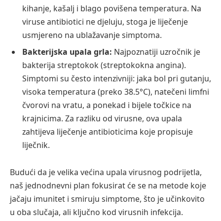
kihanje, kašalj i blago povišena temperatura. Na
viruse antibiotici ne djeluju, stoga je liječenje
usmjereno na ublažavanje simptoma.
Bakterijska upala grla:
Najpoznatiji uzročnik je
bakterija streptokok (streptokokna angina).
Simptomi su često intenzivniji: jaka bol pri gutanju,
visoka temperatura (preko 38.5°C), natečeni limfni
čvorovi na vratu, a ponekad i bijele točkice na
krajnicima. Za razliku od virusne, ova upala
zahtijeva liječenje antibioticima koje propisuje
liječnik.
Budući da je velika većina upala virusnog podrijetla,
naš jednodnevni plan fokusirat će se na metode koje
jačaju imunitet i smiruju simptome, što je učinkovito
u oba slučaja, ali ključno kod virusnih infekcija.