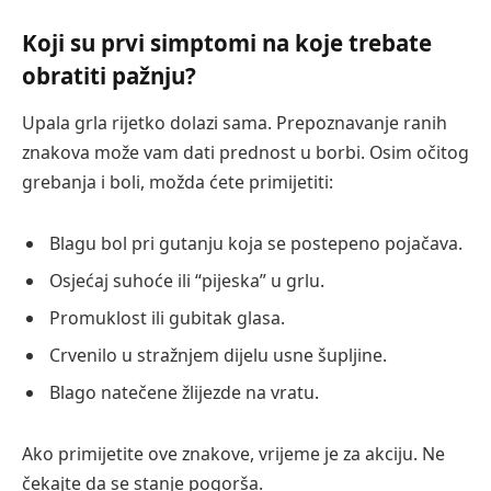
Koji su prvi simptomi na koje trebate
obratiti pažnju?
Upala grla rijetko dolazi sama. Prepoznavanje ranih
znakova može vam dati prednost u borbi. Osim očitog
grebanja i boli, možda ćete primijetiti:
Blagu bol pri gutanju koja se postepeno pojačava.
Osjećaj suhoće ili “pijeska” u grlu.
Promuklost ili gubitak glasa.
Crvenilo u stražnjem dijelu usne šupljine.
Blago natečene žlijezde na vratu.
Ako primijetite ove znakove, vrijeme je za akciju. Ne
čekajte da se stanje pogorša.