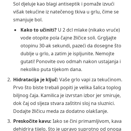
Sol djeluje kao blagi antiseptik i pomaže izvući
višak tekućine iz natečenog tkiva u grlu, čime se
smanjuje bol.
Kako to učiniti?
U 2 dcl mlake (nikako vruće)
vode otopite pola čajne žličice soli. Grgljajte
otopinu 30-ak sekundi, pazeći da dosegne što
dublje u grlo, a zatim je ispljunite. Nemojte
gutati! Ponovite ovo odmah nakon ustajanja i
nekoliko puta tijekom dana.
Hidratacija je ključ:
Vaše grlo vapi za tekućinom.
Prvo što biste trebali popiti je velika šalica toplog
biljnog čaja. Kamilica je izvrstan izbor jer smiruje,
dok čaj od sljeza stvara zaštitni sloj na sluznici.
Dodajte žličicu meda za dodatno olakšanje.
Preskočite kavu:
Iako se čini primamljivom, kava
dehidrira tijelo, što je upravo suprotno od onoga