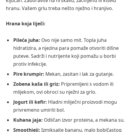
ključan. Zaboravite na hrskavu, začinjenu ili kiselu
hranu. Vašem grlu treba nešto nježno i hranjivo.
Hrana koja liječi:
Pileća juha:
Ovo nije samo mit. Topla juha
hidratizira, a njezina para pomaže otvoriti dišne
puteve. Sadrži i nutrijente koji pomažu u borbi
protiv infekcije.
Pire krumpir:
Mekan, zasitan i lak za gutanje.
Zobena kaša ili griz:
Pripremljeni s vodom ili
mlijekom, ovi obroci su nježni za grlo.
Jogurt ili kefir:
Hladni mliječni proizvodi mogu
privremeno umiriti bol.
Kuhana jaja:
Odličan izvor proteina, a mekana su.
Smoothieji:
Izmiksajte bananu, malo bobičastog