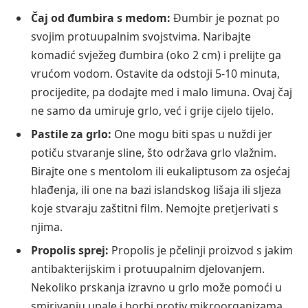
Čaj od đumbira s medom:
Đumbir je poznat po
svojim protuupalnim svojstvima. Naribajte
komadić svježeg đumbira (oko 2 cm) i prelijte ga
vrućom vodom. Ostavite da odstoji 5-10 minuta,
procijedite, pa dodajte med i malo limuna. Ovaj čaj
ne samo da umiruje grlo, već i grije cijelo tijelo.
Pastile za grlo:
One mogu biti spas u nuždi jer
potiču stvaranje sline, što održava grlo vlažnim.
Birajte one s mentolom ili eukaliptusom za osjećaj
hlađenja, ili one na bazi islandskog lišaja ili sljeza
koje stvaraju zaštitni film. Nemojte pretjerivati s
njima.
Propolis sprej:
Propolis je pčelinji proizvod s jakim
antibakterijskim i protuupalnim djelovanjem.
Nekoliko prskanja izravno u grlo može pomoći u
smirivanju upale i borbi protiv mikroorganizama.