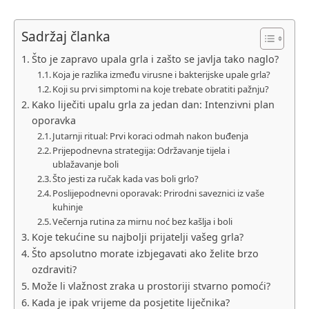
Sadržaj članka
Što je zapravo upala grla i zašto se javlja tako naglo?
Koja je razlika između virusne i bakterijske upale grla?
Koji su prvi simptomi na koje trebate obratiti pažnju?
Kako liječiti upalu grla za jedan dan: Intenzivni plan
oporavka
Jutarnji ritual: Prvi koraci odmah nakon buđenja
Prijepodnevna strategija: Održavanje tijela i
ublažavanje boli
Što jesti za ručak kada vas boli grlo?
Poslijepodnevni oporavak: Prirodni saveznici iz vaše
kuhinje
Večernja rutina za mirnu noć bez kašlja i boli
Koje tekućine su najbolji prijatelji vašeg grla?
Što apsolutno morate izbjegavati ako želite brzo
ozdraviti?
Može li vlažnost zraka u prostoriji stvarno pomoći?
Kada je ipak vrijeme da posjetite liječnika?