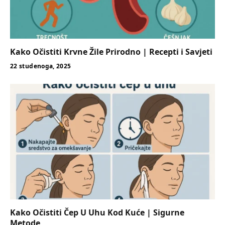
Kako Očistiti Krvne Žile Prirodno | Recepti i Savjeti
22 studenoga, 2025
Kako Očistiti Čep U Uhu Kod Kuće | Sigurne
Metode