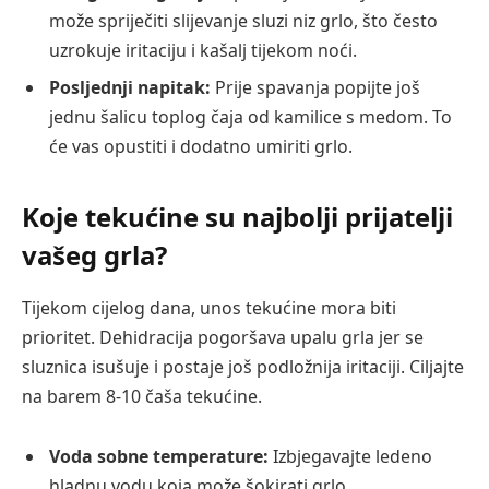
može spriječiti slijevanje sluzi niz grlo, što često
uzrokuje iritaciju i kašalj tijekom noći.
Posljednji napitak:
Prije spavanja popijte još
jednu šalicu toplog čaja od kamilice s medom. To
će vas opustiti i dodatno umiriti grlo.
Koje tekućine su najbolji prijatelji
vašeg grla?
Tijekom cijelog dana, unos tekućine mora biti
prioritet. Dehidracija pogoršava upalu grla jer se
sluznica isušuje i postaje još podložnija iritaciji. Ciljajte
na barem 8-10 čaša tekućine.
Voda sobne temperature:
Izbjegavajte ledeno
hladnu vodu koja može šokirati grlo.