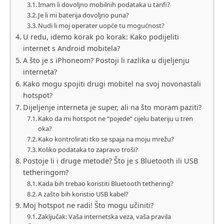
Imam li dovoljno mobilnih podataka u tarifi?
Je li mi baterija dovoljno puna?
Nudi li moj operater uopće tu mogućnost?
U redu, idemo korak po korak: Kako podijeliti
internet s Android mobitela?
A što je s iPhoneom? Postoji li razlika u dijeljenju
interneta?
Kako mogu spojiti drugi mobitel na svoj novonastali
hotspot?
Dijeljenje interneta je super, ali na što moram paziti?
Kako da mi hotspot ne “pojede” cijelu bateriju u tren
oka?
Kako kontrolirati tko se spaja na moju mrežu?
Koliko podataka to zapravo troši?
Postoje li i druge metode? Što je s Bluetooth ili USB
tetheringom?
Kada bih trebao koristiti Bluetooth tethering?
A zašto bih koristio USB kabel?
Moj hotspot ne radi! Što mogu učiniti?
Zaključak: Vaša internetska veza, vaša pravila