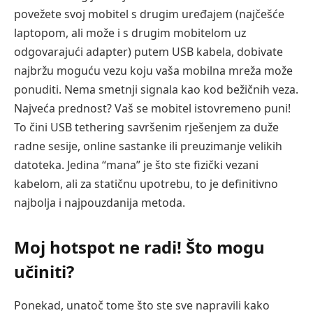
povežete svoj mobitel s drugim uređajem (najčešće
laptopom, ali može i s drugim mobitelom uz
odgovarajući adapter) putem USB kabela, dobivate
najbržu moguću vezu koju vaša mobilna mreža može
ponuditi. Nema smetnji signala kao kod bežičnih veza.
Najveća prednost? Vaš se mobitel istovremeno puni!
To čini USB tethering savršenim rješenjem za duže
radne sesije, online sastanke ili preuzimanje velikih
datoteka. Jedina “mana” je što ste fizički vezani
kabelom, ali za statičnu upotrebu, to je definitivno
najbolja i najpouzdanija metoda.
Moj hotspot ne radi! Što mogu
učiniti?
Ponekad, unatoč tome što ste sve napravili kako