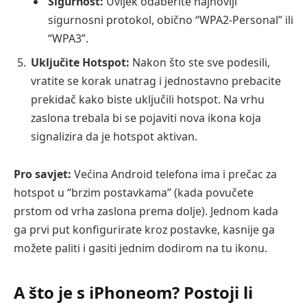
Sigurnost:
Uvijek odaberite najnoviji
sigurnosni protokol, obično “WPA2-Personal” ili
“WPA3”.
Uključite Hotspot:
Nakon što ste sve podesili,
vratite se korak unatrag i jednostavno prebacite
prekidač kako biste uključili hotspot. Na vrhu
zaslona trebala bi se pojaviti nova ikona koja
signalizira da je hotspot aktivan.
Pro savjet:
Većina Android telefona ima i prečac za
hotspot u “brzim postavkama” (kada povučete
prstom od vrha zaslona prema dolje). Jednom kada
ga prvi put konfigurirate kroz postavke, kasnije ga
možete paliti i gasiti jednim dodirom na tu ikonu.
A što je s iPhoneom? Postoji li