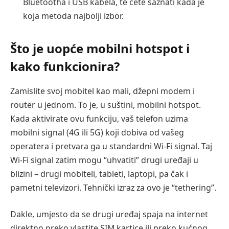
Bluetootha i USB kabela, te ćete saznati kada je
koja metoda najbolji izbor.
Što je uopće mobilni hotspot i
kako funkcionira?
Zamislite svoj mobitel kao mali, džepni modem i
router u jednom. To je, u suštini, mobilni hotspot.
Kada aktivirate ovu funkciju, vaš telefon uzima
mobilni signal (4G ili 5G) koji dobiva od vašeg
operatera i pretvara ga u standardni Wi-Fi signal. Taj
Wi-Fi signal zatim mogu “uhvatiti” drugi uređaji u
blizini – drugi mobiteli, tableti, laptopi, pa čak i
pametni televizori. Tehnički izraz za ovo je “tethering”.
Dakle, umjesto da se drugi uređaj spaja na internet
direktno preko vlastite SIM kartice ili preko kućnog