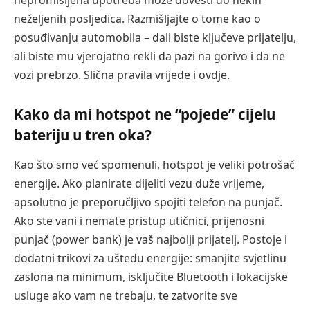
nepromišljena upotreba može dovesti do nekih
neželjenih posljedica. Razmišljajte o tome kao o
posuđivanju automobila – dali biste ključeve prijatelju,
ali biste mu vjerojatno rekli da pazi na gorivo i da ne
vozi prebrzo. Slična pravila vrijede i ovdje.
Kako da mi hotspot ne “pojede” cijelu
bateriju u tren oka?
Kao što smo već spomenuli, hotspot je veliki potrošač
energije. Ako planirate dijeliti vezu duže vrijeme,
apsolutno je preporučljivo spojiti telefon na punjač.
Ako ste vani i nemate pristup utičnici, prijenosni
punjač (power bank) je vaš najbolji prijatelj. Postoje i
dodatni trikovi za uštedu energije: smanjite svjetlinu
zaslona na minimum, isključite Bluetooth i lokacijske
usluge ako vam ne trebaju, te zatvorite sve