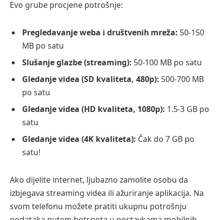
Evo grube procjene potrošnje:
Pregledavanje weba i društvenih mreža:
50-150
MB po satu
Slušanje glazbe (streaming):
50-100 MB po satu
Gledanje videa (SD kvaliteta, 480p):
500-700 MB
po satu
Gledanje videa (HD kvaliteta, 1080p):
1.5-3 GB po
satu
Gledanje videa (4K kvaliteta):
Čak do 7 GB po
satu!
Ako dijelite internet, ljubazno zamolite osobu da
izbjegava streaming videa ili ažuriranje aplikacija. Na
svom telefonu možete pratiti ukupnu potrošnju
podataka putem hotspota u postavkama mobilnih