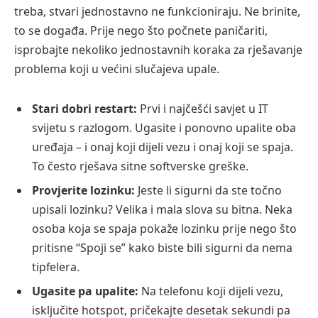
treba, stvari jednostavno ne funkcioniraju. Ne brinite,
to se događa. Prije nego što počnete paničariti,
isprobajte nekoliko jednostavnih koraka za rješavanje
problema koji u većini slučajeva upale.
Stari dobri restart:
Prvi i najčešći savjet u IT
svijetu s razlogom. Ugasite i ponovno upalite oba
uređaja – i onaj koji dijeli vezu i onaj koji se spaja.
To često rješava sitne softverske greške.
Provjerite lozinku:
Jeste li sigurni da ste točno
upisali lozinku? Velika i mala slova su bitna. Neka
osoba koja se spaja pokaže lozinku prije nego što
pritisne “Spoji se” kako biste bili sigurni da nema
tipfelera.
Ugasite pa upalite:
Na telefonu koji dijeli vezu,
isključite hotspot, pričekajte desetak sekundi pa