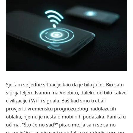
Sjećam se jedne situacije kao da je bila jučer. Bio sam
s prijateljem Ivanom na Velebitu, daleko od bilo kakve
civilizacije i Wi-Fi signala. Baš kad smo trebali
provjeriti vremensku prognozu zbog nadolazećih
oblaka, njemu je nestalo mobilnih podataka. Panika u
očima. “Što ćemo sad?” pitao me. Ja sam se samo
nasmiješio, izvadio svoj mobitel i u par dodira prstom