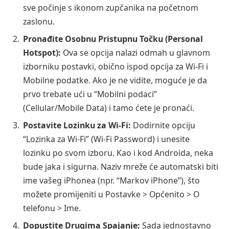
sve počinje s ikonom zupčanika na početnom
zaslonu.
Pronađite Osobnu Pristupnu Točku (Personal
Hotspot):
Ova se opcija nalazi odmah u glavnom
izborniku postavki, obično ispod opcija za Wi-Fi i
Mobilne podatke. Ako je ne vidite, moguće je da
prvo trebate ući u “Mobilni podaci”
(Cellular/Mobile Data) i tamo ćete je pronaći.
Postavite Lozinku za Wi-Fi:
Dodirnite opciju
“Lozinka za Wi-Fi” (Wi-Fi Password) i unesite
lozinku po svom izboru. Kao i kod Androida, neka
bude jaka i sigurna. Naziv mreže će automatski biti
ime vašeg iPhonea (npr. “Markov iPhone”), što
možete promijeniti u Postavke > Općenito > O
telefonu > Ime.
Dopustite Drugima Spajanje:
Sada jednostavno