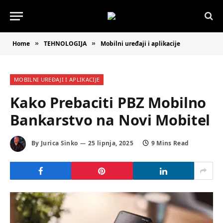
Home
TEHNOLOGIJA
Mobilni uređaji i aplikacije
»
»
MOBILNI UREĐAJI I APLIKACIJE
Kako Prebaciti PBZ Mobilno
Bankarstvo na Novi Mobitel
By
Jurica Sinko
25 lipnja, 2025
9 Mins Read