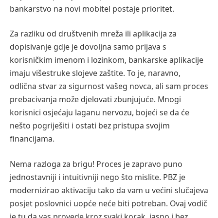
bankarstvo na novi mobitel postaje prioritet.
Za razliku od društvenih mreža ili aplikacija za
dopisivanje gdje je dovoljna samo prijava s
korisničkim imenom i lozinkom, bankarske aplikacije
imaju višestruke slojeve zaštite. To je, naravno,
odlična stvar za sigurnost vašeg novca, ali sam proces
prebacivanja može djelovati zbunjujuće. Mnogi
korisnici osjećaju laganu nervozu, bojeći se da će
nešto pogriješiti i ostati bez pristupa svojim
financijama.
Nema razloga za brigu! Proces je zapravo puno
jednostavniji i intuitivniji nego što mislite. PBZ je
modernizirao aktivaciju tako da vam u većini slučajeva
posjet poslovnici uopće neće biti potreban. Ovaj vodič
je tu da vas provede kroz svaki korak, jasno i bez