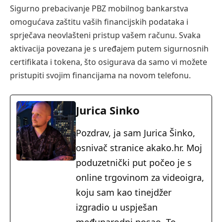
Sigurno prebacivanje PBZ mobilnog bankarstva
omogućava zaštitu vaših financijskih podataka i
sprječava neovlašteni pristup vašem računu. Svaka
aktivacija povezana je s uređajem putem sigurnosnih
certifikata i tokena, što osigurava da samo vi možete
pristupiti svojim financijama na novom telefonu.
Jurica Sinko
Pozdrav, ja sam Jurica Šinko,
osnivač stranice akako.hr. Moj
poduzetnički put počeo je s
online trgovinom za videoigra,
koju sam kao tinejdžer
izgradio u uspješan
međunarodni posao. To