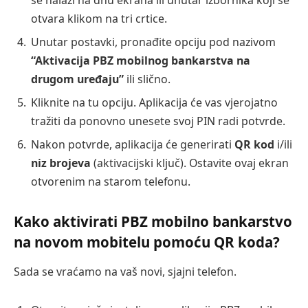
se nalazi na dnu ekrana ili unutar izbornika koji se
otvara klikom na tri crtice.
Unutar postavki, pronađite opciju pod nazivom
“Aktivacija PBZ mobilnog bankarstva na
drugom uređaju”
ili slično.
Kliknite na tu opciju. Aplikacija će vas vjerojatno
tražiti da ponovno unesete svoj PIN radi potvrde.
Nakon potvrde, aplikacija će generirati
QR kod
i/ili
niz brojeva
(aktivacijski ključ). Ostavite ovaj ekran
otvorenim na starom telefonu.
Kako aktivirati PBZ mobilno bankarstvo
na novom mobitelu pomoću QR koda?
Sada se vraćamo na vaš novi, sjajni telefon.