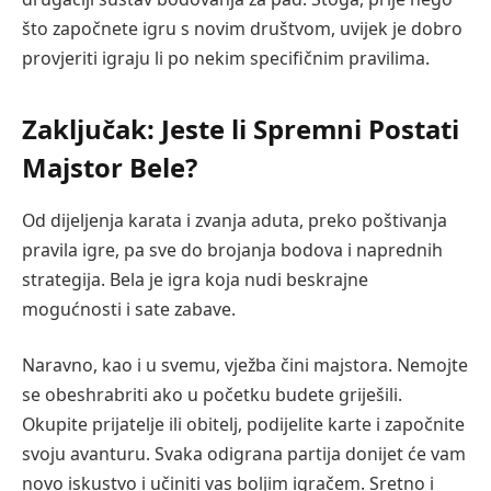
što započnete igru s novim društvom, uvijek je dobro
provjeriti igraju li po nekim specifičnim pravilima.
Zaključak: Jeste li Spremni Postati
Majstor Bele?
Od dijeljenja karata i zvanja aduta, preko poštivanja
pravila igre, pa sve do brojanja bodova i naprednih
strategija. Bela je igra koja nudi beskrajne
mogućnosti i sate zabave.
Naravno, kao i u svemu, vježba čini majstora. Nemojte
se obeshrabriti ako u početku budete griješili.
Okupite prijatelje ili obitelj, podijelite karte i započnite
svoju avanturu. Svaka odigrana partija donijet će vam
novo iskustvo i učiniti vas boljim igračem. Sretno i