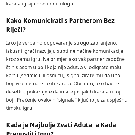
karata igraju presudnu ulogu.
Kako Komunicirati s Partnerom Bez
Riječi?
Iako je verbalno dogovaranje strogo zabranjeno,
iskusni igrači razvijaju suptilne načine komunikacije
kroz samu igru. Na primjer, ako vaš partner započne
štih s asom u boji koja nije adut, a vi odigrate malu
kartu (sedmicu ili osmicu), signalizirate mu da u toj
boji više nemate jakih karata. Obrnuto, ako bacite
desetku, pokazujete da imate još jakih karata u toj
boji. Praćenje ovakvih “signala” ključno je za uspješnu
timsku igru.
Kada je Najbolje Zvati Aduta, a Kada
Prepustiti Igru?