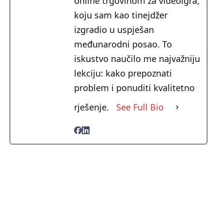
online trgovinom za videoigra,
koju sam kao tinejdžer
izgradio u uspješan
međunarodni posao. To
iskustvo naučilo me najvažniju
lekciju: kako prepoznati
problem i ponuditi kvalitetno
rješenje.
See Full Bio