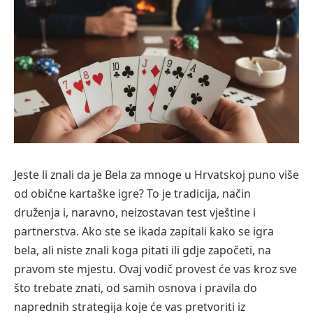
Jeste li znali da je Bela za mnoge u Hrvatskoj puno više
od obične kartaške igre? To je tradicija, način
druženja i, naravno, neizostavan test vještine i
partnerstva. Ako ste se ikada zapitali kako se igra
bela, ali niste znali koga pitati ili gdje započeti, na
pravom ste mjestu. Ovaj vodič provest će vas kroz sve
što trebate znati, od samih osnova i pravila do
naprednih strategija koje će vas pretvoriti iz