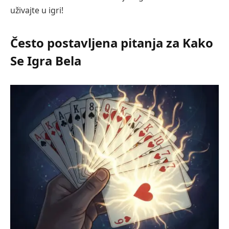
uživajte u igri!
Često postavljena pitanja za Kako
Se Igra Bela