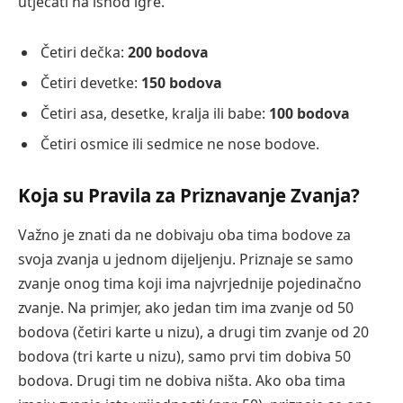
utjecati na ishod igre.
Četiri dečka:
200 bodova
Četiri devetke:
150 bodova
Četiri asa, desetke, kralja ili babe:
100 bodova
Četiri osmice ili sedmice ne nose bodove.
Koja su Pravila za Priznavanje Zvanja?
Važno je znati da ne dobivaju oba tima bodove za
svoja zvanja u jednom dijeljenju. Priznaje se samo
zvanje onog tima koji ima najvrjednije pojedinačno
zvanje. Na primjer, ako jedan tim ima zvanje od 50
bodova (četiri karte u nizu), a drugi tim zvanje od 20
bodova (tri karte u nizu), samo prvi tim dobiva 50
bodova. Drugi tim ne dobiva ništa. Ako oba tima