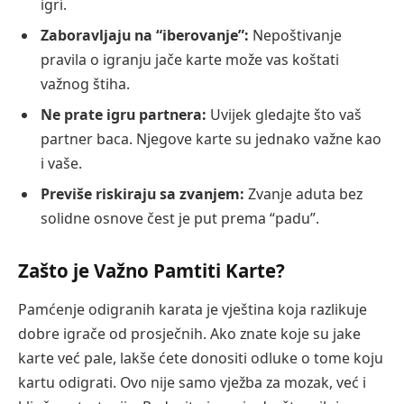
igri.
Zaboravljaju na “iberovanje”:
Nepoštivanje
pravila o igranju jače karte može vas koštati
važnog štiha.
Ne prate igru partnera:
Uvijek gledajte što vaš
partner baca. Njegove karte su jednako važne kao
i vaše.
Previše riskiraju sa zvanjem:
Zvanje aduta bez
solidne osnove čest je put prema “padu”.
Zašto je Važno Pamtiti Karte?
Pamćenje odigranih karata je vještina koja razlikuje
dobre igrače od prosječnih. Ako znate koje su jake
karte već pale, lakše ćete donositi odluke o tome koju
kartu odigrati. Ovo nije samo vježba za mozak, već i