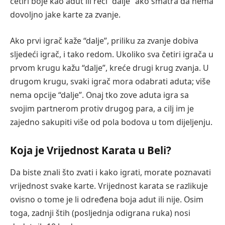
četiri boje kao adut ili reći “dalje” ako smatra da nema
dovoljno jake karte za zvanje.
Ako prvi igrač kaže “dalje”, priliku za zvanje dobiva
sljedeći igrač, i tako redom. Ukoliko sva četiri igrača u
prvom krugu kažu “dalje”, kreće drugi krug zvanja. U
drugom krugu, svaki igrač mora odabrati aduta; više
nema opcije “dalje”. Onaj tko zove aduta igra sa
svojim partnerom protiv drugog para, a cilj im je
zajedno sakupiti više od pola bodova u tom dijeljenju.
Koja je Vrijednost Karata u Beli?
Da biste znali što zvati i kako igrati, morate poznavati
vrijednost svake karte. Vrijednost karata se razlikuje
ovisno o tome je li određena boja adut ili nije. Osim
toga, zadnji štih (posljednja odigrana ruka) nosi