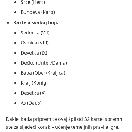
Srce (Herc)
Bundeva (Karo)
Karte u svakoj boji:
Sedmica (VII)
Osmica (VIII)
Devetka (IX)
Dečko (Unter/Dama)
Baba (Ober/Kraljica)
Kralj (König)
Desetka (X)
As (Daus)
Dakle, kada pripremite ovaj špil od 32 karte, spremni
ste za sljedeći korak – učenje temeljnih pravila igre.