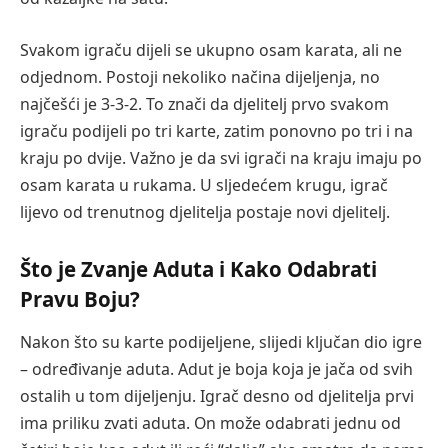
Svakom igraču dijeli se ukupno osam karata, ali ne
odjednom. Postoji nekoliko načina dijeljenja, no
najčešći je 3-3-2. To znači da djelitelj prvo svakom
igraču podijeli po tri karte, zatim ponovno po tri i na
kraju po dvije. Važno je da svi igrači na kraju imaju po
osam karata u rukama. U sljedećem krugu, igrač
lijevo od trenutnog djelitelja postaje novi djelitelj.
Što je Zvanje Aduta i Kako Odabrati
Pravu Boju?
Nakon što su karte podijeljene, slijedi ključan dio igre
– određivanje aduta. Adut je boja koja je jača od svih
ostalih u tom dijeljenju. Igrač desno od djelitelja prvi
ima priliku zvati aduta. On može odabrati jednu od