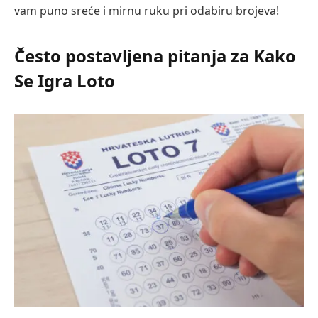
vam puno sreće i mirnu ruku pri odabiru brojeva!
Često postavljena pitanja za Kako
Se Igra Loto