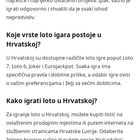
najčešće i najrijetko izvlačenih brojeva. Ipak, važno je
igrati odgovorno i shvatiti da je svaki ishod
nepredvidiv.
Koje vrste loto igara postoje u
Hrvatskoj?
U Hrvatskoj su dostupne različite loto igre poput Loto
7, Loto 6, Joker i Eurojackpot. Svaka igra ima
specifična pravila i dobitne prilike, a odabir igre ovisi
o vašim preferencijama i želji za većim dobitcima.
Kako igrati loto u Hrvatskoj?
Za igranje loto u Hrvatskoj, možete kupiti listić na
ovlaštenim prodajnim mjestima ili putem interneta na
službenim stranicama Hrvatske Lutrije. Odaberite
željene brojeve ručno ili putem opcije ‘brzi odabir’,