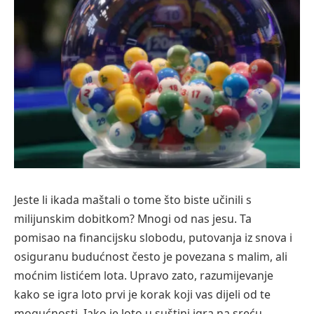
Jeste li ikada maštali o tome što biste učinili s
milijunskim dobitkom? Mnogi od nas jesu. Ta
pomisao na financijsku slobodu, putovanja iz snova i
osiguranu budućnost često je povezana s malim, ali
moćnim listićem lota. Upravo zato, razumijevanje
kako se igra loto prvi je korak koji vas dijeli od te
mogućnosti. Iako je loto u suštini igra na sreću,