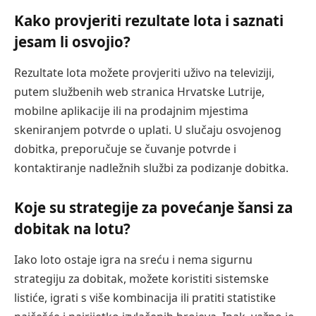
Kako provjeriti rezultate lota i saznati
jesam li osvojio?
Rezultate lota možete provjeriti uživo na televiziji,
putem službenih web stranica Hrvatske Lutrije,
mobilne aplikacije ili na prodajnim mjestima
skeniranjem potvrde o uplati. U slučaju osvojenog
dobitka, preporučuje se čuvanje potvrde i
kontaktiranje nadležnih službi za podizanje dobitka.
Koje su strategije za povećanje šansi za
dobitak na lotu?
Iako loto ostaje igra na sreću i nema sigurnu
strategiju za dobitak, možete koristiti sistemske
listiće, igrati s više kombinacija ili pratiti statistike