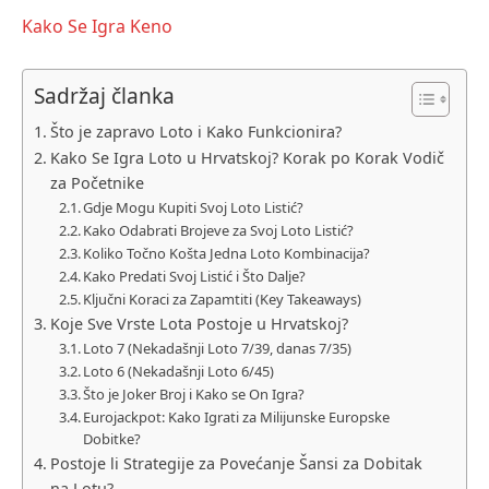
Kako Se Igra Keno
Sadržaj članka
Što je zapravo Loto i Kako Funkcionira?
Kako Se Igra Loto u Hrvatskoj? Korak po Korak Vodič
za Početnike
Gdje Mogu Kupiti Svoj Loto Listić?
Kako Odabrati Brojeve za Svoj Loto Listić?
Koliko Točno Košta Jedna Loto Kombinacija?
Kako Predati Svoj Listić i Što Dalje?
Ključni Koraci za Zapamtiti (Key Takeaways)
Koje Sve Vrste Lota Postoje u Hrvatskoj?
Loto 7 (Nekadašnji Loto 7/39, danas 7/35)
Loto 6 (Nekadašnji Loto 6/45)
Što je Joker Broj i Kako se On Igra?
Eurojackpot: Kako Igrati za Milijunske Europske
Dobitke?
Postoje li Strategije za Povećanje Šansi za Dobitak
na Lotu?