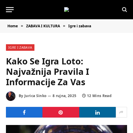
Home
ZABAVA I KULTURA
Igre i zabava
»
»
IGRE I ZABAVA
Kako Se Igra Loto:
Najvažnija Pravila I
Informacije Za Vas
By
Jurica Sinko
8 rujna, 2025
12 Mins Read