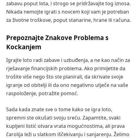
zabavu poput lota, i strogo se pridržavajte tog iznosa.
Nikada nemojte igrati s novcem koji vam je potreban
za životne troškove, poput stanarine, hrane ili računa.
Prepoznajte Znakove Problema s
Kockanjem
Igrajte loto radi zabave i uzbuđenja, a ne kao način za
rješavanje financijskih problema. Ako primijetite da
trošite više nego što ste planirali, da skrivate svoje
igranje od obitelji ili da ono negativno utječe na vaše
raspoloženje, potražite pomoć.
Sada kada znate sve o tome kako se igra loto,
spremni ste okušati svoju sreću. Zapamtite, svaki
kupljeni listić otvara vrata mogućnostima, ali prava
čarolija leži u slatkom iščekivanju i sanjarenju. Želimo