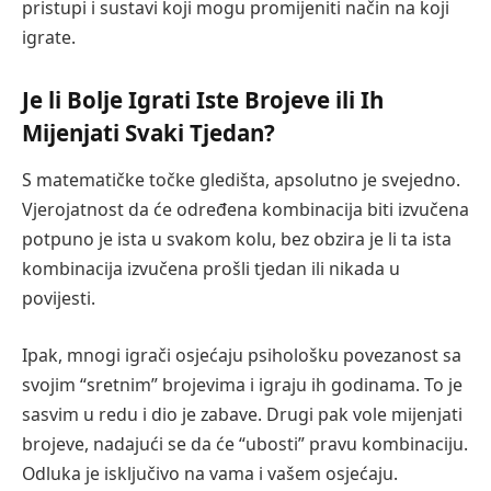
pristupi i sustavi koji mogu promijeniti način na koji
igrate.
Je li Bolje Igrati Iste Brojeve ili Ih
Mijenjati Svaki Tjedan?
S matematičke točke gledišta, apsolutno je svejedno.
Vjerojatnost da će određena kombinacija biti izvučena
potpuno je ista u svakom kolu, bez obzira je li ta ista
kombinacija izvučena prošli tjedan ili nikada u
povijesti.
Ipak, mnogi igrači osjećaju psihološku povezanost sa
svojim “sretnim” brojevima i igraju ih godinama. To je
sasvim u redu i dio je zabave. Drugi pak vole mijenjati
brojeve, nadajući se da će “ubosti” pravu kombinaciju.
Odluka je isključivo na vama i vašem osjećaju.