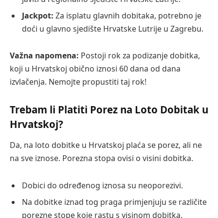
Jackpot:
Za isplatu glavnih dobitaka, potrebno je
doći u glavno sjedište Hrvatske Lutrije u Zagrebu.
Važna napomena:
Postoji rok za podizanje dobitka,
koji u Hrvatskoj obično iznosi 60 dana od dana
izvlačenja. Nemojte propustiti taj rok!
Trebam li Platiti Porez na Loto Dobitak u
Hrvatskoj?
Da, na loto dobitke u Hrvatskoj plaća se porez, ali ne
na sve iznose. Porezna stopa ovisi o visini dobitka.
Dobici do određenog iznosa su neoporezivi.
Na dobitke iznad tog praga primjenjuju se različite
porezne stope koje rastu s visinom dobitka.