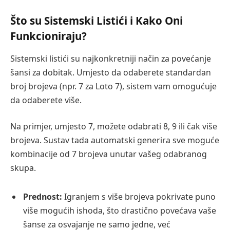
Što su Sistemski Listići i Kako Oni
Funkcioniraju?
Sistemski listići su najkonkretniji način za povećanje
šansi za dobitak. Umjesto da odaberete standardan
broj brojeva (npr. 7 za Loto 7), sistem vam omogućuje
da odaberete više.
Na primjer, umjesto 7, možete odabrati 8, 9 ili čak više
brojeva. Sustav tada automatski generira sve moguće
kombinacije od 7 brojeva unutar vašeg odabranog
skupa.
Prednost:
Igranjem s više brojeva pokrivate puno
više mogućih ishoda, što drastično povećava vaše
šanse za osvajanje ne samo jedne, već