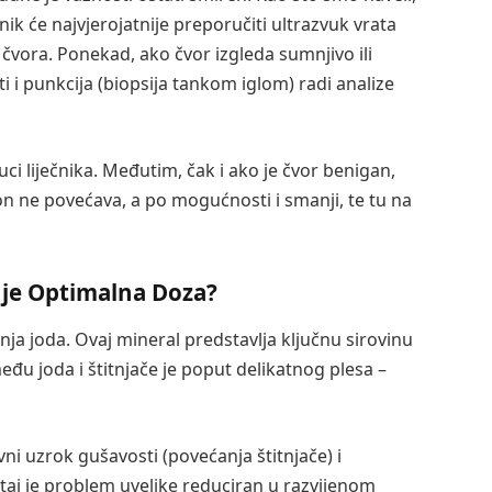
nik će najvjerojatnije preporučiti ultrazvuk vrata
ri čvora. Ponekad, ako čvor izgleda sumnjivo ili
 i punkcija (biopsija tankom iglom) radi analize
ci liječnika. Međutim, čak i ako je čvor benigan,
on ne povećava, a po mogućnosti i smanji, te tu na
 je Optimalna Doza?
nja joda. Ovaj mineral predstavlja ključnu sirovinu
đu joda i štitnjače je poput delikatnog plesa –
ni uzrok gušavosti (povećanja štitnjače) i
taj je problem uvelike reduciran u razvijenom