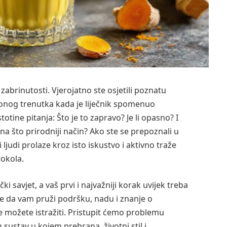
 zabrinutosti. Vjerojatno ste osjetili poznatu
 onog trenutka kada je liječnik spomenuo
otine pitanja: Što je to zapravo? Je li opasno? I
 na što prirodniji način? Ako ste se prepoznali u
ljudi prolaze kroz isto iskustvo i aktivno traže
okola.
ki savjet, a vaš prvi i najvažniji korak uvijek treba
je da vam pruži podršku, nadu i znanje o
ožete istražiti. Pristupit ćemo problemu
 sustav u kojem prehrana, životni stil i