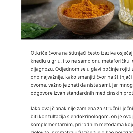
Otkriće čvora na štitnjači često izaziva osjećaj
knedlu u grlu, i to ne samo onu metaforičku,
dijagnozu. Odjednom se u glavi počinje rojiti st
ono najvažnije, kako smanjiti čvor na štitnjači
ovome, važno je znati da niste sami, jer mnogi 
odgovore izvan standardnih medicinskih prot
Iako ovaj članak nije zamjena za stručni liječnič
biti konzultacija s endokrinologom, on je ovd
komplementarnim, prirodnim metodama koje m
cjelovito, promatrajući vaše tijelo kao povezan