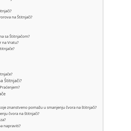
itnjači?
orova na Štitnjači?
a sa Štitnjačom?
r na Vratu?
Štitnjače?
itnjače?
 Štitnjači?
 Praćenjem?
ače
 koje znanstveno pomažu u smanjenju čvora na štitnjači?
nju čvora na štitnjači?
oza?
a napraviti?