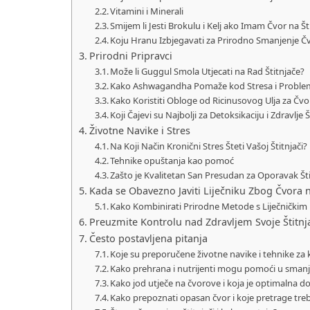
Vitamini i Minerali
Smijem li Jesti Brokulu i Kelj ako Imam Čvor na Št
Koju Hranu Izbjegavati za Prirodno Smanjenje Čv
Prirodni Pripravci
Može li Guggul Smola Utjecati na Rad Štitnjače?
Kako Ashwagandha Pomaže kod Stresa i Problem
Kako Koristiti Obloge od Ricinusovog Ulja za Čvo
Koji Čajevi su Najbolji za Detoksikaciju i Zdravlje 
Životne Navike i Stres
Na Koji Način Kronični Stres Šteti Vašoj Štitnjači?
Tehnike opuštanja kao pomoć
Zašto je Kvalitetan San Presudan za Oporavak Št
Kada se Obavezno Javiti Liječniku Zbog Čvora na
Kako Kombinirati Prirodne Metode s Liječničkim
Preuzmite Kontrolu nad Zdravljem Svoje Štitnj
Često postavljena pitanja
Koje su preporučene životne navike i tehnike za
Kako prehrana i nutrijenti mogu pomoći u smanje
Kako jod utječe na čvorove i koja je optimalna d
Kako prepoznati opasan čvor i koje pretrage treb