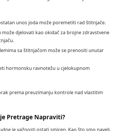
statan unos joda može poremetiti rad štitnjače.
u može djelovati kao okidač za brojne zdravstvene
tnjaču.
lemima sa štitnjačom može se prenositi unutar
meti hormonsku ravnotežu u cjelokupnom
orak prema preuzimanju kontrole nad vlastitim
je Pretrage Napraviti?
udne je važnosti ostati smiren. Kao što smo naveli,