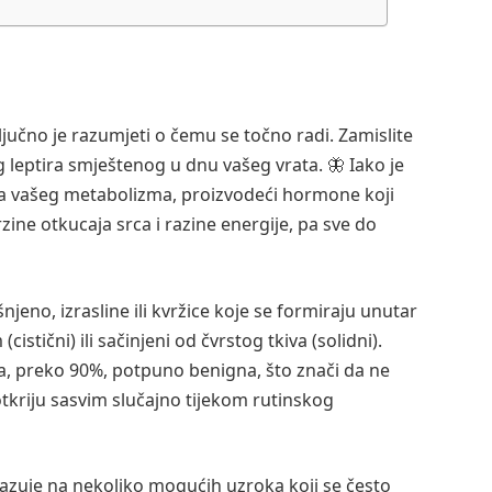
jučno je razumjeti o čemu se točno radi. Zamislite
 leptira smještenog u dnu vašeg vrata. 🦋 Iako je
ca vašeg metabolizma, proizvodeći hormone koji
zine otkucaja srca i razine energije, pa sve do
njeno, izrasline ili kvržice koje se formiraju unutar
cistični) ili sačinjeni od čvrstog tkiva (solidni).
a, preko 90%, potpuno benigna, što znači da ne
otkriju sasvim slučajno tijekom rutinskog
kazuje na nekoliko mogućih uzroka koji se često