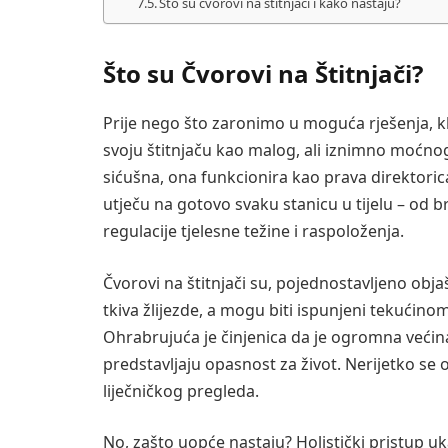
Što su čvorovi na štitnjači i kako nastaju?
Što su Čvorovi na Štitnjači?
Prije nego što zaronimo u moguća rješenja, kl
svoju štitnjaču kao malog, ali iznimno moćnog
sićušna, ona funkcionira kao prava direktori
utječu na gotovo svaku stanicu u tijelu – od br
regulacije tjelesne težine i raspoloženja.
Čvorovi na štitnjači su, pojednostavljeno objaš
tkiva žlijezde, a mogu biti ispunjeni tekućinom (
Ohrabrujuća je činjenica da je ogromna većin
predstavljaju opasnost za život. Nerijetko se 
liječničkog pregleda.
No, zašto uopće nastaju? Holistički pristup u