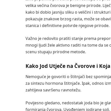
velika većina čvorova je benigne prirode. Liječ
kako bi dobio jasniju sliku o veličini i struktu
pokazuje znakove brzog rasta, može se obaviti
stanica i definitivne potvrde njegove prirode.
Važno je redovito pratiti stanje prema preporu
mnogi ljudi žele aktivno raditi na tome da se 
scenu stupaju prirodne metode.
Kako Jod Utječe na Čvorove i Koja
Nemoguće je govoriti o štitnjači bez spominja
za sintezu hormona štitnjače. Ipak, odnos izme
zahtijeva savršenu ravnotežu.
Povijesno gledano, nedostatak joda bio je glav
formiranja čvorova. Uvođenjem jodirane soli, 