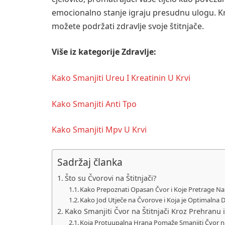
emocionalno stanje igraju presudnu ulogu. K
možete podržati zdravlje svoje štitnjače.
Više iz kategorije Zdravlje:
Kako Smanjiti Ureu I Kreatinin U Krvi
Kako Smanjiti Anti Tpo
Kako Smanjiti Mpv U Krvi
Sadržaj članka
Što su Čvorovi na Štitnjači?
Kako Prepoznati Opasan Čvor i Koje Pretrage Na
Kako Jod Utječe na Čvorove i Koja je Optimalna 
Kako Smanjiti Čvor na Štitnjači Kroz Prehranu i
Koja Protuupalna Hrana Pomaže Smanjiti Čvor na