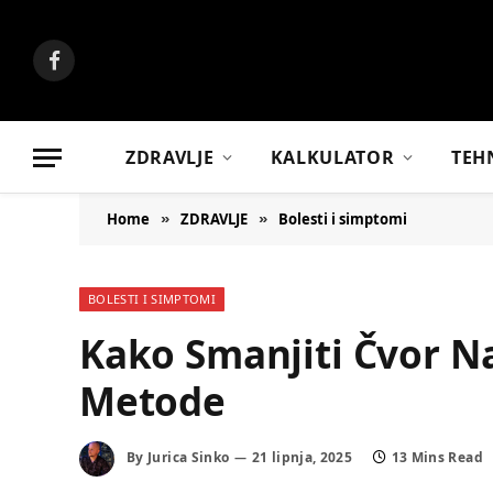
Facebook
ZDRAVLJE
KALKULATOR
TEH
Home
ZDRAVLJE
Bolesti i simptomi
»
»
BOLESTI I SIMPTOMI
Kako Smanjiti Čvor Na
Metode
By
Jurica Sinko
21 lipnja, 2025
13 Mins Read