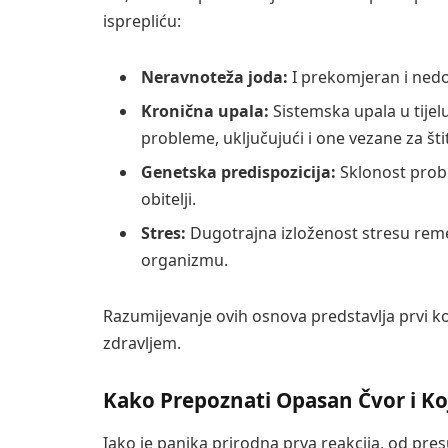
isprepliću:
Neravnoteža joda:
I prekomjeran i nedo
Kronična upala:
Sistemska upala u tijel
probleme, uključujući i one vezane za šti
Genetska predispozicija:
Sklonost prob
obitelji.
Stres:
Dugotrajna izloženost stresu re
organizmu.
Razumijevanje ovih osnova predstavlja prvi k
zdravljem.
Kako Prepoznati Opasan Čvor i Ko
Iako je panika prirodna prva reakcija, od pres