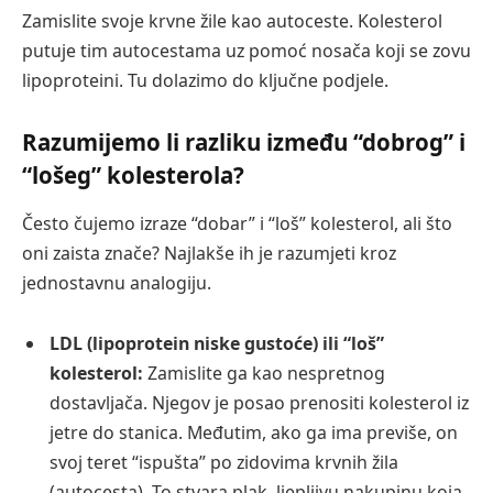
Zamislite svoje krvne žile kao autoceste. Kolesterol
putuje tim autocestama uz pomoć nosača koji se zovu
lipoproteini. Tu dolazimo do ključne podjele.
Razumijemo li razliku između “dobrog” i
“lošeg” kolesterola?
Često čujemo izraze “dobar” i “loš” kolesterol, ali što
oni zaista znače? Najlakše ih je razumjeti kroz
jednostavnu analogiju.
LDL (lipoprotein niske gustoće) ili “loš”
kolesterol:
Zamislite ga kao nespretnog
dostavljača. Njegov je posao prenositi kolesterol iz
jetre do stanica. Međutim, ako ga ima previše, on
svoj teret “ispušta” po zidovima krvnih žila
(autocesta). To stvara plak, ljepljivu nakupinu koja