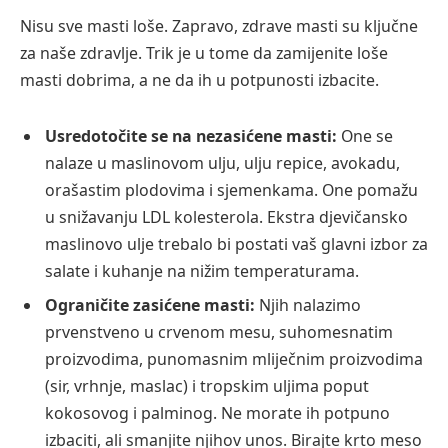
Nisu sve masti loše. Zapravo, zdrave masti su ključne
za naše zdravlje. Trik je u tome da zamijenite loše
masti dobrima, a ne da ih u potpunosti izbacite.
Usredotočite se na nezasićene masti:
One se
nalaze u maslinovom ulju, ulju repice, avokadu,
orašastim plodovima i sjemenkama. One pomažu
u snižavanju LDL kolesterola. Ekstra djevičansko
maslinovo ulje trebalo bi postati vaš glavni izbor za
salate i kuhanje na nižim temperaturama.
Ograničite zasićene masti:
Njih nalazimo
prvenstveno u crvenom mesu, suhomesnatim
proizvodima, punomasnim mliječnim proizvodima
(sir, vrhnje, maslac) i tropskim uljima poput
kokosovog i palminog. Ne morate ih potpuno
izbaciti, ali smanjite njihov unos. Birajte krto meso