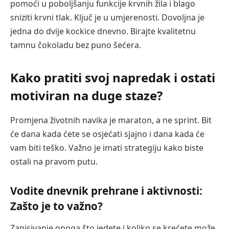
pomoći u poboljšanju funkcije krvnih žila i blago
sniziti krvni tlak. Ključ je u umjerenosti. Dovoljna je
jedna do dvije kockice dnevno. Birajte kvalitetnu
tamnu čokoladu bez puno šećera.
Kako pratiti svoj napredak i ostati
motiviran na duge staze?
Promjena životnih navika je maraton, a ne sprint. Bit
će dana kada ćete se osjećati sjajno i dana kada će
vam biti teško. Važno je imati strategiju kako biste
ostali na pravom putu.
Vodite dnevnik prehrane i aktivnosti:
Zašto je to važno?
Zapisivanje onoga što jedete i koliko se krećete može