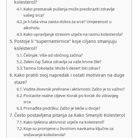
kolesterol?
Kako prestanak pušenja može preobraziti zdravlje
vašeg srca?
Je li čaša vina zaista dobra za srce? Umjerenost u
alkoholu
Kako upravljanje stresom utječe na razinu kolesterola?
Postoje li “supernamirnice” koje ciljano smanjuju
kolesterol?
Češnjak: Više od običnog začina?
Zeleni čaj: Šalica zdravlja za vaše krvne žile?
Tamna čokolada: Može li desert biti zdrav?
Kako pratiti svoj napredak i ostati motiviran na duge
staze?
Vodite dnevnik prehrane i aktivnosti: Zašto je to važno?
Postavite realne ciljeve: Korak po korak do zdravijeg
srca
Pronađite podršku: Zašto je lakše u dvoje?
Često postavljena pitanja za Kako Smanjiti Kolesterol
Kako tjelesna aktivnost utječe na kolesterol?
Koje su promjene u životnim navikama ključne za
snižavanje kolesterola?