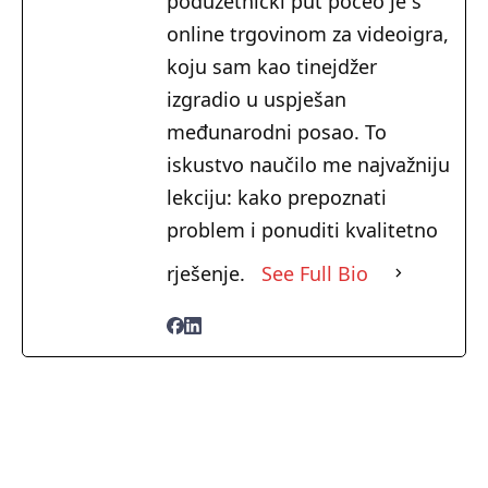
poduzetnički put počeo je s
online trgovinom za videoigra,
koju sam kao tinejdžer
izgradio u uspješan
međunarodni posao. To
iskustvo naučilo me najvažniju
lekciju: kako prepoznati
problem i ponuditi kvalitetno
rješenje.
See Full Bio