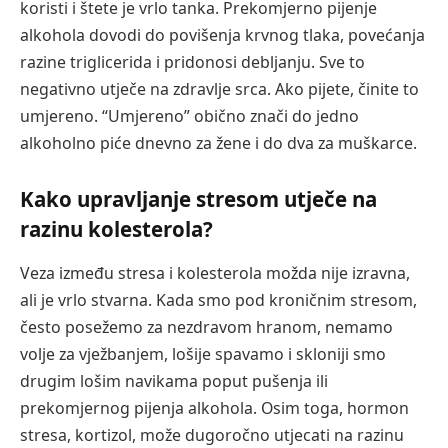
koristi i štete je vrlo tanka. Prekomjerno pijenje
alkohola dovodi do povišenja krvnog tlaka, povećanja
razine triglicerida i pridonosi debljanju. Sve to
negativno utječe na zdravlje srca. Ako pijete, činite to
umjereno. “Umjereno” obično znači do jedno
alkoholno piće dnevno za žene i do dva za muškarce.
Kako upravljanje stresom utječe na
razinu kolesterola?
Veza između stresa i kolesterola možda nije izravna,
ali je vrlo stvarna. Kada smo pod kroničnim stresom,
često posežemo za nezdravom hranom, nemamo
volje za vježbanjem, lošije spavamo i skloniji smo
drugim lošim navikama poput pušenja ili
prekomjernog pijenja alkohola. Osim toga, hormon
stresa, kortizol, može dugoročno utjecati na razinu