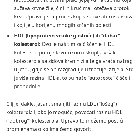
sužava krvne žile, čini ih krućima i otežava protok
krvi. Upravo je to proces koji se zove ateroskleroza
i koji je u korijenu mnogih srčanih bolesti.
HDL (lipoprotein visoke gustoće) ili “dobar”
kolesterol:
Ovo je naš tim za čišćenje. HDL
kolesterol putuje krvotokom i skuplja višak
kolesterola sa zidova krvnih žila te ga vraća natrag
u jetru, gdje se on razgrađuje i izbacuje iz tijela. Što
je viša razina HDL-a, to su naše “autoceste” čišće i
prohodnije.
Cilj je, dakle, jasan: smanjiti razinu LDL (“lošeg”)
kolesterola i, ako je moguće, povećati razinu HDL
(“dobrog”) kolesterola. Upravo to možemo postići
promjenama o kojima ćemo govoriti.