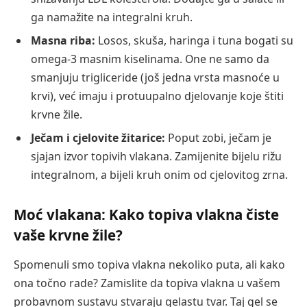
ga namažite na integralni kruh.
Masna riba:
Losos, skuša, haringa i tuna bogati su
omega-3 masnim kiselinama. One ne samo da
smanjuju trigliceride (još jedna vrsta masnoće u
krvi), već imaju i protuupalno djelovanje koje štiti
krvne žile.
Ječam i cjelovite žitarice:
Poput zobi, ječam je
sjajan izvor topivih vlakana. Zamijenite bijelu rižu
integralnom, a bijeli kruh onim od cjelovitog zrna.
Moć vlakana: Kako topiva vlakna čiste
vaše krvne žile?
Spomenuli smo topiva vlakna nekoliko puta, ali kako
ona točno rade? Zamislite da topiva vlakna u vašem
probavnom sustavu stvaraju gelastu tvar. Taj gel se