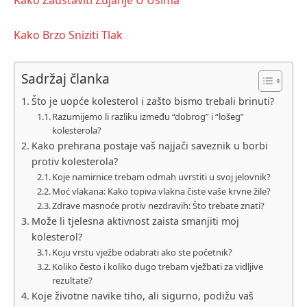
Kako Brzo Sniziti Tlak
Sadržaj članka
Što je uopće kolesterol i zašto bismo trebali brinuti?
Razumijemo li razliku između “dobrog” i “lošeg”
kolesterola?
Kako prehrana postaje vaš najjači saveznik u borbi
protiv kolesterola?
Koje namirnice trebam odmah uvrstiti u svoj jelovnik?
Moć vlakana: Kako topiva vlakna čiste vaše krvne žile?
Zdrave masnoće protiv nezdravih: Što trebate znati?
Može li tjelesna aktivnost zaista smanjiti moj
kolesterol?
Koju vrstu vježbe odabrati ako ste početnik?
Koliko često i koliko dugo trebam vježbati za vidljive
rezultate?
Koje životne navike tiho, ali sigurno, podižu vaš