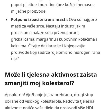
poput piletine i puretine (bez kože) i nemasne
mliječne proizvode.
Potpuno izbacite trans masti:
Ovo su najgore
masti za vaše srce. Nastaju industrijskim
procesom i nalaze se u prženoj hrani,
grickalicama, margarinu i kupovnim kolačima i
keksima. Čitajte deklaracije i izbjegavajte
proizvode koji sadrže “djelomično hidrogenirana
ulja”.
Može li tjelesna aktivnost zaista
smanjiti moj kolesterol?
Apsolutno! Vježbanje je, uz prehranu, drugi stup
obrane od visokog kolesterola. Redovita tjelesna
aktivnost potiče vaše tijelo da proizvodi više HDL