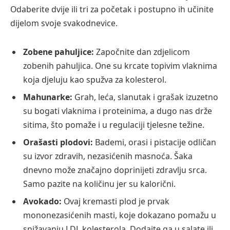
Odaberite dvije ili tri za početak i postupno ih učinite
dijelom svoje svakodnevice.
Zobene pahuljice:
Započnite dan zdjelicom
zobenih pahuljica. One su krcate topivim vlaknima
koja djeluju kao spužva za kolesterol.
Mahunarke:
Grah, leća, slanutak i grašak izuzetno
su bogati vlaknima i proteinima, a dugo nas drže
sitima, što pomaže i u regulaciji tjelesne težine.
Orašasti plodovi:
Bademi, orasi i pistacije odličan
su izvor zdravih, nezasićenih masnoća. Šaka
dnevno može značajno doprinijeti zdravlju srca.
Samo pazite na količinu jer su kalorični.
Avokado:
Ovaj kremasti plod je prvak
mononezasićenih masti, koje dokazano pomažu u
snižavanju LDL kolesterola. Dodajte ga u salate ili