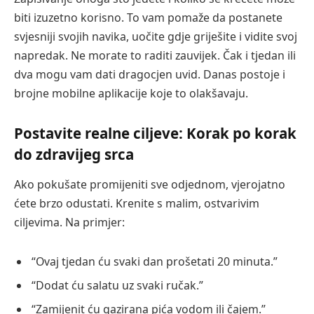
biti izuzetno korisno. To vam pomaže da postanete
svjesniji svojih navika, uočite gdje griješite i vidite svoj
napredak. Ne morate to raditi zauvijek. Čak i tjedan ili
dva mogu vam dati dragocjen uvid. Danas postoje i
brojne mobilne aplikacije koje to olakšavaju.
Postavite realne ciljeve: Korak po korak
do zdravijeg srca
Ako pokušate promijeniti sve odjednom, vjerojatno
ćete brzo odustati. Krenite s malim, ostvarivim
ciljevima. Na primjer:
“Ovaj tjedan ću svaki dan prošetati 20 minuta.”
“Dodat ću salatu uz svaki ručak.”
“Zamijenit ću gazirana pića vodom ili čajem.”