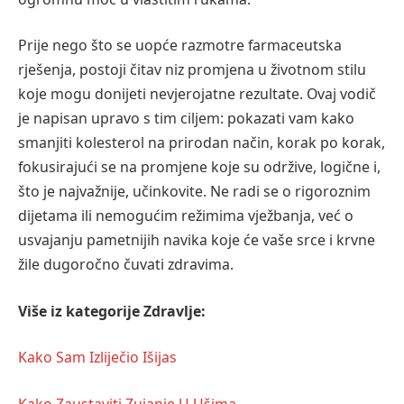
Prije nego što se uopće razmotre farmaceutska
rješenja, postoji čitav niz promjena u životnom stilu
koje mogu donijeti nevjerojatne rezultate. Ovaj vodič
je napisan upravo s tim ciljem: pokazati vam kako
smanjiti kolesterol na prirodan način, korak po korak,
fokusirajući se na promjene koje su održive, logične i,
što je najvažnije, učinkovite. Ne radi se o rigoroznim
dijetama ili nemogućim režimima vježbanja, već o
usvajanju pametnijih navika koje će vaše srce i krvne
žile dugoročno čuvati zdravima.
Više iz kategorije Zdravlje:
Kako Sam Izliječio Išijas
Kako Zaustaviti Zujanje U Ušima