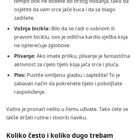
tempo dok ne dođete do brzog hodanja, tako da
osjetite da vam srce jače kuca i da se blago
zadišete.
Vožnja bicikla:
Bilo da se radi o sobnom ili
pravom biciklu, ovo je odlična kardio vježba koja
ne opterećuje zglobove.
Plivanje:
Ako imate priliku, plivanje je fantastična
aktivnost za cijelo tijelo koja jača srce i pluća.
Ples:
Pustite omiljenu glazbu i zaplešite! To je
zabavan način da pokrenete tijelo i poboljšate
raspoloženje.
Važno je pronaći nešto u čemu uživate. Tako ćete se
lakše držati rutine i stvoriti naviku.
Koliko često i koliko dugo trebam