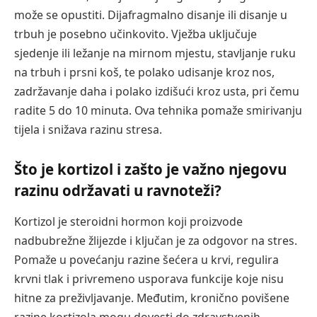
može se opustiti. Dijafragmalno disanje ili disanje u
trbuh je posebno učinkovito. Vježba uključuje
sjedenje ili ležanje na mirnom mjestu, stavljanje ruku
na trbuh i prsni koš, te polako udisanje kroz nos,
zadržavanje daha i polako izdišući kroz usta, pri čemu
radite 5 do 10 minuta. Ova tehnika pomaže smirivanju
tijela i snižava razinu stresa.
Što je kortizol i zašto je važno njegovu
razinu održavati u ravnoteži?
Kortizol je steroidni hormon koji proizvode
nadbubrežne žlijezde i ključan je za odgovor na stres.
Pomaže u povećanju razine šećera u krvi, regulira
krvni tlak i privremeno usporava funkcije koje nisu
hitne za preživljavanje. Međutim, kronično povišene
razine kortizola mogu dovesti do zdravstvenih