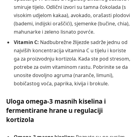
smiruje tijelo. Odlični izvori su tamna čokolada (s
visokim udjelom kakaa), avokado, orašasti plodovi
(bademi, indijski oraščići), sjemenke (bučine, chia),
mahunarke i zeleno lisnato povrće.
Vitamin C:
Nadbubrežne žlijezde sadrže jednu od
najviših koncentracija vitamina C u tijelu i koriste
ga za proizvodnju kortizola. Kada ste pod stresom,
potrebe za ovim vitaminom rastu. Pobrinite se da
unosite dovoljno agruma (naranče, limuni),
bobičastog voća, paprika, kivija i brokule.
Uloga omega-3 masnih kiselina i
fermentirane hrane u regulaciji
kortizola
Omega-3 masne kiseline:
Poznate su po svojim