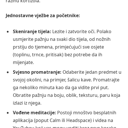
razinu kortizola.
Jednostavne vježbe za početnike:
Skeniranje tijela:
Lezite i zatvorite oči. Polako
usmjerite pažnju na svaki dio tijela, od nožnih
prstiju do tjemena, primjećujući sve osjete
(toplinu, trnce, pritisak) bez potrebe da ih
mijenjate.
Svjesno promatranje:
Odaberite jedan predmet u
svojoj okolini, na primjer, šalicu kave. Promatrajte
ga nekoliko minuta kao da ga vidite prvi put.
Obratite pažnju na boju, oblik, teksturu, paru koja
izlazi iz njega.
Vođene meditacije:
Postoji mnoštvo besplatnih
aplikacija (poput Calm ili Headspace) i videa na
YouTubeu koji vas mogu voditi kroz prve korake.