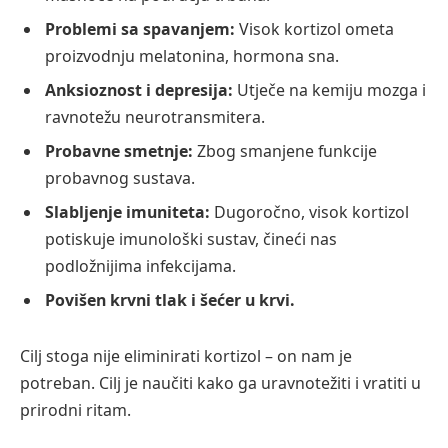
Problemi sa spavanjem:
Visok kortizol ometa
proizvodnju melatonina, hormona sna.
Anksioznost i depresija:
Utječe na kemiju mozga i
ravnotežu neurotransmitera.
Probavne smetnje:
Zbog smanjene funkcije
probavnog sustava.
Slabljenje imuniteta:
Dugoročno, visok kortizol
potiskuje imunološki sustav, čineći nas
podložnijima infekcijama.
Povišen krvni tlak i šećer u krvi.
Cilj stoga nije eliminirati kortizol – on nam je
potreban. Cilj je naučiti kako ga uravnotežiti i vratiti u
prirodni ritam.