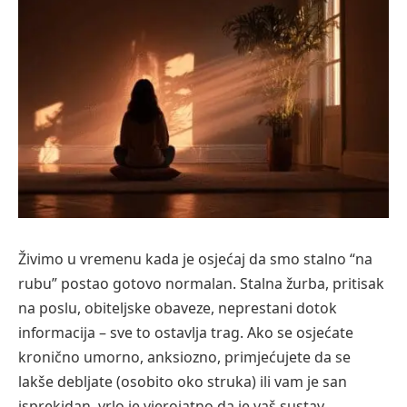
Živimo u vremenu kada je osjećaj da smo stalno “na
rubu” postao gotovo normalan. Stalna žurba, pritisak
na poslu, obiteljske obaveze, neprestani dotok
informacija – sve to ostavlja trag. Ako se osjećate
kronično umorno, anksiozno, primjećujete da se
lakše debljate (osobito oko struka) ili vam je san
isprekidan, vrlo je vjerojatno da je vaš sustav