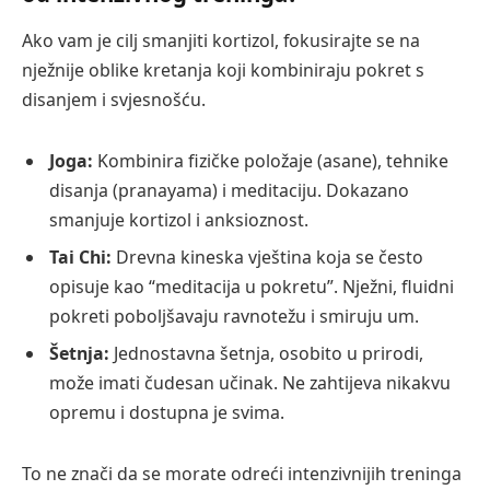
Ako vam je cilj smanjiti kortizol, fokusirajte se na
nježnije oblike kretanja koji kombiniraju pokret s
disanjem i svjesnošću.
Joga:
Kombinira fizičke položaje (asane), tehnike
disanja (pranayama) i meditaciju. Dokazano
smanjuje kortizol i anksioznost.
Tai Chi:
Drevna kineska vještina koja se često
opisuje kao “meditacija u pokretu”. Nježni, fluidni
pokreti poboljšavaju ravnotežu i smiruju um.
Šetnja:
Jednostavna šetnja, osobito u prirodi,
može imati čudesan učinak. Ne zahtijeva nikakvu
opremu i dostupna je svima.
To ne znači da se morate odreći intenzivnijih treninga