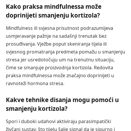
Kako praksa mindfulnessa može
doprinijeti smanjenju kortizola?
Mindfulness ili svjesna prisutnost podrazumijeva
usmjeravanje pažnje na sadašnji trenutak bez
prosuđivanja. Vježbe poput skeniranja tijela ili
svjesnog promatranja predmeta pomažu u smanjenju
stresa jer usredotočuju um na trenutnu situaciju,
čime se smanjuje proizvodnja kortizola. Redovita
praksa mindfulnessa može značajno doprinijeti u
ravnoteži hormona stresa.
Kakve tehnike disanja mogu pomoći u
smanjenju kortizola?
Spori i duboki udahovi aktiviraju parasimpatički
živčani sustav, što tijelu šalje signal da je sigurno i