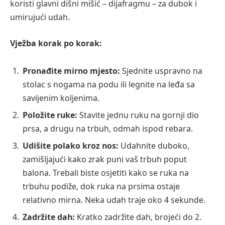
koristi glavni dišni mišić – dijafragmu – za dubok i
umirujući udah.
Vježba korak po korak:
Pronađite mirno mjesto:
Sjednite uspravno na
stolac s nogama na podu ili legnite na leđa sa
savijenim koljenima.
Položite ruke:
Stavite jednu ruku na gornji dio
prsa, a drugu na trbuh, odmah ispod rebara.
Udišite polako kroz nos:
Udahnite duboko,
zamišljajući kako zrak puni vaš trbuh poput
balona. Trebali biste osjetiti kako se ruka na
trbuhu podiže, dok ruka na prsima ostaje
relativno mirna. Neka udah traje oko 4 sekunde.
Zadržite dah:
Kratko zadržite dah, brojeći do 2.