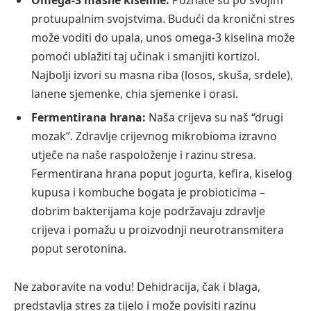
protuupalnim svojstvima. Budući da kronični stres
može voditi do upala, unos omega-3 kiselina može
pomoći ublažiti taj učinak i smanjiti kortizol.
Najbolji izvori su masna riba (losos, skuša, srdele),
lanene sjemenke, chia sjemenke i orasi.
Fermentirana hrana:
Naša crijeva su naš “drugi
mozak”. Zdravlje crijevnog mikrobioma izravno
utječe na naše raspoloženje i razinu stresa.
Fermentirana hrana poput jogurta, kefira, kiselog
kupusa i kombuche bogata je probioticima –
dobrim bakterijama koje podržavaju zdravlje
crijeva i pomažu u proizvodnji neurotransmitera
poput serotonina.
Ne zaboravite na vodu! Dehidracija, čak i blaga,
predstavlja stres za tijelo i može povisiti razinu