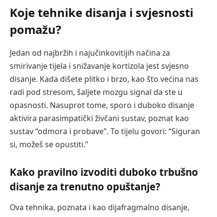
Koje tehnike disanja i svjesnosti
pomažu?
Jedan od najbržih i najučinkovitijih načina za
smirivanje tijela i snižavanje kortizola jest svjesno
disanje. Kada dišete plitko i brzo, kao što većina nas
radi pod stresom, šaljete mozgu signal da ste u
opasnosti. Nasuprot tome, sporo i duboko disanje
aktivira parasimpatički živčani sustav, poznat kao
sustav “odmora i probave”. To tijelu govori: “Siguran
si, možeš se opustiti.”
Kako pravilno izvoditi duboko trbušno
disanje za trenutno opuštanje?
Ova tehnika, poznata i kao dijafragmalno disanje,