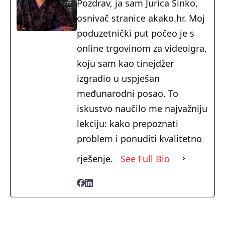
Pozdrav, ja sam Jurica Šinko,
osnivač stranice akako.hr. Moj
poduzetnički put počeo je s
online trgovinom za videoigra,
koju sam kao tinejdžer
izgradio u uspješan
međunarodni posao. To
iskustvo naučilo me najvažniju
lekciju: kako prepoznati
problem i ponuditi kvalitetno
rješenje.
See Full Bio