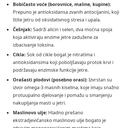
Bobičasto voće (borovnice, maline, kupine):
Prepuno je antioksidansa zvanih antocijanini, koji
štite jetru od oksidativnog stresa i upala.
Češnjak:
Sadrži alicin i selen, dva moćna spoja
koja aktiviraju enzime jetre zadužene za
izbacivanje toksina.
Cikla:
Sok od cikle bogat je nitratima i
antioksidansima koji poboljšavaju protok krvi i
podržavaju enzimske funkcije jetre.
Orašasti plodovi (posebno orasi):
Izvrstan su
izvor omega-3 masnih kiselina, koje imaju snažno
protuupalno djelovanje i pomažu u smanjenju
nakupljanja masti u jetri.
Maslinovo ulje:
Hladno prešano
ekstradjevičansko maslinovo ulje bogato je
zdravim mononezasićenim mastima koje