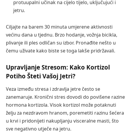
protuupalni učinak na cijelo tijelo, uključujući i
jetru.
Ciljajte na barem 30 minuta umjerene aktivnosti
većinu dana u tjednu. Brzo hodanje, vožnja bicikla,
plivanje ili ples odličan su izbor. Pronađite nešto u
čemu uživate kako biste se toga lakše pridržavali.
Upravljanje Stresom: Kako Kortizol
Potiho Šteti Vašoj Jetri?
Veza između stresa i zdravlja jetre često se
zanemaruje. Kronični stres dovodi do povišene razine
hormona kortizola. Visok kortizol može potaknuti
želju za nezdravom hranom, poremetiti razinu šećera
u krvi i pridonijeti nakupljanju visceralne masti, što
sve negativno utječe na jetru.