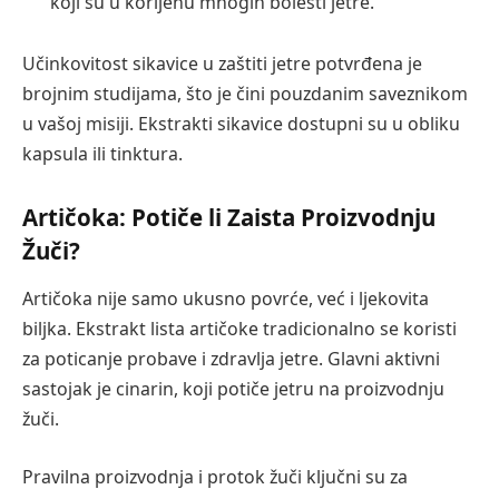
koji su u korijenu mnogih bolesti jetre.
Učinkovitost sikavice u zaštiti jetre potvrđena je
brojnim studijama, što je čini pouzdanim saveznikom
u vašoj misiji. Ekstrakti sikavice dostupni su u obliku
kapsula ili tinktura.
Artičoka: Potiče li Zaista Proizvodnju
Žuči?
Artičoka nije samo ukusno povrće, već i ljekovita
biljka. Ekstrakt lista artičoke tradicionalno se koristi
za poticanje probave i zdravlja jetre. Glavni aktivni
sastojak je cinarin, koji potiče jetru na proizvodnju
žuči.
Pravilna proizvodnja i protok žuči ključni su za