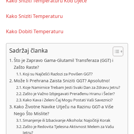
Kako Sniziti Temperaturu Kod Djece
Kako Sniziti Temperaturu
Kako Dobiti Temperaturu
Sadržaj članka
Što je Zapravo Gama-Glutamil Transferaza (GGT) i
Zašto Raste?
Koji su Najčešći Razlozi za Povišen GGT?
Može li Prehrana Zaista Sniziti GGT? Apsolutno!
Koje Namirnice Trebam Jesti Svaki Dan za Zdravu Jetru?
Zašto je Važno Izbjegavati Prerađenu Hranu i Šećer?
Kako Kava i Zeleni Čaj Mogu Postati Vaši Saveznici?
Kako Životne Navike Utječu na Razinu GGT-a Više
Nego Što Mislite?
Smanjenje ili Izbacivanje Alkohola: Najočitiji Korak
Zašto je Redovita Tjelesna Aktivnost Melem za Vašu
Jetru?