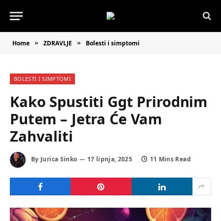
Home
ZDRAVLJE
Bolesti i simptomi
»
»
BOLESTI I SIMPTOMI
Kako Spustiti Ggt Prirodnim
Putem – Jetra Će Vam
Zahvaliti
By
Jurica Sinko
17 lipnja, 2025
11 Mins Read