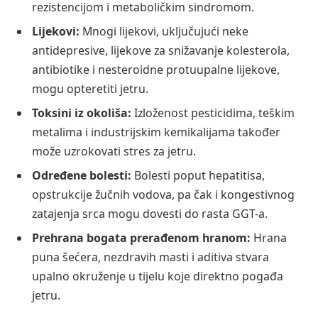
rezistencijom i metaboličkim sindromom.
Lijekovi:
Mnogi lijekovi, uključujući neke
antidepresive, lijekove za snižavanje kolesterola,
antibiotike i nesteroidne protuupalne lijekove,
mogu opteretiti jetru.
Toksini iz okoliša:
Izloženost pesticidima, teškim
metalima i industrijskim kemikalijama također
može uzrokovati stres za jetru.
Određene bolesti:
Bolesti poput hepatitisa,
opstrukcije žučnih vodova, pa čak i kongestivnog
zatajenja srca mogu dovesti do rasta GGT-a.
Prehrana bogata prerađenom hranom:
Hrana
puna šećera, nezdravih masti i aditiva stvara
upalno okruženje u tijelu koje direktno pogađa
jetru.