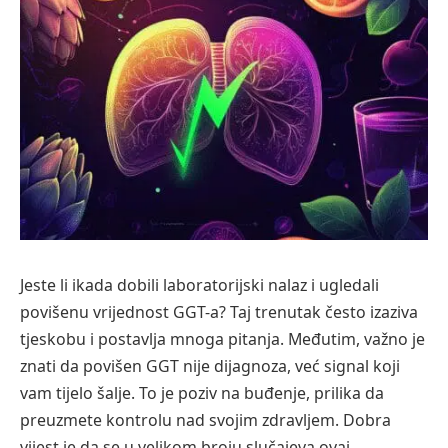
Jeste li ikada dobili laboratorijski nalaz i ugledali
povišenu vrijednost GGT-a? Taj trenutak često izaziva
tjeskobu i postavlja mnoga pitanja. Međutim, važno je
znati da povišen GGT nije dijagnoza, već signal koji
vam tijelo šalje. To je poziv na buđenje, prilika da
preuzmete kontrolu nad svojim zdravljem. Dobra
vijest je da se u velikom broju slučajeva ovaj