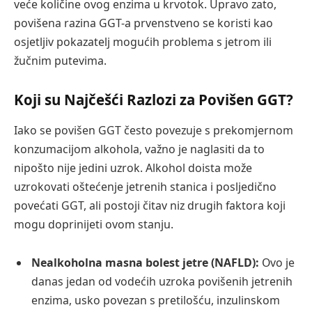
veće količine ovog enzima u krvotok. Upravo zato,
povišena razina GGT-a prvenstveno se koristi kao
osjetljiv pokazatelj mogućih problema s jetrom ili
žučnim putevima.
Koji su Najčešći Razlozi za Povišen GGT?
Iako se povišen GGT često povezuje s prekomjernom
konzumacijom alkohola, važno je naglasiti da to
nipošto nije jedini uzrok. Alkohol doista može
uzrokovati oštećenje jetrenih stanica i posljedično
povećati GGT, ali postoji čitav niz drugih faktora koji
mogu doprinijeti ovom stanju.
Nealkoholna masna bolest jetre (NAFLD):
Ovo je
danas jedan od vodećih uzroka povišenih jetrenih
enzima, usko povezan s pretilošću, inzulinskom