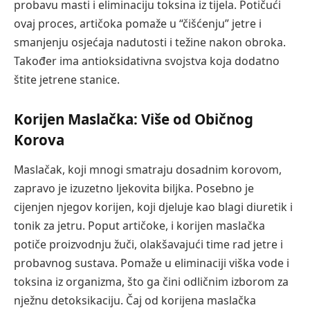
probavu masti i eliminaciju toksina iz tijela. Potičući
ovaj proces, artičoka pomaže u “čišćenju” jetre i
smanjenju osjećaja nadutosti i težine nakon obroka.
Također ima antioksidativna svojstva koja dodatno
štite jetrene stanice.
Korijen Maslačka: Više od Običnog
Korova
Maslačak, koji mnogi smatraju dosadnim korovom,
zapravo je izuzetno ljekovita biljka. Posebno je
cijenjen njegov korijen, koji djeluje kao blagi diuretik i
tonik za jetru. Poput artičoke, i korijen maslačka
potiče proizvodnju žuči, olakšavajući time rad jetre i
probavnog sustava. Pomaže u eliminaciji viška vode i
toksina iz organizma, što ga čini odličnim izborom za
nježnu detoksikaciju. Čaj od korijena maslačka