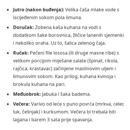
Jutro (nakon buđenja):
Velika čaša mlake vode s
iscijeđenim sokom pola limuna.
Doručak:
Zobena kaša kuhana na vodi s
dodatkom šake borovnica, žličice lanenih sjemenki
i nekoliko oraha. Uz to, šalica zelenog čaja.
Ručak:
Pečeni file lososa (ili druge masne ribe) s
velikom porcijom miješane salate (špinat, rikola,
rajčica, krastavac) začinjene maslinovim uljem i
limunovim sokom. Kao prilog, kuhana kvinoja i
brokula kuhana na pari.
Međuobrok:
Jabuka i šaka badema.
Večera:
Varivo od leće s puno povrća (mrkva, celer,
luk, češnjak) i kurkumom. Večera bi trebala biti
lagana i barem 3 sata prije spavanja.