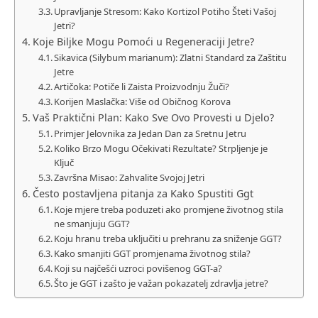
Upravljanje Stresom: Kako Kortizol Potiho Šteti Vašoj
Jetri?
Koje Biljke Mogu Pomoći u Regeneraciji Jetre?
Sikavica (Silybum marianum): Zlatni Standard za Zaštitu
Jetre
Artičoka: Potiče li Zaista Proizvodnju Žuči?
Korijen Maslačka: Više od Običnog Korova
Vaš Praktični Plan: Kako Sve Ovo Provesti u Djelo?
Primjer Jelovnika za Jedan Dan za Sretnu Jetru
Koliko Brzo Mogu Očekivati Rezultate? Strpljenje je
Ključ
Završna Misao: Zahvalite Svojoj Jetri
Često postavljena pitanja za Kako Spustiti Ggt
Koje mjere treba poduzeti ako promjene životnog stila
ne smanjuju GGT?
Koju hranu treba uključiti u prehranu za sniženje GGT?
Kako smanjiti GGT promjenama životnog stila?
Koji su najčešći uzroci povišenog GGT-a?
Što je GGT i zašto je važan pokazatelj zdravlja jetre?