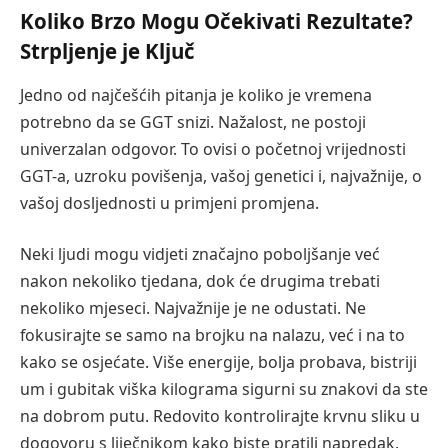
Koliko Brzo Mogu Očekivati Rezultate?
Strpljenje je Ključ
Jedno od najčešćih pitanja je koliko je vremena
potrebno da se GGT snizi. Nažalost, ne postoji
univerzalan odgovor. To ovisi o početnoj vrijednosti
GGT-a, uzroku povišenja, vašoj genetici i, najvažnije, o
vašoj dosljednosti u primjeni promjena.
Neki ljudi mogu vidjeti značajno poboljšanje već
nakon nekoliko tjedana, dok će drugima trebati
nekoliko mjeseci. Najvažnije je ne odustati. Ne
fokusirajte se samo na brojku na nalazu, već i na to
kako se osjećate. Više energije, bolja probava, bistriji
um i gubitak viška kilograma sigurni su znakovi da ste
na dobrom putu. Redovito kontrolirajte krvnu sliku u
dogovoru s liječnikom kako biste pratili napredak.