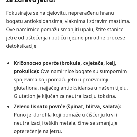
Fokusirajte se na cjelovitu, neprerađenu hranu
bogatu antioksidansima, vlaknima i zdravim mastima.
Ove namirnice pomažu smanjiti upalu, štite stanice
jetre od oštećenja i potiču njezine prirodne procese
detoksikacije.
Križonoсно povrće (brokula, cvjetača, kelj,
prokulice):
Ove namirnice bogate su sumpornim
spojevima koji pomažu jetri u proizvodnji
glutationa, najjačeg antioksidansa u našem tijelu.
Glutation je ključan za neutralizaciju toksina.
Zeleno lisnato povrće (špinat, blitva, salata):
Puno je klorofila koji pomaže u čišćenju krvi i
neutralizaciji teških metala, čime se smanjuje
opterećenje na jetru.