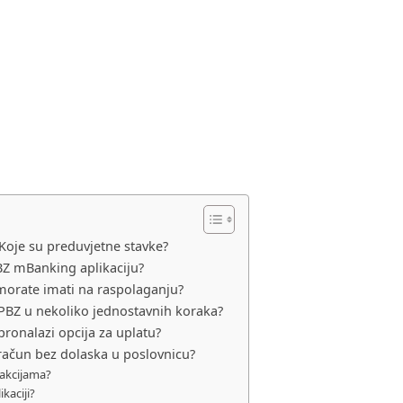
oje su preduvjetne stavke?
PBZ mBanking aplikaciju?
 morate imati na raspolaganju?
PBZ u nekoliko jednostavnih koraka?
 pronalazi opcija za uplatu?
 račun bez dolaska u poslovnicu?
sakcijama?
kaciji?