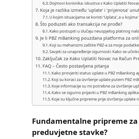
Dojmovi korisnika: iskustva s Kako Uplatiti Nova
Koja je razlika između ‘uplate’ i ‘prijenosa’ u
U kojim situacijama se koristi ‘Uplata’, a u kojima 
Što poduzeti ako transakcija ne prođe?
Kako postupiti u slučaju neuspjelog platnog nal
Je li PBZ mBanking pouzdana platforma za onli
Koji su mehanizmi zaštite PBZ-a za moje podatke 
Savjeti za unapređenje sigurnosti: Kako se učinkov
Zaključak za Kako Uplatiti Novac na Račun Pr
FAQ – Često postavljena pitanja
Kako provjeriti status uplate u PBZ mBanking apl
Koji su koraci za izvršenje uplate putem PBZ m
Koje informacije su mi potrebne za izvršenje 
Kako se sigurno prijaviti u PBZ mBanking aplika
Koje su ključne pripreme prije izvršenja upla
Fundamentalne pripreme za 
preduvjetne stavke?