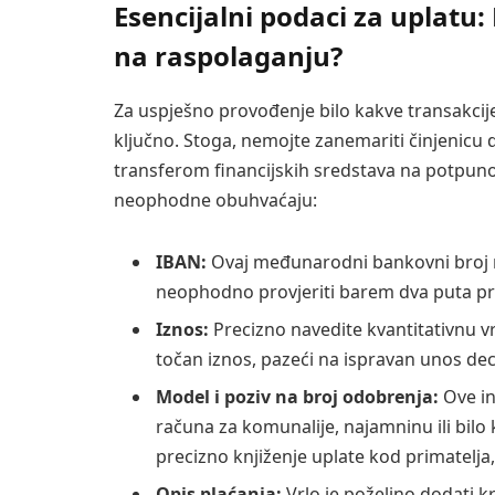
Esencijalni podaci za uplatu:
na raspolaganju?
Za uspješno provođenje bilo kakve transakcij
ključno. Stoga, nemojte zanemariti činjenicu
transferom financijskih sredstava na potpuno
neophodne obuhvaćaju:
IBAN:
Ovaj međunarodni bankovni broj ra
neophodno provjeriti barem dva puta pri
Iznos:
Precizno navedite kvantitativnu vr
točan iznos, pazeći na ispravan unos dec
Model i poziv na broj odobrenja:
Ove in
računa za komunalije, najamninu ili bilo 
precizno knjiženje uplate kod primatelja, 
Opis plaćanja:
Vrlo je poželjno dodati kr