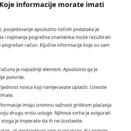
 Koje informacije morate imati
e, posjedovanje apsolutno točnih podataka je
 da i najmanja pogrešna znamenka može rezultirati
 pogrešan račun. Ključne informacije koje su vam
čuna je najvažniji element. Apsolutno ga je
je potvrde.
ijednost novca koji namjeravate uplatiti. Unesite
imala.
formacije imaju iznimnu važnost prilikom plaćanja
koju drugu vrstu usluge. Njihova svrha je osigurati
stoga je imperativ da ih ne izostavite.
atak, ali deskriptivan opis transakcije. Na primjer,