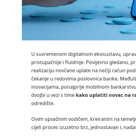
U suvremenom digitalnom ekosustavu, upravlja
pristupačnije i fluidnije. Povijesno gledano, p
realizaciju novčane uplate na nečiji račun po
čekanje u redovima poslovnica banke. Međuti
inovacijama, ponajprije mobilnom bankarstvu,
dvojbi u vezi s time
kako uplatiti novac na r
odredište.
Ovim opsežnim vodičem, kreiranim na temelj
cijeli proces izuzetno brz, jednostavan i, nada