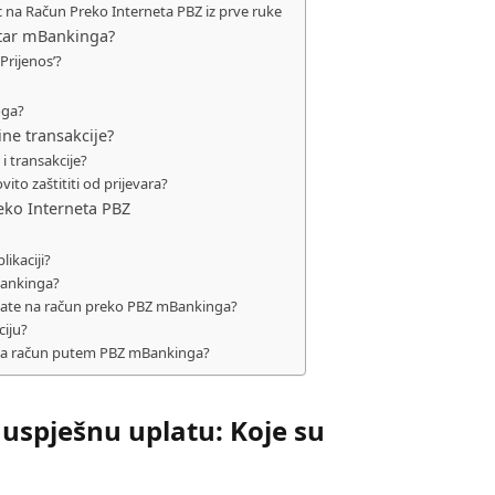
c na Račun Preko Interneta PBZ iz prve ruke
nutar mBankinga?
‘Prijenos’?
oga?
ne transakcije?
i transakcije?
ito zaštititi od prijevara?
eko Interneta PBZ
ikaciji?
Bankinga?
uplate na račun preko PBZ mBankinga?
ciju?
te na račun putem PBZ mBankinga?
uspješnu uplatu: Koje su