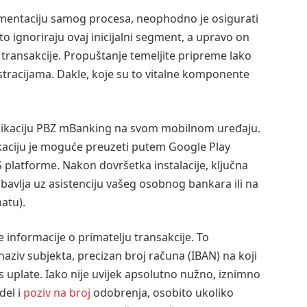
ementaciju samog procesa, neophodno je osigurati
 ignoriraju ovaj inicijalni segment, a upravo on
transakcije. Propuštanje temeljite pripreme lako
stracijama. Dakle, koje su to vitalne komponente
aplikaciju PBZ mBanking na svom mobilnom uređaju.
aplikaciju je moguće preuzeti putem Google Play
S platforme. Nakon dovršetka instalacije, ključna
obavlja uz asistenciju vašeg osobnog bankara ili na
atu).
 informacije o primatelju transakcije. To
aziv subjekta, precizan broj računa (IBAN) na koji
s uplate. Iako nije uvijek apsolutno nužno, iznimno
del i
poziv na broj
odobrenja, osobito ukoliko