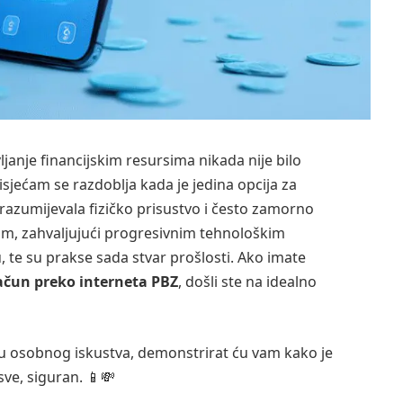
nje financijskim resursima nikada nije bilo
risjećam se razdoblja kada je jedina opcija za
drazumijevala fizičko prisustvo i često zamorno
m, zahvaljujući progresivnim tehnološkim
 te su prakse sada stvar prošlosti. Ako imate
ačun preko interneta PBZ
, došli ste na idealno
u osobnog iskustva, demonstrirat ću vam kako je
sve, siguran. 📱💸