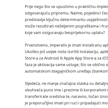
Prije nego što se upustimo u praktičnu impl
odgovarajuću pripremu. Naime, pojedinci često
predstavlja ključnu determinantu uspješnosti 
može rezultirati neželjenim pogreškama i fru
koje vam osiguravaju besprijekornu uplatu?
Prvenstveno, imperativ je imati instaliranu 
Ukoliko još uvijek niste izvršili instalaciju, 
Store-a za Android ili Apple App Store-a za iO
faza je aktivacija same usluge, što se obično 
automatskom blagajničkom uređaju (bankom
Sljedeća, ne manje značajna stavka su detaljne
obuhvaća puno ime i prezime ili korporativni n
transferirate sredstva te, naravno, točan izno
je preporučljivo imati pri ruci i pripadajući mo