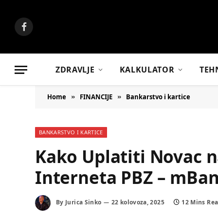
Facebook
ZDRAVLJE
KALKULATOR
TEH
Home
FINANCIJE
Bankarstvo i kartice
»
»
BANKARSTVO I KARTICE
Kako Uplatiti Novac 
Interneta PBZ – mBa
By
Jurica Sinko
22 kolovoza, 2025
12 Mins Re