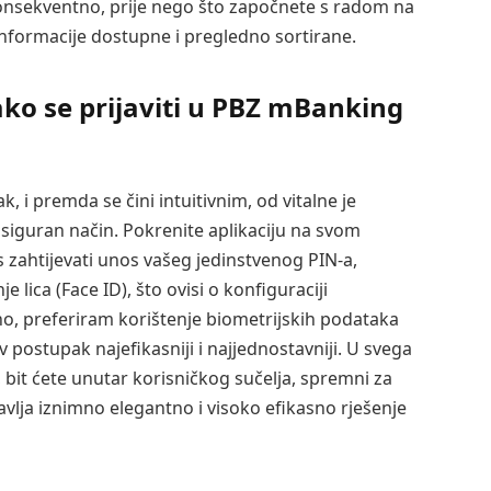
Konsekventno, prije nego što započnete s radom na
 informacije dostupne i pregledno sortirane.
ako se prijaviti u PBZ mBanking
k, i premda se čini intuitivnim, od vitalne je
 siguran način. Pokrenite aplikaciju na svom
s zahtijevati unos vašeg jedinstvenog PIN-a,
e lica (Face ID), što ovisi o konfiguraciji
no, preferiram korištenje biometrijskih podataka
v postupak najefikasniji i najjednostavniji. U svega
 bit ćete unutar korisničkog sučelja, spremni za
tavlja iznimno elegantno i visoko efikasno rješenje