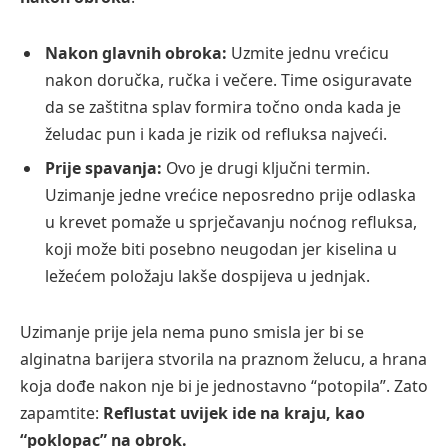
Nakon glavnih obroka:
Uzmite jednu vrećicu
nakon doručka, ručka i večere. Time osiguravate
da se zaštitna splav formira točno onda kada je
želudac pun i kada je rizik od refluksa najveći.
Prije spavanja:
Ovo je drugi ključni termin.
Uzimanje jedne vrećice neposredno prije odlaska
u krevet pomaže u sprječavanju noćnog refluksa,
koji može biti posebno neugodan jer kiselina u
ležećem položaju lakše dospijeva u jednjak.
Uzimanje prije jela nema puno smisla jer bi se
alginatna barijera stvorila na praznom želucu, a hrana
koja dođe nakon nje bi je jednostavno “potopila”. Zato
zapamtite:
Reflustat uvijek ide na kraju, kao
“poklopac” na obrok.