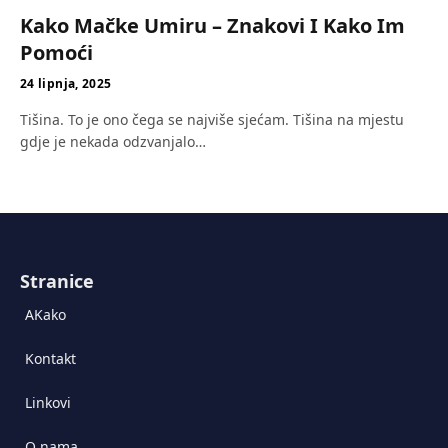
Kako Mačke Umiru – Znakovi I Kako Im
Pomoći
24 lipnja, 2025
Tišina. To je ono čega se najviše sjećam. Tišina na mjestu
gdje je nekada odzvanjalo…
Stranice
AKako
Kontakt
Linkovi
O nama