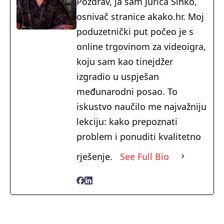
Pozdrav, ja sam Jurica Šinko,
osnivač stranice akako.hr. Moj
poduzetnički put počeo je s
online trgovinom za videoigra,
koju sam kao tinejdžer
izgradio u uspješan
međunarodni posao. To
iskustvo naučilo me najvažniju
lekciju: kako prepoznati
problem i ponuditi kvalitetno
rješenje.
See Full Bio