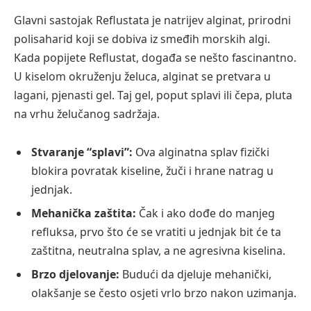
Glavni sastojak Reflustata je natrijev alginat, prirodni
polisaharid koji se dobiva iz smeđih morskih algi.
Kada popijete Reflustat, događa se nešto fascinantno.
U kiselom okruženju želuca, alginat se pretvara u
lagani, pjenasti gel. Taj gel, poput splavi ili čepa, pluta
na vrhu želučanog sadržaja.
Stvaranje “splavi”:
Ova alginatna splav fizički
blokira povratak kiseline, žuči i hrane natrag u
jednjak.
Mehanička zaštita:
Čak i ako dođe do manjeg
refluksa, prvo što će se vratiti u jednjak bit će ta
zaštitna, neutralna splav, a ne agresivna kiselina.
Brzo djelovanje:
Budući da djeluje mehanički,
olakšanje se često osjeti vrlo brzo nakon uzimanja.