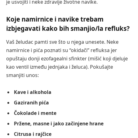
je usvojiti i neke zdravije životne navike.
Koje namirnice i navike trebam
izbjegavati kako bih smanjio/la refluks?
Vaš želudac pamti sve što u njega unesete. Neke
namirnice i pića poznati su “okidači” refluksa jer
opuštaju donji ezofagealni sfinkter (mišić koji djeluje
kao ventil između jednjaka i želuca). Pokušajte
smanjiti unos:
Kave i alkohola
Gaziranih pića
Čokolade i mente
Pržene, masne i jako začinjene hrane
Citrusa i rajčice