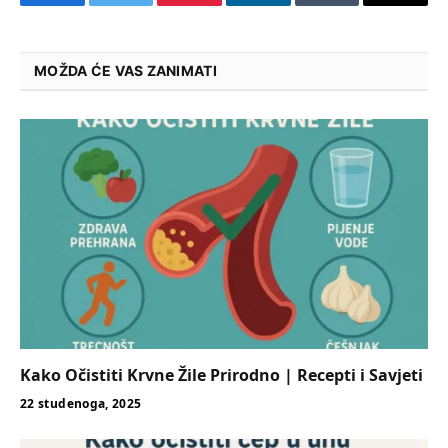
Facebook
Twitter
Pinterest
LinkedIn
Tumblr
Email
MOŽDA ĆE VAS ZANIMATI
Kako Očistiti Krvne Žile Prirodno | Recepti i Savjeti
22 studenoga, 2025