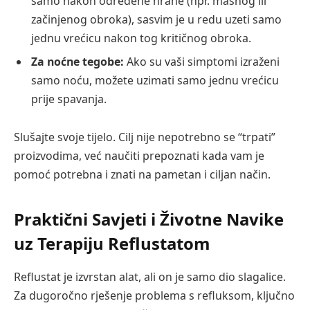
samo nakon određene hrane (npr. masnog ili
začinjenog obroka), sasvim je u redu uzeti samo
jednu vrećicu nakon tog kritičnog obroka.
Za noćne tegobe:
Ako su vaši simptomi izraženi
samo noću, možete uzimati samo jednu vrećicu
prije spavanja.
Slušajte svoje tijelo. Cilj nije nepotrebno se “trpati”
proizvodima, već naučiti prepoznati kada vam je
pomoć potrebna i znati na pametan i ciljan način.
Praktični Savjeti i Životne Navike
uz Terapiju Reflustatom
Reflustat je izvrstan alat, ali on je samo dio slagalice.
Za dugoročno rješenje problema s refluksom, ključno