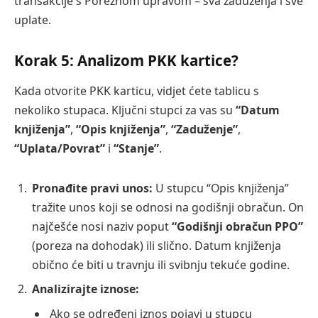
transakcije s Poreznom upravom – sva zaduženja i sve
uplate.
Korak 5: Analizom PKK kartice?
Kada otvorite PKK karticu, vidjet ćete tablicu s
nekoliko stupaca. Ključni stupci za vas su
“Datum
knjiženja”
,
“Opis knjiženja”
,
“Zaduženje”
,
“Uplata/Povrat”
i
“Stanje”
.
Pronađite pravi unos:
U stupcu “Opis knjiženja”
tražite unos koji se odnosi na godišnji obračun. On
najčešće nosi naziv poput
“Godišnji obračun PPO”
(poreza na dohodak) ili slično. Datum knjiženja
obično će biti u travnju ili svibnju tekuće godine.
Analizirajte iznose:
Ako se određeni iznos pojavi u stupcu