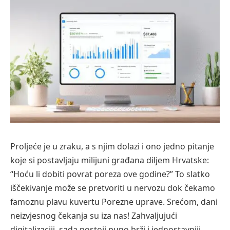
Proljeće je u zraku, a s njim dolazi i ono jedno pitanje
koje si postavljaju milijuni građana diljem Hrvatske:
“Hoću li dobiti povrat poreza ove godine?” To slatko
iščekivanje može se pretvoriti u nervozu dok čekamo
famoznu plavu kuvertu Porezne uprave. Srećom, dani
neizvjesnog čekanja su iza nas! Zahvaljujući
digitalizaciji, sada postoji puno brži i jednostavniji