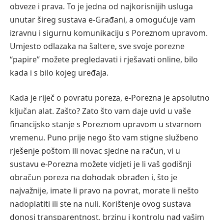
obveze i prava. To je jedna od najkorisnijih usluga
unutar šireg sustava e-Građani, a omogućuje vam
izravnu i sigurnu komunikaciju s Poreznom upravom.
Umjesto odlazaka na šaltere, sve svoje porezne
“papire” možete pregledavati i rješavati online, bilo
kada i s bilo kojeg uređaja.
Kada je riječ o povratu poreza, e-Porezna je apsolutno
ključan alat. Zašto? Zato što vam daje uvid u vaše
financijsko stanje s Poreznom upravom u stvarnom
vremenu. Puno prije nego što vam stigne službeno
rješenje poštom ili novac sjedne na račun, vi u
sustavu e-Porezna možete vidjeti je li vaš godišnji
obračun poreza na dohodak obrađen i, što je
najvažnije, imate li pravo na povrat, morate li nešto
nadoplatiti ili ste na nuli. Korištenje ovog sustava
donosi transparentnost, brzinu i kontrolu nad vašim