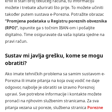
krivi ili stari broj tekućeg računa, tu informaciju
možete i trebate ažurirati što prije. To možete učiniti
također putem sustava e-Porezna. Potražite obrazac
“Promjena podataka u Registru poreznih obveznika
(RPO)”
, ispunite ga s točnim IBAN-om i pošaljite
digitalno. Time osiguravate da vaša isplata sjedne na
pravi račun.
Sustav mi javlja grešku, kome se mogu
obratiti?
Ako imate tehničkih problema sa samim sustavom e-
Porezna ili imate pitanja na koja ovaj vodič ne daje
odgovor, najbolje je obratiti se izravno Poreznoj
upravi. Sve potrebne informacije i kontakte možete
pronaći na njihovim službenim stranicama. Za sva
pitanja vezana uz poreze, službena stranica
Porezne