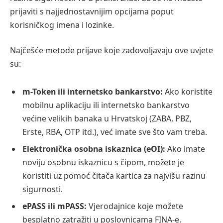
prijaviti s najjednostavnijim opcijama poput
korisničkog imena i lozinke.
Najčešće metode prijave koje zadovoljavaju ove uvjete
su:
m-Token ili internetsko bankarstvo:
Ako koristite
mobilnu aplikaciju ili internetsko bankarstvo
većine velikih banaka u Hrvatskoj (ZABA, PBZ,
Erste, RBA, OTP itd.), već imate sve što vam treba.
Elektronička osobna iskaznica (eOI):
Ako imate
noviju osobnu iskaznicu s čipom, možete je
koristiti uz pomoć čitača kartica za najvišu razinu
sigurnosti.
ePASS ili mPASS:
Vjerodajnice koje možete
besplatno zatražiti u poslovnicama FINA-e.