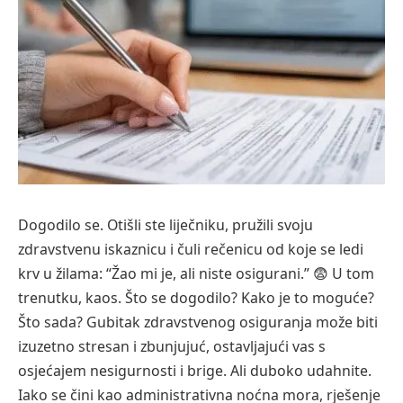
Dogodilo se. Otišli ste liječniku, pružili svoju
zdravstvenu iskaznicu i čuli rečenicu od koje se ledi
krv u žilama: “Žao mi je, ali niste osigurani.” 😨 U tom
trenutku, kaos. Što se dogodilo? Kako je to moguće?
Što sada? Gubitak zdravstvenog osiguranja može biti
izuzetno stresan i zbunjujuć, ostavljajući vas s
osjećajem nesigurnosti i brige. Ali duboko udahnite.
Iako se čini kao administrativna noćna mora, rješenje