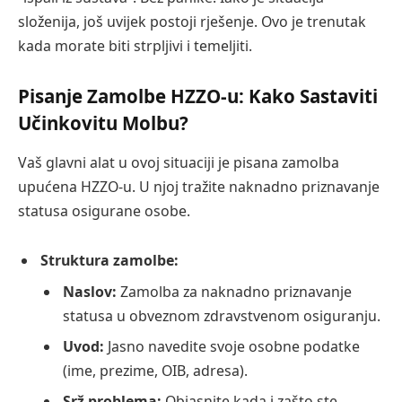
složenija, još uvijek postoji rješenje. Ovo je trenutak
kada morate biti strpljivi i temeljiti.
Pisanje Zamolbe HZZO-u: Kako Sastaviti
Učinkovitu Molbu?
Vaš glavni alat u ovoj situaciji je pisana zamolba
upućena HZZO-u. U njoj tražite naknadno priznavanje
statusa osigurane osobe.
Struktura zamolbe:
Naslov:
Zamolba za naknadno priznavanje
statusa u obveznom zdravstvenom osiguranju.
Uvod:
Jasno navedite svoje osobne podatke
(ime, prezime, OIB, adresa).
Srž problema:
Objasnite kada i zašto ste