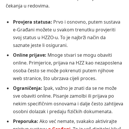
čekanja u redovima.
Provjera statusa:
Prvo i osnovno, putem sustava
e-Građani možete u svakom trenutku provjeriti
svoj status u HZZO-u. To je najbrži način da
saznate jeste li osigurani.
Online prijave:
Mnoge stvari se mogu obaviti
online. Primjerice, prijava na HZZ kao nezaposlena
osoba često se može pokrenuti putem njihove
web stranice, što ubrzava cijeli proces.
Ograničenja:
Ipak, važno je znati da se ne može
sve obaviti online. Pisanje zamolbi ili prijava po
nekim specifičnim osnovama i dalje često zahtijeva
osobni dolazak i predaju fizičkih dokumenata.
Preporuka:
Ako već nemate, svakako aktivirajte
pristup sustavu
e-Građani
. To je vaš digitalni ključ