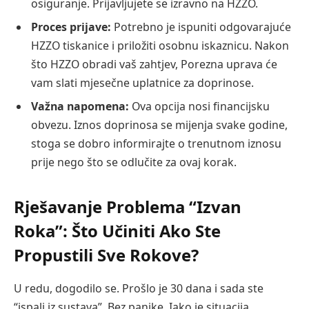
osiguranje. Prijavljujete se izravno na HZZO.
Proces prijave:
Potrebno je ispuniti odgovarajuće
HZZO tiskanice i priložiti osobnu iskaznicu. Nakon
što HZZO obradi vaš zahtjev, Porezna uprava će
vam slati mjesečne uplatnice za doprinose.
Važna napomena:
Ova opcija nosi financijsku
obvezu. Iznos doprinosa se mijenja svake godine,
stoga se dobro informirajte o trenutnom iznosu
prije nego što se odlučite za ovaj korak.
Rješavanje Problema “Izvan
Roka”: Što Učiniti Ako Ste
Propustili Sve Rokove?
U redu, dogodilo se. Prošlo je 30 dana i sada ste
“ispali iz sustava”. Bez panike. Iako je situacija