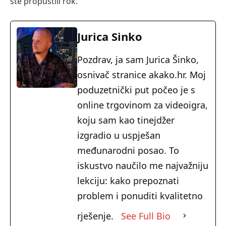
ste propustili rok.
Jurica Sinko
Pozdrav, ja sam Jurica Šinko,
osnivač stranice akako.hr. Moj
poduzetnički put počeo je s
online trgovinom za videoigra,
koju sam kao tinejdžer
izgradio u uspješan
međunarodni posao. To
iskustvo naučilo me najvažniju
lekciju: kako prepoznati
problem i ponuditi kvalitetno
rješenje.
See Full Bio