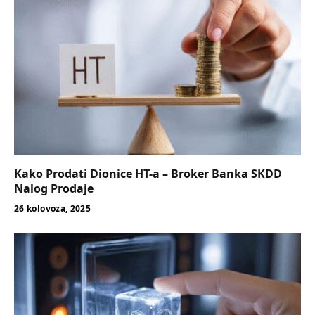
Kako Prodati Dionice HT-a – Broker Banka SKDD
Nalog Prodaje
26 kolovoza, 2025