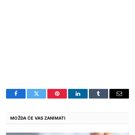
Facebook
Twitter
Pinterest
LinkedIn
Tumblr
Email
MOŽDA ĆE VAS ZANIMATI