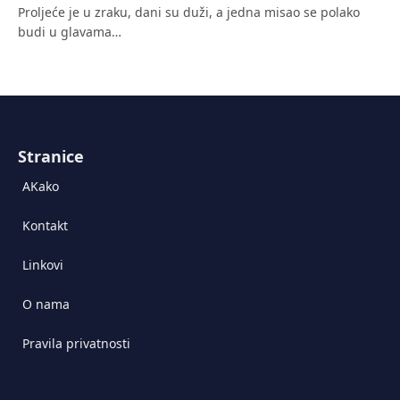
Proljeće je u zraku, dani su duži, a jedna misao se polako
budi u glavama…
Stranice
AKako
Kontakt
Linkovi
O nama
Pravila privatnosti