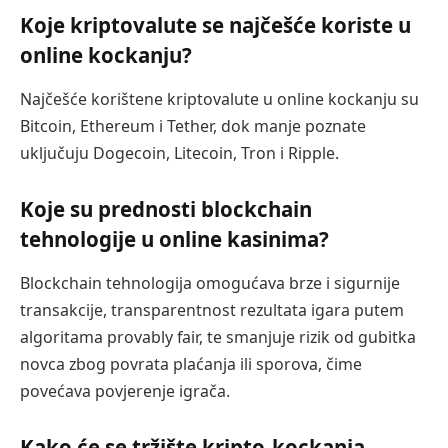
Koje kriptovalute se najčešće koriste u
online kockanju?
Najčešće korištene kriptovalute u online kockanju su
Bitcoin, Ethereum i Tether, dok manje poznate
uključuju Dogecoin, Litecoin, Tron i Ripple.
Koje su prednosti blockchain
tehnologije u online kasinima?
Blockchain tehnologija omogućava brze i sigurnije
transakcije, transparentnost rezultata igara putem
algoritama provably fair, te smanjuje rizik od gubitka
novca zbog povrata plaćanja ili sporova, čime
povećava povjerenje igrača.
Kako će se tržište kripto-kockanja