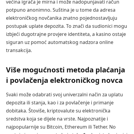
većina igrača je mirna i može nadopunjavati račun
potpuno anonimno. Suština je u tome da adresa
elektroničkog novčanika znatno pojednostavljuju
postupak uplate depozita. To znači da sudionici mogu
izbjeći dugotrajne provjere identiteta, a kasino ostaje
siguran uz pomoć automatskog nadzora online
transakcija.
Više mogućnosti metoda plaćanja
i povlačenja elektroničkog novca
Svaki može odabrati svoj univerzalni način za uplatu
depozita ili stanja, kao i za povlačenje i primanje
dobitaka. Štoviše, kriptovalute su elektronička
sredstva koja se dijele na vrste. Najpoznatije i
najpopularnije su Bitcoin, Ethereum ili Tether. No