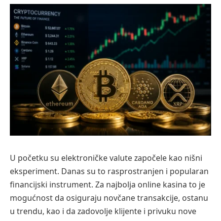
U početku su elektroničke valute započele kao nišni
eksperiment. Danas su to rasprostranjen i popularan
financijski instrument. Za najbolja online kasina to je
mogućnost da osiguraju novčane transakcije, ostanu
u trendu, kao i da zadovolje klijente i privuku nove