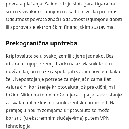
povrata plaćanja. Za industriju slot-igara i igara na
sreću s visokim stupnjem rizika to je velika prednost.
Odsutnost povrata znači i odsutnost izgubljene dobiti
ili sporova s elektroničkim financijskim sustavima.
Prekogranična upotreba
Kriptovalute se u svakoj zemlji cijene jednako. Bez
obzira u kojoj se zemlji fizički nalazi vlasnik kripto-
novčanika, on može raspolagati svojim novcem kako
želi. Nepostojanje potrebe za mjenjačnicama fiat
valuta čini korištenje kriptovaluta još praktičnijim i
bržim. Nitko na to ne može utjecati, pa je takvo stanje
za svako online kasino konkurentska prednost. Na
primjer, u nekim zemljama kriptovaluta se može
koristiti (u ekstremnim slučajevima) putem VPN
tehnologija.