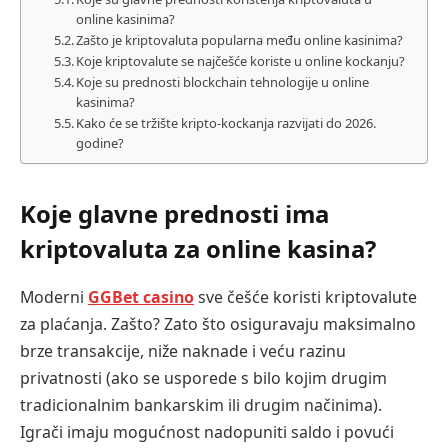
online kasinima?
Zašto je kriptovaluta popularna među online kasinima?
Koje kriptovalute se najčešće koriste u online kockanju?
Koje su prednosti blockchain tehnologije u online
kasinima?
Kako će se tržište kripto-kockanja razvijati do 2026.
godine?
Koje glavne prednosti ima
kriptovaluta za online kasina?
Moderni
GGBet casino
sve češće koristi kriptovalute
za plaćanja. Zašto? Zato što osiguravaju maksimalno
brze transakcije, niže naknade i veću razinu
privatnosti (ako se usporede s bilo kojim drugim
tradicionalnim bankarskim ili drugim načinima).
Igrači imaju mogućnost nadopuniti saldo i povući