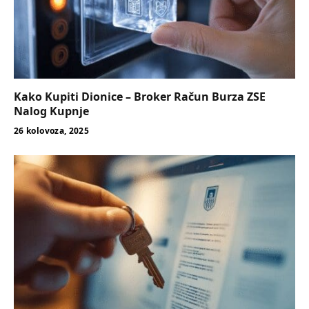
Kako Kupiti Dionice – Broker Račun Burza ZSE
Nalog Kupnje
26 kolovoza, 2025