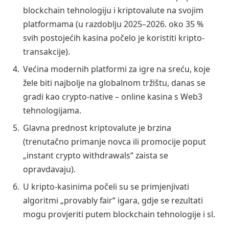
blockchain tehnologiju i kriptovalute na svojim
platformama (u razdoblju 2025–2026. oko 35 %
svih postojećih kasina počelo je koristiti kripto-
transakcije).
Većina modernih platformi za igre na sreću, koje
žele biti najbolje na globalnom tržištu, danas se
gradi kao crypto-native – online kasina s Web3
tehnologijama.
Glavna prednost kriptovalute je brzina
(trenutačno primanje novca ili promocije poput
„instant crypto withdrawals“ zaista se
opravdavaju).
U kripto-kasinima počeli su se primjenjivati
algoritmi „provably fair“ igara, gdje se rezultati
mogu provjeriti putem blockchain tehnologije i sl.