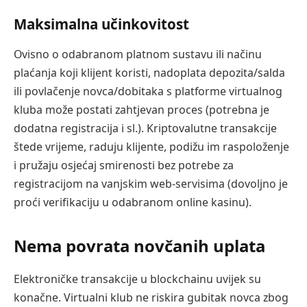
Maksimalna učinkovitost
Ovisno o odabranom platnom sustavu ili načinu
plaćanja koji klijent koristi, nadoplata depozita/salda
ili povlačenje novca/dobitaka s platforme virtualnog
kluba može postati zahtjevan proces (potrebna je
dodatna registracija i sl.). Kriptovalutne transakcije
štede vrijeme, raduju klijente, podižu im raspoloženje
i pružaju osjećaj smirenosti bez potrebe za
registracijom na vanjskim web-servisima (dovoljno je
proći verifikaciju u odabranom online kasinu).
Nema povrata novčanih uplata
Elektroničke transakcije u blockchainu uvijek su
konačne. Virtualni klub ne riskira gubitak novca zbog