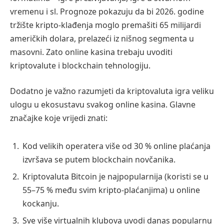
vremenu i sl. Prognoze pokazuju da bi 2026. godine
tržište kripto-klađenja moglo premašiti 65 milijardi
američkih dolara, prelazeći iz nišnog segmenta u
masovni. Zato online kasina trebaju uvoditi
kriptovalute i blockchain tehnologiju.
Dodatno je važno razumjeti da kriptovaluta igra veliku
ulogu u ekosustavu svakog online kasina. Glavne
značajke koje vrijedi znati:
Kod velikih operatera više od 30 % online plaćanja
izvršava se putem blockchain novčanika.
Kriptovaluta Bitcoin je najpopularnija (koristi se u
55–75 % među svim kripto-plaćanjima) u online
kockanju.
Sve više virtualnih klubova uvodi danas popularnu