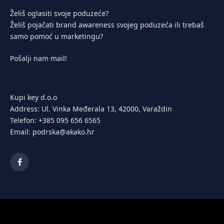
Želiš oglasiti svoje poduzeće?
Želiš pojačati brand awareness svojeg poduzeća ili trebaš
samo pomoć u marketingu?
Pošalji nam mail!
Kupi key d.o.o
Address: Ul. Vinka Međerala 13, 42000, Varaždin
Telefon: +385 095 656 6565
Email: podrska@akako.hr
Facebook