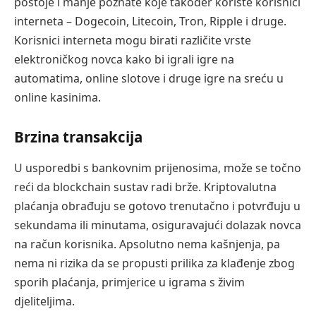
postoje i manje poznate koje također koriste korisnici
interneta – Dogecoin, Litecoin, Tron, Ripple i druge.
Korisnici interneta mogu birati različite vrste
elektroničkog novca kako bi igrali igre na
automatima, online slotove i druge igre na sreću u
online kasinima.
Brzina transakcija
U usporedbi s bankovnim prijenosima, može se točno
reći da blockchain sustav radi brže. Kriptovalutna
plaćanja obrađuju se gotovo trenutačno i potvrđuju u
sekundama ili minutama, osiguravajući dolazak novca
na račun korisnika. Apsolutno nema kašnjenja, pa
nema ni rizika da se propusti prilika za klađenje zbog
sporih plaćanja, primjerice u igrama s živim
djeliteljima.