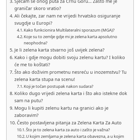
Sjećam se onog puta za Crnu Goru… Zašto me je
graničar skoro vratio?
Ali čekajte, zar nam ne vrijedi hrvatsko osiguranje
svugdje u Europi?
Kako funkcionira Multilateralni sporazum (MGA)?
Koje su to zemlje gdje mi je zelena karta apsolutno
neophodna?
Je li zelena karta stvarno još uvijek zelena?
Kako i gdje mogu dobiti svoju zelenu kartu? I koliko
će me to koštati?
Što ako doživim prometnu nesreću u inozemstvu? Tu
zelena karta stupa na scenu!
Koji je točan postupak nakon sudara?
Koliko dugo vrijedi zelena karta i što ako istekne dok
sam na putu?
Mogu li kupiti zelenu kartu na granici ako je
zaboravim?
Često postavljena pitanja za Zelena Karta Za Auto
Što je to zelena karta za auto i zašto je važna?
U kojim zemljama je zelena karta obavezna, a u kojim