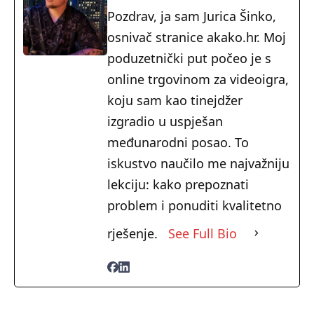
Pozdrav, ja sam Jurica Šinko,
osnivač stranice akako.hr. Moj
poduzetnički put počeo je s
online trgovinom za videoigra,
koju sam kao tinejdžer
izgradio u uspješan
međunarodni posao. To
iskustvo naučilo me najvažniju
lekciju: kako prepoznati
problem i ponuditi kvalitetno
rješenje.
See Full Bio