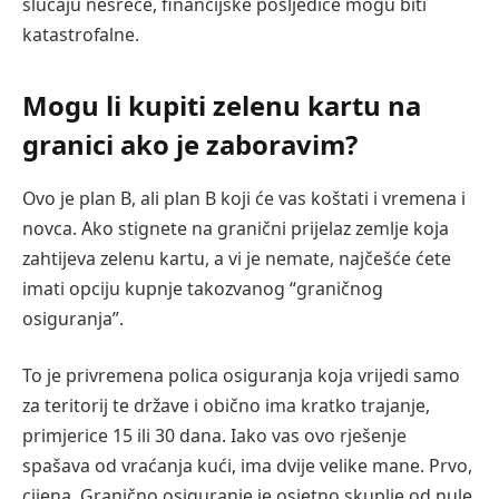
slučaju nesreće, financijske posljedice mogu biti
katastrofalne.
Mogu li kupiti zelenu kartu na
granici ako je zaboravim?
Ovo je plan B, ali plan B koji će vas koštati i vremena i
novca. Ako stignete na granični prijelaz zemlje koja
zahtijeva zelenu kartu, a vi je nemate, najčešće ćete
imati opciju kupnje takozvanog “graničnog
osiguranja”.
To je privremena polica osiguranja koja vrijedi samo
za teritorij te države i obično ima kratko trajanje,
primjerice 15 ili 30 dana. Iako vas ovo rješenje
spašava od vraćanja kući, ima dvije velike mane. Prvo,
cijena. Granično osiguranje je osjetno skuplje od nule