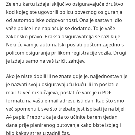
Zelenu kartu izdaje isključivo osiguravajuće društvo
kod kojeg ste ugovorili policu obveznog osiguranja
od automobilske odgovornosti. Ona je sastavni dio
vaše police i ne naplaćuje se dodatno. To je vaše
zakonsko pravo. Praksa osiguravatelja se razlikuje.
Neki će vam je automatski poslati poštom zajedno s
policom osiguranja prilikom registracije vozila. Drugi
je izdaju samo na vaš izričit zahtjev.
Ako je niste dobili ili ne znate gdje je, najjednostavnije
je nazvati svoju osiguravajuću kuću ili im poslati e-
mail. U većini slučajeva, poslat će vam je u PDF
formatu na vašu e-mail adresu isti dan. Kao što smo
već spomenuli, sve što trebate jest ispisati je na bijeli
A4 papir. Preporuka je da to učinite barem tjedan
dana prije planiranog putovanja kako biste izbjegli
bilo kakav stres u zadnji čas.