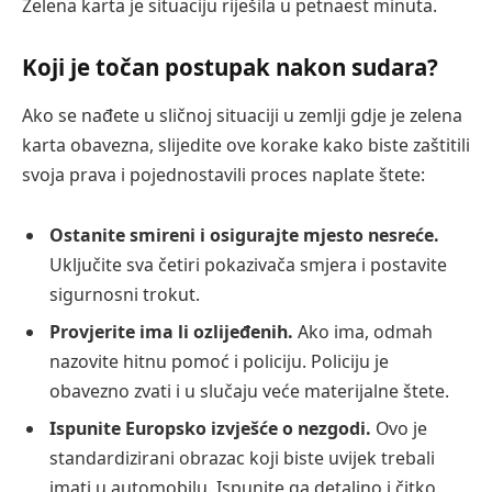
Zelena karta je situaciju riješila u petnaest minuta.
Koji je točan postupak nakon sudara?
Ako se nađete u sličnoj situaciji u zemlji gdje je zelena
karta obavezna, slijedite ove korake kako biste zaštitili
svoja prava i pojednostavili proces naplate štete:
Ostanite smireni i osigurajte mjesto nesreće.
Uključite sva četiri pokazivača smjera i postavite
sigurnosni trokut.
Provjerite ima li ozlijeđenih.
Ako ima, odmah
nazovite hitnu pomoć i policiju. Policiju je
obavezno zvati i u slučaju veće materijalne štete.
Ispunite Europsko izvješće o nezgodi.
Ovo je
standardizirani obrazac koji biste uvijek trebali
imati u automobilu. Ispunite ga detaljno i čitko.