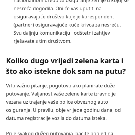
nacionalnom uredu za osiguranje zemlje u kojoj se
nesreća dogodila. Oni će vas uputiti na
osiguravajuće društvo koje je korespondent
(partner) osiguravajuće kuće krivca za nesreću.
Svu daljnju komunikaciju i odštetni zahtjev
rješavate s tim društvom.
Koliko dugo vrijedi zelena karta i
što ako istekne dok sam na putu?
Vrlo važno pitanje, pogotovo ako planirate duže
putovanje. Valjanost vaše zelene karte izravno je
vezana uz trajanje vaše police obveznog auto
osiguranja. U pravilu, obje vrijede godinu dana, od
datuma registracije vozila do datuma isteka.
Prije svakog dužeg putovanja, bacite pogled na