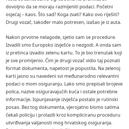
dovoljno da se moraju razmijeniti podaci. Početni
osjećaj – kaos. Što sad? Koga zvati? Kako ovo riješiti?
Drugi vozač, također malo potresen, izašao je iz auta.
Nakon prvotne nelagode, sjetio sam se procedure.
Izvadili smo Europsko izvješće o nezgodi. A onda sam
iz pretinca izvadio zelenu kartu. To je bio trenutak koji
je sve promijenio. Čim je drugi vozač vidio taj poznati
format dokumenta, napetost je popustila. Na zelenoj
karti jasno su navedeni svi međunarodno relevantni
podaci o mom osiguranju. Lako smo prepisali brojeve
polica, nazive osiguravajućih kuća i ostale potrebne
informacije. Ispunjavanje izvješća postalo je rutinski
posao. Bez tog dokumenta, vjerojatno bismo satima
čekali policiju i prolazili kroz kompliciranu proceduru
utvrđivanja valjanosti mog hrvatskog osiguranja.