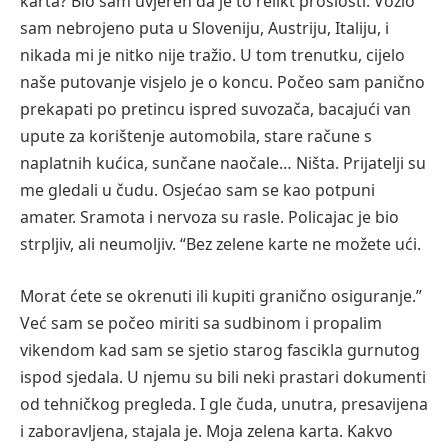
karta? Bio sam uvjeren da je to relikt prošlosti. Vozio
sam nebrojeno puta u Sloveniju, Austriju, Italiju, i
nikada mi je nitko nije tražio. U tom trenutku, cijelo
naše putovanje visjelo je o koncu. Počeo sam panično
prekapati po pretincu ispred suvozača, bacajući van
upute za korištenje automobila, stare račune s
naplatnih kućica, sunčane naočale… Ništa. Prijatelji su
me gledali u čudu. Osjećao sam se kao potpuni
amater. Sramota i nervoza su rasle. Policajac je bio
strpljiv, ali neumoljiv. “Bez zelene karte ne možete ući.
Morat ćete se okrenuti ili kupiti granično osiguranje.”
Već sam se počeo miriti sa sudbinom i propalim
vikendom kad sam se sjetio starog fascikla gurnutog
ispod sjedala. U njemu su bili neki prastari dokumenti
od tehničkog pregleda. I gle čuda, unutra, presavijena
i zaboravljena, stajala je. Moja zelena karta. Kakvo