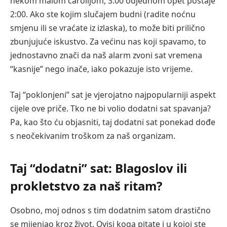
nekom malom čarolijom, 3:00 odjednom opet postaje
2:00. Ako ste kojim slučajem budni (radite noćnu
smjenu ili se vraćate iz izlaska), to može biti prilično
zbunjujuće iskustvo. Za većinu nas koji spavamo, to
jednostavno znači da naš alarm zvoni sat vremena
“kasnije” nego inače, iako pokazuje isto vrijeme.
Taj “poklonjeni” sat je vjerojatno najpopularniji aspekt
cijele ove priče. Tko ne bi volio dodatni sat spavanja?
Pa, kao što ću objasniti, taj dodatni sat ponekad dođe
s neočekivanim troškom za naš organizam.
Taj “dodatni” sat: Blagoslov ili
prokletstvo za naš ritam?
Osobno, moj odnos s tim dodatnim satom drastično
se mijenjao kroz život. Ovisi koga pitate i u kojoj ste