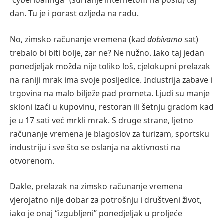
“cyberloafinga” (surfanje internetom na poslu) taj
dan. Tu je i porast ozljeda na radu.
No, zimsko računanje vremena (kad
dobivamo
sat)
trebalo bi biti bolje, zar ne? Ne nužno. Iako taj jedan
ponedjeljak možda nije toliko loš, cjelokupni prelazak
na raniji mrak ima svoje posljedice. Industrija zabave i
trgovina na malo bilježe pad prometa. Ljudi su manje
skloni izaći u kupovinu, restoran ili šetnju gradom kad
je u 17 sati već mrkli mrak. S druge strane, ljetno
računanje vremena je blagoslov za turizam, sportsku
industriju i sve što se oslanja na aktivnosti na
otvorenom.
Dakle, prelazak na zimsko računanje vremena
vjerojatno nije dobar za potrošnju i društveni život,
iako je onaj “izgubljeni” ponedjeljak u proljeće