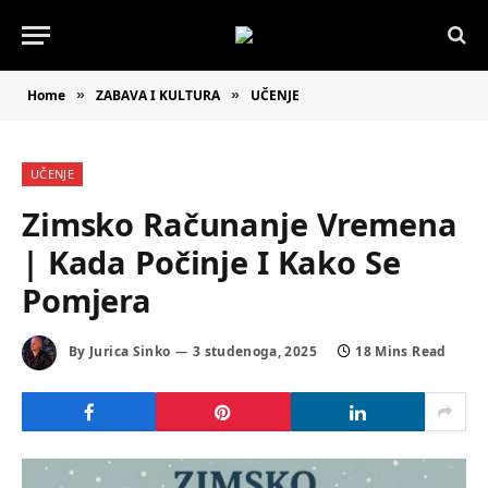
Home
ZABAVA I KULTURA
UČENJE
»
»
UČENJE
Zimsko Računanje Vremena
| Kada Počinje I Kako Se
Pomjera
By
Jurica Sinko
3 studenoga, 2025
18 Mins Read