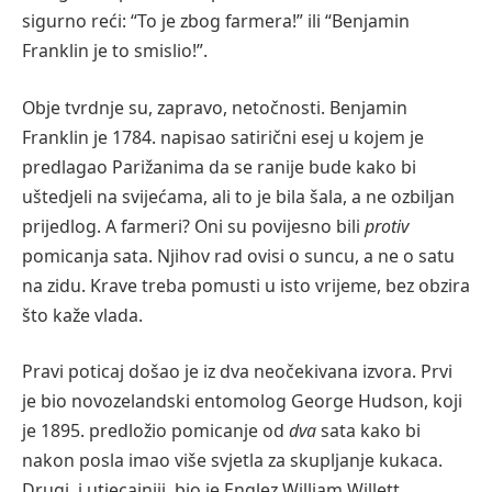
sigurno reći: “To je zbog farmera!” ili “Benjamin
Franklin je to smislio!”.
Obje tvrdnje su, zapravo, netočnosti. Benjamin
Franklin je 1784. napisao satirični esej u kojem je
predlagao Parižanima da se ranije bude kako bi
uštedjeli na svijećama, ali to je bila šala, a ne ozbiljan
prijedlog. A farmeri? Oni su povijesno bili
protiv
pomicanja sata. Njihov rad ovisi o suncu, a ne o satu
na zidu. Krave treba pomusti u isto vrijeme, bez obzira
što kaže vlada.
Pravi poticaj došao je iz dva neočekivana izvora. Prvi
je bio novozelandski entomolog George Hudson, koji
je 1895. predložio pomicanje od
dva
sata kako bi
nakon posla imao više svjetla za skupljanje kukaca.
Drugi, i utjecajniji, bio je Englez William Willett,