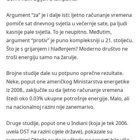
Argument “za” je i dalje isti: ljetno računanje vremena
pomiče sat dnevnog svjetla u večernje sate, pa ljudi
kasnije pale svjetla. To je neupitno. Međutim,
argument “protiv” je puno kompleksniji u 21. stoljeću.
Što je s grijanjem i hlađenjem? Moderno društvo ne
troši energiju samo na žarulje.
Brojne studije dale su potpuno oprečne rezultate.
Neke, poput one američkog Ministarstva energetike
iz 2008., zaključile su da ljetno računanje vremena
štedi oko 0.03% ukupne potrošnje energije. Malo, ali
na nacionalnoj razini nije zanemarivo.
Druge studije, poput one u Indiani (koja je tek 2006.
uvela DST na razini cijele države), pokazale su
suprotno! Otkrile su da je ušteda na rasvjeti bila više