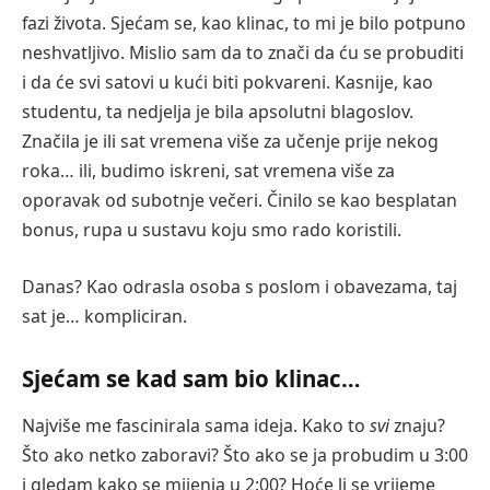
fazi života. Sjećam se, kao klinac, to mi je bilo potpuno
neshvatljivo. Mislio sam da to znači da ću se probuditi
i da će svi satovi u kući biti pokvareni. Kasnije, kao
studentu, ta nedjelja je bila apsolutni blagoslov.
Značila je ili sat vremena više za učenje prije nekog
roka… ili, budimo iskreni, sat vremena više za
oporavak od subotnje večeri. Činilo se kao besplatan
bonus, rupa u sustavu koju smo rado koristili.
Danas? Kao odrasla osoba s poslom i obavezama, taj
sat je… kompliciran.
Sjećam se kad sam bio klinac…
Najviše me fascinirala sama ideja. Kako to
svi
znaju?
Što ako netko zaboravi? Što ako se ja probudim u 3:00
i gledam kako se mijenja u 2:00? Hoće li se vrijeme