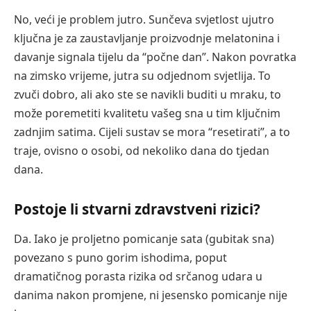
No, veći je problem jutro. Sunčeva svjetlost ujutro
ključna je za zaustavljanje proizvodnje melatonina i
davanje signala tijelu da “počne dan”. Nakon povratka
na zimsko vrijeme, jutra su odjednom svjetlija. To
zvuči dobro, ali ako ste se navikli buditi u mraku, to
može poremetiti kvalitetu vašeg sna u tim ključnim
zadnjim satima. Cijeli sustav se mora “resetirati”, a to
traje, ovisno o osobi, od nekoliko dana do tjedan
dana.
Postoje li stvarni zdravstveni rizici?
Da. Iako je proljetno pomicanje sata (gubitak sna)
povezano s puno gorim ishodima, poput
dramatičnog porasta rizika od srčanog udara u
danima nakon promjene, ni jesensko pomicanje nije