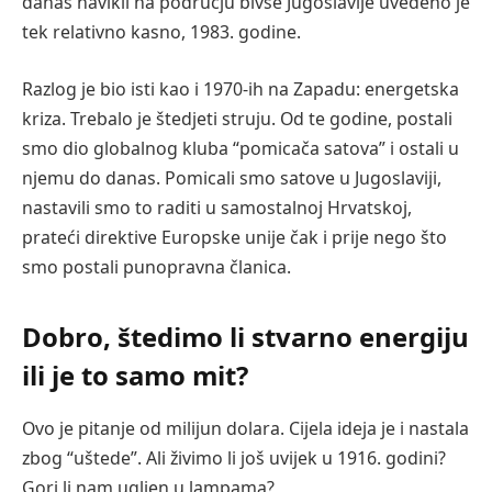
danas navikli na području bivše Jugoslavije uvedeno je
tek relativno kasno, 1983. godine.
Razlog je bio isti kao i 1970-ih na Zapadu: energetska
kriza. Trebalo je štedjeti struju. Od te godine, postali
smo dio globalnog kluba “pomicača satova” i ostali u
njemu do danas. Pomicali smo satove u Jugoslaviji,
nastavili smo to raditi u samostalnoj Hrvatskoj,
prateći direktive Europske unije čak i prije nego što
smo postali punopravna članica.
Dobro, štedimo li stvarno energiju
ili je to samo mit?
Ovo je pitanje od milijun dolara. Cijela ideja je i nastala
zbog “uštede”. Ali živimo li još uvijek u 1916. godini?
Gori li nam ugljen u lampama?