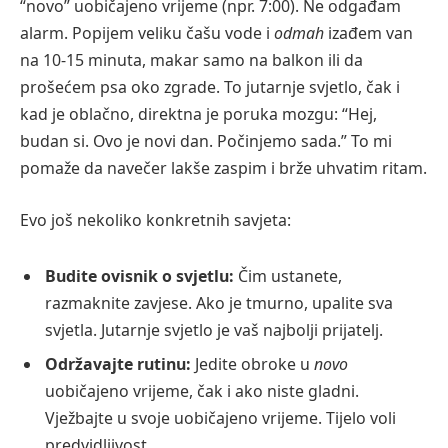
“novo” uobičajeno vrijeme (npr. 7:00). Ne odgađam
alarm. Popijem veliku čašu vode i
odmah
izađem van
na 10-15 minuta, makar samo na balkon ili da
prošećem psa oko zgrade. To jutarnje svjetlo, čak i
kad je oblačno, direktna je poruka mozgu: “Hej,
budan si. Ovo je novi dan. Počinjemo sada.” To mi
pomaže da navečer lakše zaspim i brže uhvatim ritam.
Evo još nekoliko konkretnih savjeta:
Budite ovisnik o svjetlu:
Čim ustanete,
razmaknite zavjese. Ako je tmurno, upalite sva
svjetla. Jutarnje svjetlo je vaš najbolji prijatelj.
Održavajte rutinu:
Jedite obroke u
novo
uobičajeno vrijeme, čak i ako niste gladni.
Vježbajte u svoje uobičajeno vrijeme. Tijelo voli
predvidljivost.