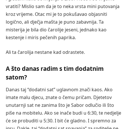
vratiti? Mislio sam da je to neka vrsta mini putovanja
kroz vrijeme. Otac mi je to pokušavao objasniti
logično, ali dječja mašta je puno zabavnija. Ta
misterija je bila dio čarolije jeseni, jednako kao
kestenje i miris pečenih paprika.
Ali ta čarolija nestane kad odrastete.
A što danas radim s tim dodatnim
satom?
Danas taj “dodatni sat” uglavnom znači kaos. Ako
imate malu djecu, znate o čemu pričam. Djetetov
unutarnji sat ne zanima što je Sabor odlučio ili što
piše na mobitelu. Ako se inače budi u 6:30, te nedjelje
će se probuditi u 5:30. I bit će gladno. I spremno za
igru. Dakle, taj “dodatni sat spavanja” za roditelje ne