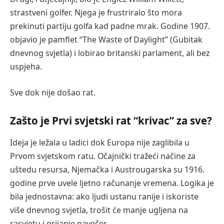
strastveni golfer. Njega je frustriralo što mora
prekinuti partiju golfa kad padne mrak. Godine 1907.
objavio je pamflet “The Waste of Daylight” (Gubitak
dnevnog svjetla) i lobirao britanski parlament, ali bez
uspjeha.
Sve dok nije došao rat.
Zašto je Prvi svjetski rat “krivac” za sve?
Ideja je ležala u ladici dok Europa nije zaglibila u
Prvom svjetskom ratu. Očajnički tražeći načine za
uštedu resursa, Njemačka i Austrougarska su 1916.
godine prve uvele ljetno računanje vremena. Logika je
bila jednostavna: ako ljudi ustanu ranije i iskoriste
više dnevnog svjetla, trošit će manje ugljena na
rasvjetu i grijanje navečer.