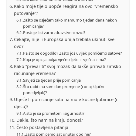
Kako moje tijelo uopće reagira na ovo “vremensko
putovanje”?
Zašto se osjećam tako mamurno tjedan dana nakon
pomicanja?
Postoje li stvarni zdravstveni rizici?
Čekajte, nije li Europska unija trebala ukinuti sve
ovo?
Pa što se dogodilo? Zašto još uvijek pomičemo satove?
Koja je opcija bolja: vječno ljeto ili vječna zima?
Kako “prevariti” svoj mozak da lakše prihvati zimsko
računanje vremena?
Savjeti za tjedan prije pomicanja
Što raditi na sam dan promjene (i onaj ključni
ponedjeljak)?
Utječe li pomicanje sata na moje kućne ljubimce (i
djecu)?
A što je sa prometom i sigurnosti?
Dakle, što nam na kraju donosi?
Često postavljena pitanja
Zašto pomičemo sat unutar godine?