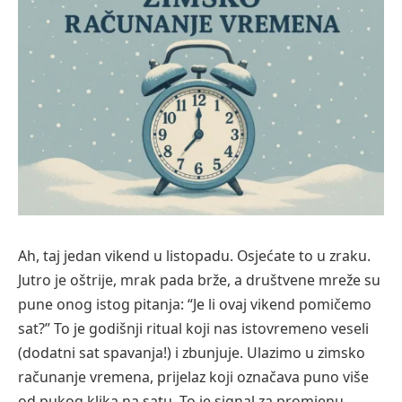
Ah, taj jedan vikend u listopadu. Osjećate to u zraku.
Jutro je oštrije, mrak pada brže, a društvene mreže su
pune onog istog pitanja: “Je li ovaj vikend pomičemo
sat?” To je godišnji ritual koji nas istovremeno veseli
(dodatni sat spavanja!) i zbunjuje. Ulazimo u zimsko
računanje vremena, prijelaz koji označava puno više
od pukog klika na satu. To je signal za promjenu