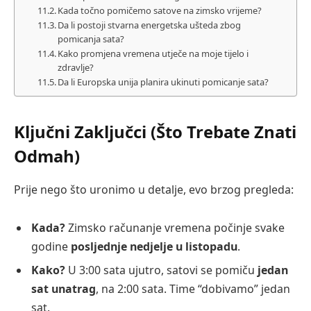
Kada točno pomičemo satove na zimsko vrijeme?
Da li postoji stvarna energetska ušteda zbog
pomicanja sata?
Kako promjena vremena utječe na moje tijelo i
zdravlje?
Da li Europska unija planira ukinuti pomicanje sata?
Ključni Zaključci (Što Trebate Znati
Odmah)
Prije nego što uronimo u detalje, evo brzog pregleda:
Kada?
Zimsko računanje vremena počinje svake
godine
posljednje nedjelje u listopadu
.
Kako?
U 3:00 sata ujutro, satovi se pomiču
jedan
sat unatrag
, na 2:00 sata. Time “dobivamo” jedan
sat.