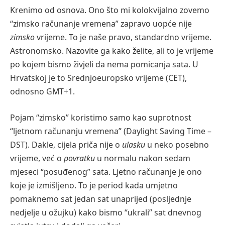
Krenimo od osnova. Ono što mi kolokvijalno zovemo
“zimsko računanje vremena” zapravo uopće nije
zimsko
vrijeme. To je naše pravo, standardno vrijeme.
Astronomsko. Nazovite ga kako želite, ali to je vrijeme
po kojem bismo živjeli da nema pomicanja sata. U
Hrvatskoj je to Srednjoeuropsko vrijeme (CET),
odnosno GMT+1.
Pojam “zimsko” koristimo samo kao suprotnost
“ljetnom računanju vremena” (Daylight Saving Time –
DST). Dakle, cijela priča nije o
ulasku
u neko posebno
vrijeme, već o
povratku
u normalu nakon sedam
mjeseci “posuđenog” sata. Ljetno računanje je ono
koje je izmišljeno. To je period kada umjetno
pomaknemo sat jedan sat unaprijed (posljednje
nedjelje u ožujku) kako bismo “ukrali” sat dnevnog