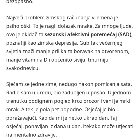
bezopasno.
Najveći problem zimskog računanja vremena je
psihološki. To je nagli dolazak mraka. Za mnoge ljude,
ovo je okidač za
sezonski afektivni poremećaj (SAD)
,
poznatiji kao zimska depresija. Gubitak večernjeg
svjetla znači manje prilika za boravak na otvorenom,
manje vitamina D i općenito siviju, tmurniju
svakodnevicu.
Sjećam se jedne zime, nedugo nakon pomicanja sata.
Radio sam u uredu, bio zadubljen u posao. U jednom
trenutku podignem pogled kroz prozor i vani je mrkli
mrak. A tek je pola pet popodne. Osjećaj je bio…
poražavajući. Kao da mi je netko ukrao dan. Taj
osjećaj, ponavljan iz dana u dan, itekako može utjecati
na mentalno zdravlje.