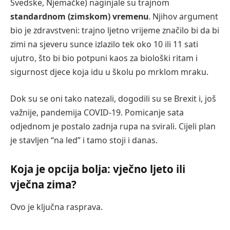
Švedske, Njemačke) naginjale su trajnom
standardnom (zimskom) vremenu
. Njihov argument
bio je zdravstveni: trajno ljetno vrijeme značilo bi da bi
zimi na sjeveru sunce izlazilo tek oko 10 ili 11 sati
ujutro, što bi bio potpuni kaos za biološki ritam i
sigurnost djece koja idu u školu po mrklom mraku.
Dok su se oni tako natezali, dogodili su se Brexit i, još
važnije, pandemija COVID-19. Pomicanje sata
odjednom je postalo zadnja rupa na svirali. Cijeli plan
je stavljen “na led” i tamo stoji i danas.
Koja je opcija bolja: vječno ljeto ili
vječna zima?
Ovo je ključna rasprava.