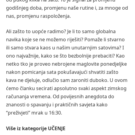
godišnjeg doba, promjenu naše rutine i, za mnoge od
nas, promjenu raspoloženja.
Ali zašto to uopće radimo? Je li to samo globalna
navika koje se ne možemo riješiti? Pomaže li stvarno
ili samo stvara kaos u našim unutarnjim satovima? I
ono najvažnije, kako se što bezbolnije prebaciti? Kao
netko tko je proveo nebrojene maglovite ponedjeljke
nakon pomicanja sata pokušavajući shvatiti zašto
kava ne djeluje, odlučio sam zaroniti duboko. U ovom
ćemo članku secirati apsolutno svaki aspekt zimskog
računanja vremena. Od povijesnih anegdota do
znanosti o spavanju i praktičnih savjeta kako
“preživjeti” mrak u 16:30.
Više iz kategorije
UČENJE