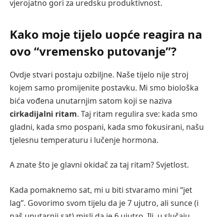
vjerojatno gori za uredsku produktivnost.
Kako moje tijelo uopće reagira na
ovo “vremensko putovanje”?
Ovdje stvari postaju ozbiljne. Naše tijelo nije stroj
kojem samo promijenite postavku. Mi smo biološka
bića vođena unutarnjim satom koji se naziva
cirkadijalni ritam
. Taj ritam regulira sve: kada smo
gladni, kada smo pospani, kada smo fokusirani, našu
tjelesnu temperaturu i lučenje hormona.
A znate što je glavni okidač za taj ritam? Svjetlost.
Kada pomaknemo sat, mi u biti stvaramo mini “jet
lag”. Govorimo svom tijelu da je 7 ujutro, ali sunce (i
naš unutarnji sat) misli da je 6 ujutro. Ili, u slučaju