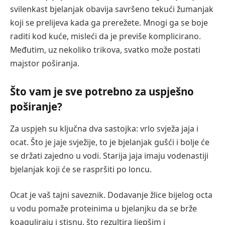
svilenkast bjelanjak obavija savršeno tekući žumanjak
koji se prelijeva kada ga prerežete. Mnogi ga se boje
raditi kod kuće, misleći da je previše komplicirano.
Međutim, uz nekoliko trikova, svatko može postati
majstor poširanja.
Što vam je sve potrebno za uspješno
poširanje?
Za uspjeh su ključna dva sastojka: vrlo svježa jaja i
ocat. Što je jaje svježije, to je bjelanjak gušći i bolje će
se držati zajedno u vodi. Starija jaja imaju vodenastiji
bjelanjak koji će se raspršiti po loncu.
Ocat je vaš tajni saveznik. Dodavanje žlice bijelog octa
u vodu pomaže proteinima u bjelanjku da se brže
koaguliraju i stisnu, što rezultira ljepšim i