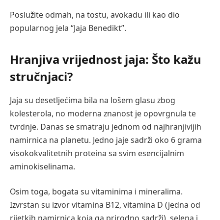
Poslužite odmah, na tostu, avokadu ili kao dio
popularnog jela “Jaja Benedikt”.
Hranjiva vrijednost jaja: Što kažu
stručnjaci?
Jaja su desetljećima bila na lošem glasu zbog
kolesterola, no moderna znanost je opovrgnula te
tvrdnje. Danas se smatraju jednom od najhranjivijih
namirnica na planetu. Jedno jaje sadrži oko 6 grama
visokokvalitetnih proteina sa svim esencijalnim
aminokiselinama.
Osim toga, bogata su vitaminima i mineralima.
Izvrstan su izvor vitamina B12, vitamina D (jedna od
rijetkih namirnica koja ga prirodno sadrži), selena i