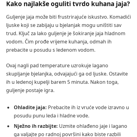
Kako najlakše oguliti tvrdo kuhana jaja?
Guljenje jaja može biti frustrirajuće iskustvo. Komadići
ljuske koji se zabijaju u bjelanjak mogu uništiti sav
trud. Ključ za lako guljenje je šokiranje jaja hladnom
vodom. Čim prođe vrijeme kuhanja, odmah ih
prebacite u posudu s ledenom vodom.
Ovaj nagli pad temperature uzrokuje lagano
skupljanje bjelanjka, odvajajući ga od ljuske. Ostavite
ih u ledenoj kupelji barem 5 minuta. Nakon toga,
guljenje postaje igra.
Ohladite jaja:
Prebacite ih iz vruće vode izravno u
posudu punu leda i hladne vode.
Nježno ih razbijte:
Uzmite ohlađeno jaje i lagano
ga valjajte po radnoj površini kako biste razbili