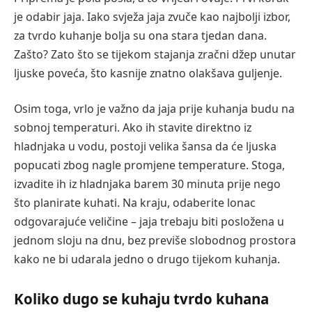
je odabir jaja. Iako svježa jaja zvuče kao najbolji izbor,
za tvrdo kuhanje bolja su ona stara tjedan dana.
Zašto? Zato što se tijekom stajanja zračni džep unutar
ljuske poveća, što kasnije znatno olakšava guljenje.
Osim toga, vrlo je važno da jaja prije kuhanja budu na
sobnoj temperaturi. Ako ih stavite direktno iz
hladnjaka u vodu, postoji velika šansa da će ljuska
popucati zbog nagle promjene temperature. Stoga,
izvadite ih iz hladnjaka barem 30 minuta prije nego
što planirate kuhati. Na kraju, odaberite lonac
odgovarajuće veličine – jaja trebaju biti posložena u
jednom sloju na dnu, bez previše slobodnog prostora
kako ne bi udarala jedno o drugo tijekom kuhanja.
Koliko dugo se kuhaju tvrdo kuhana