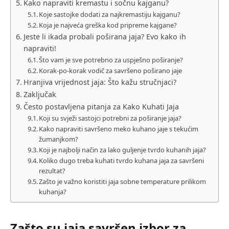
Kako napraviti kremastu i sočnu kajganu?
Koje sastojke dodati za najkremastiju kajganu?
Koja je najveća greška kod pripreme kajgane?
Jeste li ikada probali poširana jaja? Evo kako ih
napraviti!
Što vam je sve potrebno za uspješno poširanje?
Korak-po-korak vodič za savršeno poširano jaje
Hranjiva vrijednost jaja: Što kažu stručnjaci?
Zaključak
Često postavljena pitanja za Kako Kuhati Jaja
Koji su svježi sastojci potrebni za poširanje jaja?
Kako napraviti savršeno meko kuhano jaje s tekućim
žumanjkom?
Koji je najbolji način za lako guljenje tvrdo kuhanih jaja?
Koliko dugo treba kuhati tvrdo kuhana jaja za savršeni
rezultat?
Zašto je važno koristiti jaja sobne temperature prilikom
kuhanja?
Zašto su jaja savršen izbor za