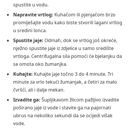
spustite u vodu.
Napravite vrtlog:
Kuhačom ili pjenjačom brzo
promiješajte vodu kako biste stvorili lagani vrtlog
u sredini lonca.
Spustite jaje:
Odmah, dok se vrtlog još okreće,
nježno spustite jaje iz zdjelice u samo središte
vrtloga. Centrifugalna sila pomoći će bjelanjku da
se omota oko žumanjka.
Kuhajte:
Kuhajte jaje točno 3 do 4 minute. Tri
minute za vrlo tekući žumanjak, a četiri za malo
čvršći, ali i dalje mekan.
Izvadite ga:
Šupljikavom žlicom pažljivo izvadite
poširano jaje iz vode i stavite ga na papirnati
ubrus na nekoliko sekundi da se ocijedi višak
vode.