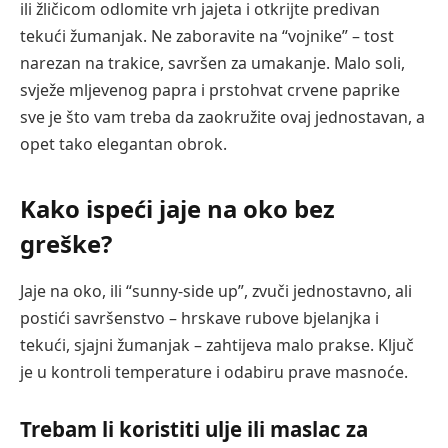
ili žličicom odlomite vrh jajeta i otkrijte predivan
tekući žumanjak. Ne zaboravite na “vojnike” – tost
narezan na trakice, savršen za umakanje. Malo soli,
svježe mljevenog papra i prstohvat crvene paprike
sve je što vam treba da zaokružite ovaj jednostavan, a
opet tako elegantan obrok.
Kako ispeći jaje na oko bez
greške?
Jaje na oko, ili “sunny-side up”, zvuči jednostavno, ali
postići savršenstvo – hrskave rubove bjelanjka i
tekući, sjajni žumanjak – zahtijeva malo prakse. Ključ
je u kontroli temperature i odabiru prave masnoće.
Trebam li koristiti ulje ili maslac za