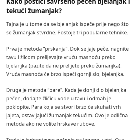
Kako postići savršeno pečen bjelanjak i
tekući žumanjak?
Tajna je u tome da se bjelanjak ispeče prije nego što
se žumanjak stvrdne. Postoje tri popularne tehnike.
Prva je metoda “prskanja”. Dok se jaje peče, nagnite
tavu i žlicom prelijevajte vruću masnoću preko
bjelanjka (pazite da ne prelijete preko žumanjka).
Vruća masnoća će brzo ispeći gornji sloj bjelanjka.
Druga je metoda “pare”. Kada je donji dio bjelanjka
pečen, dodajte žličicu vode u tavu i odmah je
poklopite. Para koja se stvori brzo će skuhati vrh
jajeta, ostavljajući žumanjak tekućim. Ovo je odlična
metoda ako ne volite hrskave rubove.
Treća je jednostavno pečenje na laganoj vatri. Ova