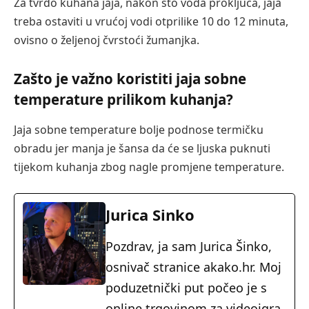
Za tvrdo kuhana jaja, nakon što voda proključa, jaja
treba ostaviti u vrućoj vodi otprilike 10 do 12 minuta,
ovisno o željenoj čvrstoći žumanjka.
Zašto je važno koristiti jaja sobne
temperature prilikom kuhanja?
Jaja sobne temperature bolje podnose termičku
obradu jer manja je šansa da će se ljuska puknuti
tijekom kuhanja zbog nagle promjene temperature.
Jurica Sinko
Pozdrav, ja sam Jurica Šinko,
osnivač stranice akako.hr. Moj
poduzetnički put počeo je s
online trgovinom za videoigra,