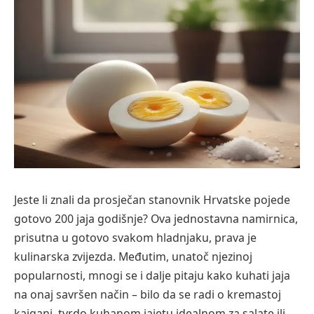
Jeste li znali da prosječan stanovnik Hrvatske pojede
gotovo 200 jaja godišnje? Ova jednostavna namirnica,
prisutna u gotovo svakom hladnjaku, prava je
kulinarska zvijezda. Međutim, unatoč njezinoj
popularnosti, mnogi se i dalje pitaju kako kuhati jaja
na onaj savršen način – bilo da se radi o kremastoj
kajgani, tvrdo kuhanom jajetu idealnom za salate ili