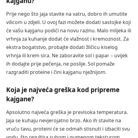
kajganu?
Prije nego što jaja stavite na vatru, dobro ih umutite
vilicom u zdjeli. U ovoj fazi možete dodati sastojke koji
će vašu kajganu podići na novu razinu. Malo mlijeka ili
vrhnja za kuhanje dodat će vlažnost i kremoznost. Za
ekstra bogatstvo, probajte dodati žličicu kiselog
vrhnja ili krem sira. Ne zaboravite sol i papar – uvijek
ih dodajte prije pečenja, ne poslije. Sol pomaže
razgraditi proteine i čini kajganu nježnijom.
Koja je najveća greška kod pripreme
kajgane?
Apsolutno najveća greška je previsoka temperatura.
Jaja se kuhaju nevjerojatno brzo. Ako ih stavite na
vruću tavu, proteini će se odmah stisnuti i izbaciti svu
vodu, što rezultira suhom i gumenom teksturom.