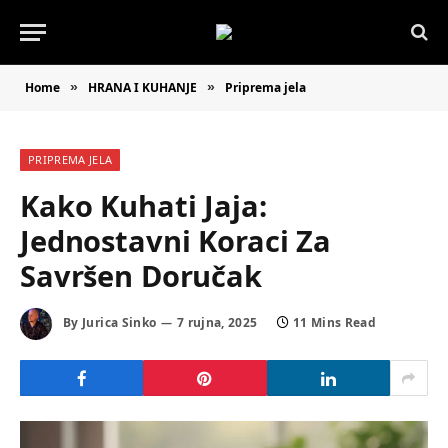
Home
HRANA I KUHANJE
Priprema jela
»
»
PRIPREMA JELA
Kako Kuhati Jaja:
Jednostavni Koraci Za
Savršen Doručak
By
Jurica Sinko
7 rujna, 2025
11 Mins Read