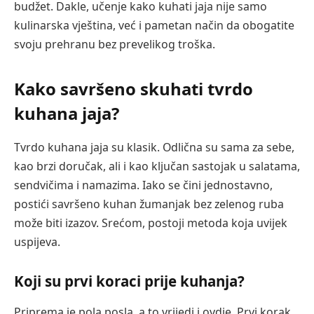
budžet. Dakle, učenje kako kuhati jaja nije samo
kulinarska vještina, već i pametan način da obogatite
svoju prehranu bez prevelikog troška.
Kako savršeno skuhati tvrdo
kuhana jaja?
Tvrdo kuhana jaja su klasik. Odlična su sama za sebe,
kao brzi doručak, ali i kao ključan sastojak u salatama,
sendvičima i namazima. Iako se čini jednostavno,
postići savršeno kuhan žumanjak bez zelenog ruba
može biti izazov. Srećom, postoji metoda koja uvijek
uspijeva.
Koji su prvi koraci prije kuhanja?
Priprema je pola posla, a to vrijedi i ovdje. Prvi korak