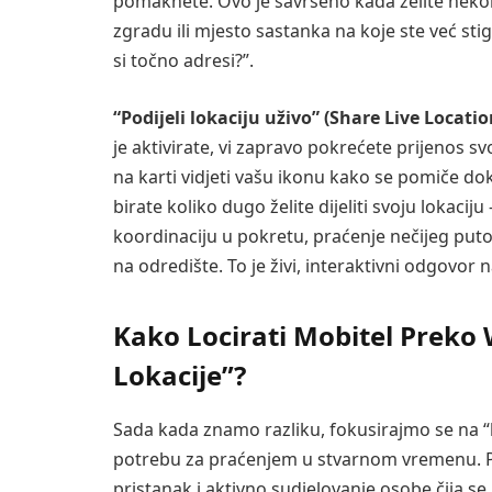
pomaknete. Ovo je savršeno kada želite neko
zgradu ili mjesto sastanka na koje ste već sti
si točno adresi?”.
“Podijeli lokaciju uživo” (Share Live Locatio
je aktivirate, vi zapravo pokrećete prijenos 
na karti vidjeti vašu ikonu kako se pomiče dok v
birate koliko dugo želite dijeliti svoju lokaciju 
koordinaciju u pokretu, praćenje nečijeg puto
na odredište. To je živi, interaktivni odgovor n
Kako Locirati Mobitel Prek
Lokacije”?
Sada kada znamo razliku, fokusirajmo se na “li
potrebu za praćenjem u stvarnom vremenu. Pr
pristanak i aktivno sudjelovanje osobe čija se l