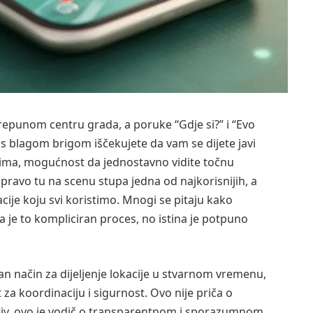
u prepunom centru grada, a poruke “Gdje si?” i “Evo
s blagom brigom iščekujete da vam se dijete javi
nucima, mogućnost da jednostavno vidite točnu
 Upravo tu na scenu stupa jedna od najkorisnijih, a
cije koju svi koristimo. Mnogi se pitaju kako
a je to kompliciran proces, no istina je potpuno
n način za dijeljenje lokacije u stvarnom vremenu,
za koordinaciju i sigurnost. Ovo nije priča o
rotiv, ovo je vodič o transparentnom i sporazumnom