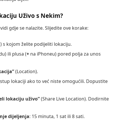
okaciju Uživo s Nekim?
i vidi gdje se nalazite. Slijedite ove korake:
s kojom želite podijeliti lokaciju.
u) ili plusa (
+
na iPhoneu) pored polja za unos
kacija”
(Location).
istup lokaciji ako to već niste omogućili. Dopustite
eli lokaciju uživo”
(Share Live Location). Dodirnite
nje dijeljenja
: 15 minuta, 1 sat ili 8 sati.