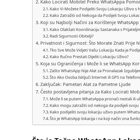
Kako Locirati Mobitel Preko WhatsAppa Pomoću
Kako Vi Možete Podijeliti Svoju Lokaciju Uživo s
Kako Zatražiti od Nekoga da Podijeli Svoju Lokac
Koji su Najbolji Načini za Korištenje WhatsAp
Kako Olakšati Koordinaciju Sastanaka s Prijatelj
Radi Sigurnosti Obitelji?
Privatnost i Sigurnost: Što Morate Znati Prije N
Tko Sve Može Vidjeti Vašu Lokaciju Kada je Podije
Kako Ručno Prestati Dijeliti Lokaciju Uživo?
Koja su Ograničenja i Može li se WhatsApp Kori
Zašto WhatsApp Nije Alat za Pronalazak Izgublje
Što Ako Osoba Isključi Internet ili GPS na Telefon
Zaključak: Pametan Alat za Pametne Ljude
Često postavljena pitanja za Kako Locirati Mo
Može li se putem WhatsAppa pronaći nestali ili u
Kako mogu zatražiti od nekoga da podijeli svoju 
Kako podijeliti svoju lokaciju uživo putem What
Što je WhatsApp lokacija i na koji način ona funk