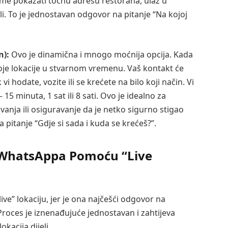
me pokazati točnu adresu restorana, ulaz u
gli. To je jednostavan odgovor na pitanje “Na kojoj
n):
Ovo je dinamična i mnogo moćnija opcija. Kada
svoje lokacije u stvarnom vremenu. Vaš kontakt će
i hodate, vozite ili se krećete na bilo koji način. Vi
– 15 minuta, 1 sat ili 8 sati. Ovo je idealno za
vanja ili osiguravanje da je netko sigurno stigao
a pitanje “Gdje si sada i kuda se krećeš?”.
o WhatsAppa Pomoću “Live
ve” lokaciju, jer je ona najčešći odgovor na
oces je iznenađujuće jednostavan i zahtijeva
okacija dijeli.