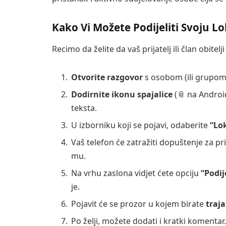
Kako Vi Možete Podijeliti Svoju L
Recimo da želite da vaš prijatelj ili član obitelj
Otvorite razgovor
s osobom (ili grupom) 
Dodirnite ikonu spajalice
(📎 na Android
teksta.
U izborniku koji se pojavi, odaberite
“Lo
Vaš telefon će zatražiti dopuštenje za pr
mu.
Na vrhu zaslona vidjet ćete opciju
“Podij
je.
Pojavit će se prozor u kojem birate
traja
Po želji, možete dodati i kratki komentar.