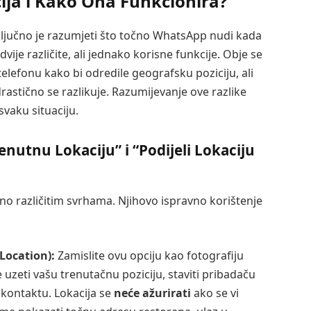
ija i Kako Ona Funkcionira?
ključno je razumjeti što točno WhatsApp nudi kada
 dvije različite, ali jednako korisne funkcije. Obje se
efonu kako bi odredile geografsku poziciju, ali
 drastično se razlikuje. Razumijevanje ove razlike
vaku situaciju.
renutnu Lokaciju” i “Podijeli Lokaciju
uno različitim svrhama. Njihovo ispravno korištenje
 Location):
Zamislite ovu opciju kao fotografiju
 uzeti vašu trenutačnu poziciju, staviti pribadaču
m kontaktu. Lokacija se
neće ažurirati
ako se vi