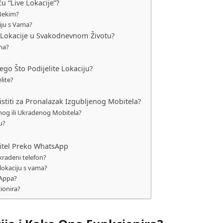
 “Live Lokacije”?
 Nekim?
iju s Vama?
p Lokacije u Svakodnevnom Životu?
ima?
ego Što Podijelite Lokaciju?
lite?
stiti za Pronalazak Izgubljenog Mobitela?
nog ili Ukradenog Mobitela?
u?
bitel Preko WhatsApp
kradeni telefon?
lokaciju s vama?
sAppa?
cionira?