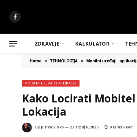
Facebook
ZDRAVLJE
KALKULATOR
TEH
Home
TEHNOLOGIJA
Mobilni uređaji i aplikacij
»
»
MOBILNI UREĐAJI I APLIKACIJE
Kako Locirati Mobite
Lokacija
By
Jurica Sinko
23 srpnja, 2025
9 Mins Read