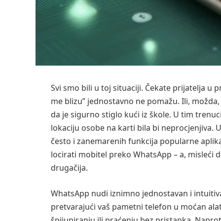
Svi smo bili u toj situaciji. Čekate prijatelja 
me blizu” jednostavno ne pomažu. Ili, možda, 
da je sigurno stiglo kući iz škole. U tim tre
lokaciju osobe na karti bila bi neprocjenjiva.
često i zanemarenih funkcija popularne aplika
locirati mobitel preko WhatsApp – a, misleći d
drugačija.
WhatsApp nudi iznimno jednostavan i intuitiva
pretvarajući vaš pametni telefon u moćan alat 
špijuniranju ili praćenju bez pristanka. Nap