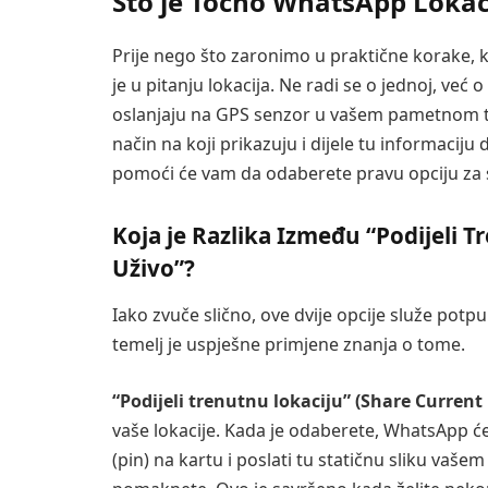
Što je Točno WhatsApp Lokac
Prije nego što zaronimo u praktične korake, 
je u pitanju lokacija. Ne radi se o jednoj, već o
oslanjaju na GPS senzor u vašem pametnom tel
način na koji prikazuju i dijele tu informaciju
pomoći će vam da odaberete pravu opciju za s
Koja je Razlika Između “Podijeli T
Uživo”?
Iako zvuče slično, ove dvije opcije služe potp
temelj je uspješne primjene znanja o tome.
“Podijeli trenutnu lokaciju” (Share Current
vaše lokacije. Kada je odaberete, WhatsApp će
(pin) na kartu i poslati tu statičnu sliku vaše