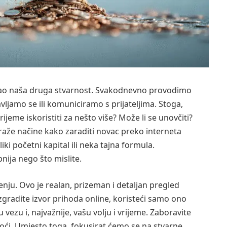
ostao naša druga stvarnost. Svakodnevno provodimo
vljamo se ili komuniciramo s prijateljima. Stoga,
rijeme iskoristiti za nešto više? Može li se unovčiti?
raže načine kako zaraditi novac preko interneta
iki početni kapital ili neka tajna formula.
nija nego što mislite.
enju. Ovo je realan, prizeman i detaljan pregled
radite izvor prihoda online, koristeći samo ono
 vezu i, najvažnije, vašu volju i vrijeme. Zaboravite
oći. Umjesto toga, fokusirat ćemo se na stvarne