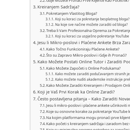
Gdje Možete Pronaći Prve Klijente Kao Početnik?
Kreiranjem Sadržaja?
Pokretanjem Vlastitog Bloga?
Koji su koraci za pokretanje besplatnog bloga?
Na koje sve načine možete zaraditi od bloga?
Treba li Vam Profesionalna Oprema za Pokretan
Koji su koraci za uspješno pokretanje YouTube
Jesu li Mikro-poslovi i Plaćene Ankete Brza Za
Kako Točno Funkcioniraju Plaćene Ankete?
Što su Zapravo Mikro-poslovi i Gdje ih Pronaći?
Kako Možete Postati Online Tutor i Zaraditi P
Kako Možete Započeti s Online Podukama?
Kako možete zaraditi podučavanjem stranih jez
Kako možete nuditi akademske instrukcije prek
Kako Možete Zaraditi Kreiranjem i Prodajom Onl
Koji je Vaš Prvi Korak ka Online Zaradi?
Često postavljena pitanja – Kako Zaraditi Nova
Jesu li mikro-poslovi i plaćene ankete učinkoviti 
Koje su osnovne korake za pokretanje YouTube 
Na kojim platformama mogu pronaći prve klijent
Kako početi s kreiranjem sadržaja i zaradom bez
Koje su minimalne opreme potrebne za započinj