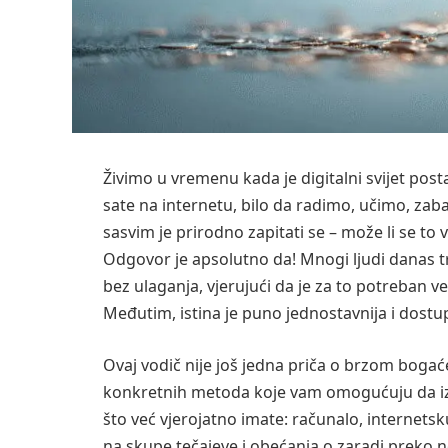
Živimo u vremenu kada je digitalni svijet p
sate na internetu, bilo da radimo, učimo, zaba
sasvim je prirodno zapitati se – može li se to v
Odgovor je apsolutno da! Mnogi ljudi danas t
bez ulaganja, vjerujući da je za to potreban vel
Međutim, istina je puno jednostavnija i dostup
Ovaj vodič nije još jedna priča o brzom bogać
konkretnih metoda koje vam omogućuju da izg
što već vjerojatno imate: računalo, internetsku
na skupe tečajeve i obećanja o zaradi preko n