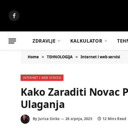
Facebook
ZDRAVLJE
KALKULATOR
TEH
Home
TEHNOLOGIJA
Internet i web servisi
»
»
INTERNET I WEB SERVISI
Kako Zaraditi Novac 
Ulaganja
By
Jurica Sinko
26 srpnja, 2025
12 Mins Read