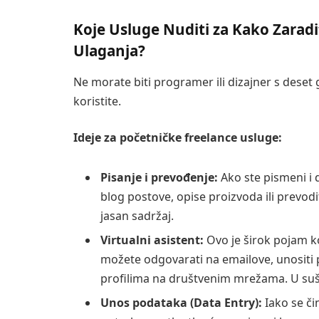
Koje Usluge Nuditi za Kako Zarad
Ulaganja?
Ne morate biti programer ili dizajner s deset 
koristite.
Ideje za početničke freelance usluge:
Pisanje i prevođenje:
Ako ste pismeni i 
blog postove, opise proizvoda ili prevod
jasan sadržaj.
Virtualni asistent:
Ovo je širok pojam ko
možete odgovarati na emailove, unositi po
profilima na društvenim mrežama. U sušt
Unos podataka (Data Entry):
Iako se či