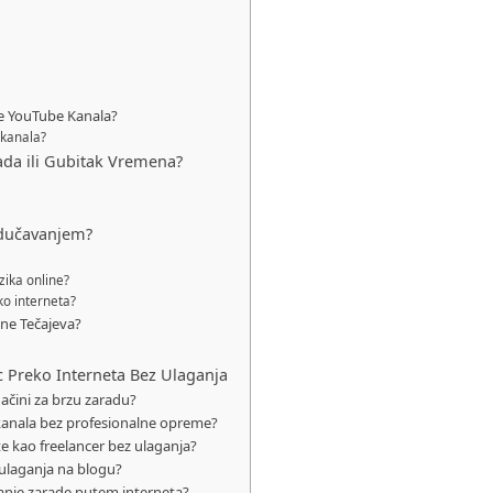
je YouTube Kanala?
 kanala?
rada ili Gubitak Vremena?
odučavanjem?
ika online?
o interneta?
ine Tečajeva?
c Preko Interneta Bez Ulaganja
načini za brzu zaradu?
kanala bez profesionalne opreme?
e kao freelancer bez ulaganja?
 ulaganja na blogu?
anje zarade putem interneta?