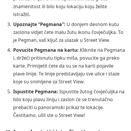
znamenitost ili bilo koju lokaciju koju želite
istražiti.
Upoznajte “Pegmana”:
U donjem desnom kutu
zaslona vidjet ćete malu žutu ikonu čovječuljka. To
je Pegman, vaš ključ za ulazak u Street View.
Povucite Pegmana na kartu:
Kliknite na Pegmana
i, držeći pritisnutu tipku miša, povucite ga preko
karte. Primijetit ćete da su se na karti pojavile
plave linije. Te linije predstavljaju sve ulice i staze
koje su snimljene za Street View.
Ispustite Pegmana:
Ispustite žutog čovječuljka na
bilo koju plavu liniju i zaslon će se trenutačno
prebaciti u panoramski prikaz te lokacije.
Čestitamo, ušli ste u Street View!