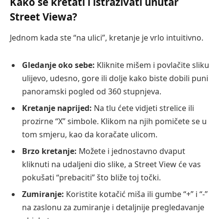
Kako se kretati i istraživati unutar
Street Viewa?
Jednom kada ste “na ulici”, kretanje je vrlo intuitivno.
Gledanje oko sebe:
Kliknite mišem i povlačite sliku
ulijevo, udesno, gore ili dolje kako biste dobili puni
panoramski pogled od 360 stupnjeva.
Kretanje naprijed:
Na tlu ćete vidjeti strelice ili
prozirne “X” simbole. Klikom na njih pomičete se u
tom smjeru, kao da koračate ulicom.
Brzo kretanje:
Možete i jednostavno dvaput
kliknuti na udaljeni dio slike, a Street View će vas
pokušati “prebaciti” što bliže toj točki.
Zumiranje:
Koristite kotačić miša ili gumbe “+” i “-”
na zaslonu za zumiranje i detaljnije pregledavanje