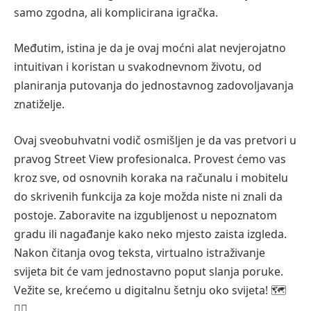
samo zgodna, ali komplicirana igračka.
Međutim, istina je da je ovaj moćni alat nevjerojatno
intuitivan i koristan u svakodnevnom životu, od
planiranja putovanja do jednostavnog zadovoljavanja
znatiželje.
Ovaj sveobuhvatni vodič osmišljen je da vas pretvori u
pravog Street View profesionalca. Provest ćemo vas
kroz sve, od osnovnih koraka na računalu i mobitelu
do skrivenih funkcija za koje možda niste ni znali da
postoje. Zaboravite na izgubljenost u nepoznatom
gradu ili nagađanje kako neko mjesto zaista izgleda.
Nakon čitanja ovog teksta, virtualno istraživanje
svijeta bit će vam jednostavno poput slanja poruke.
Vežite se, krećemo u digitalnu šetnju oko svijeta! 🗺️
🚶‍♂️