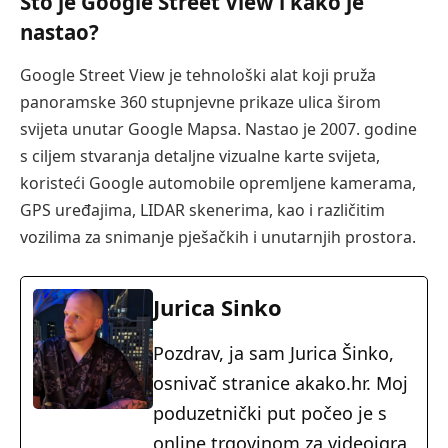
Što je Google Street View i kako je
nastao?
Google Street View je tehnološki alat koji pruža
panoramske 360 stupnjevne prikaze ulica širom
svijeta unutar Google Mapsa. Nastao je 2007. godine
s ciljem stvaranja detaljne vizualne karte svijeta,
koristeći Google automobile opremljene kamerama,
GPS uređajima, LIDAR skenerima, kao i različitim
vozilima za snimanje pješačkih i unutarnjih prostora.
Jurica Sinko
Pozdrav, ja sam Jurica Šinko,
osnivač stranice akako.hr. Moj
poduzetnički put počeo je s
online trgovinom za videoigra,