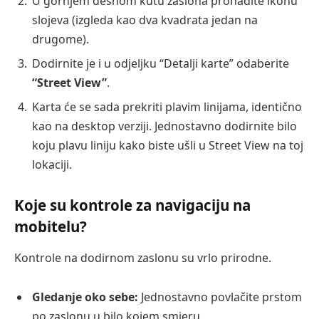
U gornjem desnom kutu zaslona pronađite ikonu
slojeva (izgleda kao dva kvadrata jedan na
drugome).
Dodirnite je i u odjeljku “Detalji karte” odaberite
“Street View”
.
Karta će se sada prekriti plavim linijama, identično
kao na desktop verziji. Jednostavno dodirnite bilo
koju plavu liniju kako biste ušli u Street View na toj
lokaciji.
Koje su kontrole za navigaciju na
mobitelu?
Kontrole na dodirnom zaslonu su vrlo prirodne.
Gledanje oko sebe:
Jednostavno povlačite prstom
po zaslonu u bilo kojem smjeru.