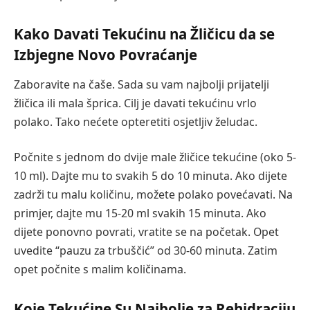
Kako Davati Tekućinu na Žličicu da se
Izbjegne Novo Povraćanje
Zaboravite na čaše. Sada su vam najbolji prijatelji
žličica ili mala šprica. Cilj je davati tekućinu vrlo
polako. Tako nećete opteretiti osjetljiv želudac.
Počnite s jednom do dvije male žličice tekućine (oko 5-
10 ml). Dajte mu to svakih 5 do 10 minuta. Ako dijete
zadrži tu malu količinu, možete polako povećavati. Na
primjer, dajte mu 15-20 ml svakih 15 minuta. Ako
dijete ponovno povrati, vratite se na početak. Opet
uvedite “pauzu za trbuščić” od 30-60 minuta. Zatim
opet počnite s malim količinama.
Koje Tekućine Su Najbolje za Rehidraciju