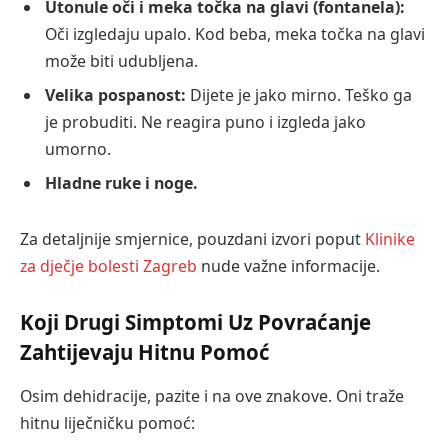
Utonule oči i meka točka na glavi (fontanela):
Oči izgledaju upalo. Kod beba, meka točka na glavi
može biti udubljena.
Velika pospanost:
Dijete je jako mirno. Teško ga
je probuditi. Ne reagira puno i izgleda jako
umorno.
Hladne ruke i noge.
Za detaljnije smjernice, pouzdani izvori poput
Klinike
za dječje bolesti Zagreb
nude važne informacije.
Koji Drugi Simptomi Uz Povraćanje
Zahtijevaju Hitnu Pomoć
Osim dehidracije, pazite i na ove znakove. Oni traže
hitnu liječničku pomoć: