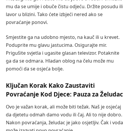
mu da se umije i obuče čistu odjeću. Držite posudu ili
lavor u blizini. Tako ćete izbjeći nered ako se
povraćanje ponovi.
Smjestite ga na udobno mjesto, na kauč ili u krevet.
Poduprite mu glavu jastucima. Osigurajte mir.
Prigušite svjetla i ugasite glasan televizor. Potaknite
ga da se odmara. Hladan oblog na čelu može mu
pomoći da se osjeća bolje.
Ključan Korak Kako Zaustaviti
Povraćanje Kod Djece: Pauza za Želudac
Ovo je važan korak, ali može biti težak. Naš je osjećaj
da djetetu odmah damo vodu ili čaj. Ali to nije dobro.
Nakon povraćanja, želudac je jako osjetljiv. Čak i voda
može izazvati novo povraćanje.