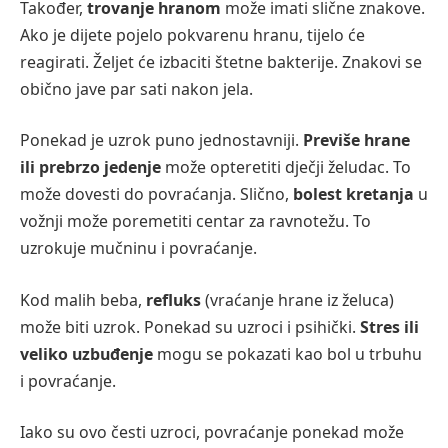
Također,
trovanje hranom
može imati slične znakove.
Ako je dijete pojelo pokvarenu hranu, tijelo će
reagirati. Željet će izbaciti štetne bakterije. Znakovi se
obično jave par sati nakon jela.
Ponekad je uzrok puno jednostavniji.
Previše hrane
ili prebrzo jedenje
može opteretiti dječji želudac. To
može dovesti do povraćanja. Slično,
bolest kretanja
u
vožnji može poremetiti centar za ravnotežu. To
uzrokuje mučninu i povraćanje.
Kod malih beba,
refluks
(vraćanje hrane iz želuca)
može biti uzrok. Ponekad su uzroci i psihički.
Stres ili
veliko uzbuđenje
mogu se pokazati kao bol u trbuhu
i povraćanje.
Iako su ovo česti uzroci, povraćanje ponekad može