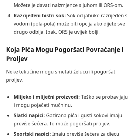
Možete je davati naizmjence s juhom ili ORS-om.
Razrijeđeni bistri sok:
Sok od jabuke razrijeđen s
vodom (pola-pola) može biti opcija ako dijete sve
drugo odbija. Ipak, ORS je uvijek bolji.
Koja Pića Mogu Pogoršati Povraćanje i
Proljev
Neke tekućine mogu smetati želucu ili pogoršati
proljev.
Mlijeko i mliječni proizvodi:
Teško se probavljaju
i mogu pojačati mučninu.
Slatki napici:
Gazirana pića i gusti sokovi imaju
previše šećera. To može pogoršati proljev.
Sportski napici:
Imaju previše šećera za djecu