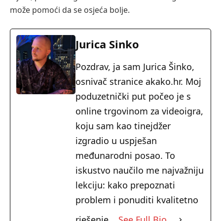
može pomoći da se osjeća bolje.
Jurica Sinko
Pozdrav, ja sam Jurica Šinko,
osnivač stranice akako.hr. Moj
poduzetnički put počeo je s
online trgovinom za videoigra,
koju sam kao tinejdžer
izgradio u uspješan
međunarodni posao. To
iskustvo naučilo me najvažniju
lekciju: kako prepoznati
problem i ponuditi kvalitetno
rješenje.
See Full Bio