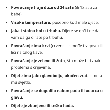
Povraćanje traje duže od 24 sata
(ili 12 sati za
bebe).
Visoka temperatura,
posebno kod male djece.
Jaka i stalna bol u trbuhu.
Dijete se grči i ne da
vam da ga dirate po trbuhu.
Povraćanje ima krvi
(crvene ili smeđe tragove) ili
liči na talog kave.
Povraćanje je zeleno ili žuto,
što može biti znak
problema s crijevima.
Dijete ima jaku glavobolju, ukočen vrat
i smeta
mu svjetlo.
Povraćanje se dogodilo nakon pada ili udarca u
glavu.
Dijete je zbunjeno ili teško hoda.