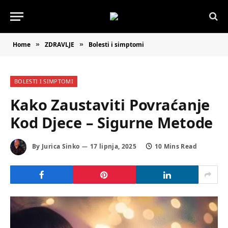
Home
ZDRAVLJE
Bolesti i simptomi
»
»
BOLESTI I SIMPTOMI
Kako Zaustaviti Povraćanje
Kod Djece – Sigurne Metode
By
Jurica Sinko
17 lipnja, 2025
10 Mins Read