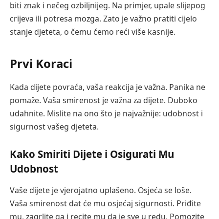
biti znak i nečeg ozbiljnijeg. Na primjer, upale slijepog
crijeva ili potresa mozga. Zato je važno pratiti cijelo
stanje djeteta, o čemu ćemo reći više kasnije.
Prvi Koraci
Kada dijete povraća, vaša reakcija je važna. Panika ne
pomaže. Vaša smirenost je važna za dijete. Duboko
udahnite. Mislite na ono što je najvažnije: udobnost i
sigurnost vašeg djeteta.
Kako Smiriti Dijete i Osigurati Mu
Udobnost
Vaše dijete je vjerojatno uplašeno. Osjeća se loše.
Vaša smirenost dat će mu osjećaj sigurnosti. Priđite
mu, zagrlite ga i recite mu da je sve u redu. Pomozite