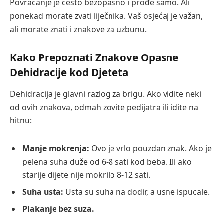
Povraćanje je često bezopasno i prođe samo. Ali
ponekad morate zvati liječnika. Vaš osjećaj je važan,
ali morate znati i znakove za uzbunu.
Kako Prepoznati Znakove Opasne
Dehidracije kod Djeteta
Dehidracija je glavni razlog za brigu. Ako vidite neki
od ovih znakova, odmah zovite pedijatra ili idite na
hitnu:
Manje mokrenja:
Ovo je vrlo pouzdan znak. Ako je
pelena suha duže od 6-8 sati kod beba. Ili ako
starije dijete nije mokrilo 8-12 sati.
Suha usta:
Usta su suha na dodir, a usne ispucale.
Plakanje bez suza.