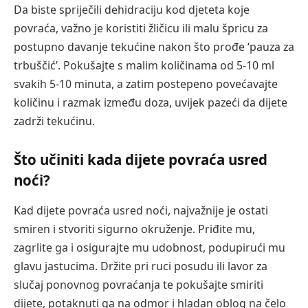
Da biste spriječili dehidraciju kod djeteta koje
povraća, važno je koristiti žličicu ili malu špricu za
postupno davanje tekućine nakon što prođe ‘pauza za
trbuščić’. Pokušajte s malim količinama od 5-10 ml
svakih 5-10 minuta, a zatim postepeno povećavajte
količinu i razmak između doza, uvijek pazeći da dijete
zadrži tekućinu.
Što učiniti kada dijete povraća usred
noći?
Kad dijete povraća usred noći, najvažnije je ostati
smiren i stvoriti sigurno okruženje. Priđite mu,
zagrlite ga i osigurajte mu udobnost, podupirući mu
glavu jastucima. Držite pri ruci posudu ili lavor za
slučaj ponovnog povraćanja te pokušajte smiriti
dijete, potaknuti ga na odmor i hladan oblog na čelo